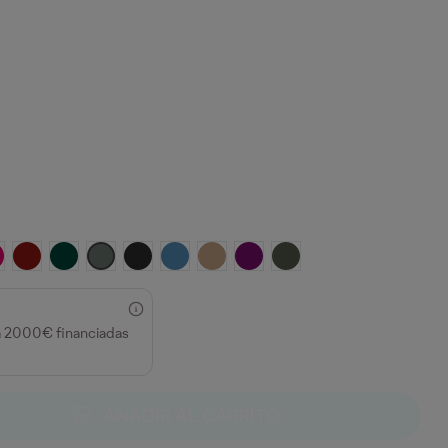
OSETON
GRANATE
VERDE BOTELLA
PLOMO
NEGRO VIGORE
ROYAL VIGORE
ARENA
PURPURA
VERDE PINO
a 2000€ financiadas
AÑADIR AL CARRITO