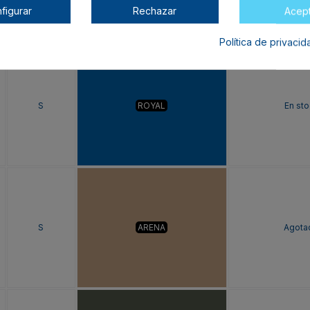
figurar
Rechazar
Acep
Política de privaci
S
ROYAL
En sto
S
ARENA
Agota