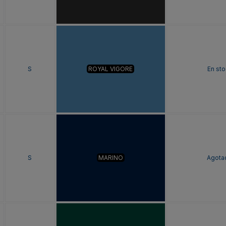
S
ROYAL VIGORE
En sto
S
MARINO
Agota