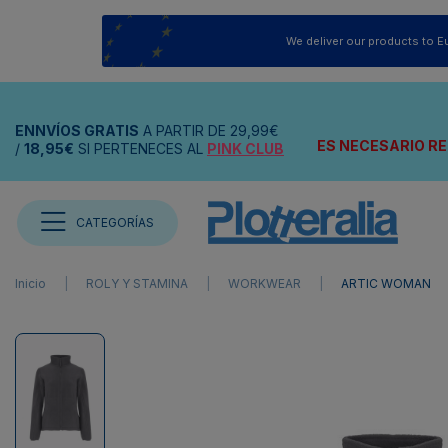
We deliver our products to E
ENNVÍOS
GRATIS
A PARTIR DE
29,99€
ES NECESARIO RE
/
18,95€
SI PERTENECES AL
PINK CLUB
CATEGORÍAS
Inicio
ROLY Y STAMINA
WORKWEAR
ARTIC WOMAN