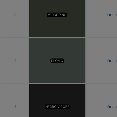
S
VERDE PINO
En sto
S
PLOMO
En sto
S
NEGRO VIGORE
En sto