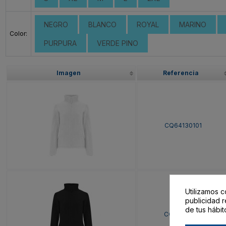
NEGRO
BLANCO
ROYAL
MARINO
Color:
PURPURA
VERDE PINO
Imagen
Referencia
CQ64130101
Utilizamos c
publicidad r
de tus hábit
CQ64130102