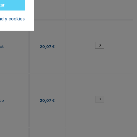
tar
dad y cookies
ck
20,07 €
do
20,07 €