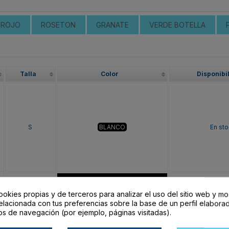
ROJO
ROSETON
GRANATE
VERDE BOTELLA
Talla
Color
Disponibi
S
BLANCO
En sto
ookies propias y de terceros para analizar el uso del sitio web y mo
elacionada con tus preferencias sobre la base de un perfil elaborad
os de navegación (por ejemplo, páginas visitadas).
S
NEGRO
En sto