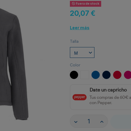
Fuera de stock
20,07 €
Leer más
Talla
Color
NEGRO
BLANCO
ROYAL
MARINO
ROJO
R
Date un capricho
Tus compras de 60€ 
con Pepper.