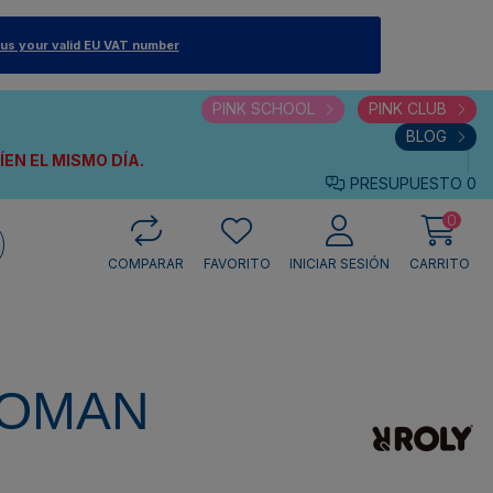
 us your valid EU VAT number
PINK SCHOOL
PINK CLUB
BLOG
VÍEN
EL MISMO DÍA.
PRESUPUESTO
0
0
COMPARAR
FAVORITO
INICIAR SESIÓN
CARRITO
WOMAN