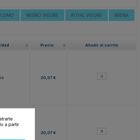
PLOMO
NEGRO VIGORE
ROYAL VIGORE
ARENA
lidad
Precio
Añadir al carrito
ck
20,07 €
strarte
o a partir
ck
20,07 €