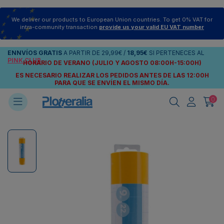
We deliver our products to European Union countries. To get 0% VAT for
intra-community transaction
provide us your valid EU VAT number
ENNVÍOS
GRATIS
A PARTIR DE
29,99€
/
18,95€
SI PERTENECES AL
PINK CLUB
HORARIO DE VERANO (JULIO Y AGOSTO 08:00H-15:00H)
ES NECESARIO REALIZAR LOS PEDIDOS ANTES DE LAS 12:00H
PARA QUE SE ENVÍEN
EL MISMO DÍA.
0