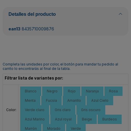
Detalles del producto
ean13
8435710009876
Completa las unidades por color, el botón para mandar tu pedido al
carrito lo encontrarás al final de la tabla.
Filtrar lista de variantes por:
Blanco
Negro
Rojo
Naranja
Rosa
Menta
Fucsia
Amarillo
Azul Cielo
Color:
Verde claro
Gris claro
Gris oscuro
Azul Marino
Azul royal
Beige
Burdeos
Marrón
Morado
Verde