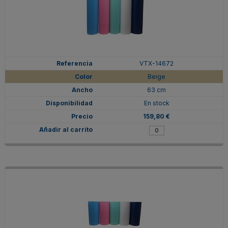
VTX-14672
Beige
63 cm
En stock
159,80 €