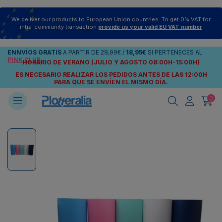
We deliver our products to European Union countries. To get 0% VAT for
intra-community transaction
provide us your valid EU VAT number
ENNVÍOS
GRATIS
A PARTIR DE
29,99€
/
18,95€
SI PERTENECES AL
PINK CLUB
HORARIO DE VERANO (JULIO Y AGOSTO 08:00H-15:00H)
ES NECESARIO REALIZAR LOS PEDIDOS ANTES DE LAS 12:00H
PARA QUE SE ENVÍEN
EL MISMO DÍA.
0