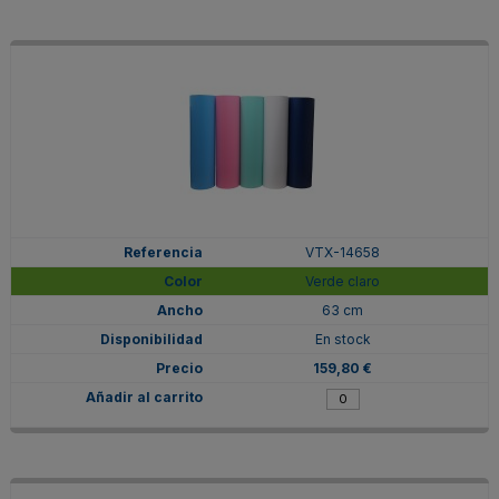
VTX-14658
Verde claro
63 cm
En stock
159,80 €