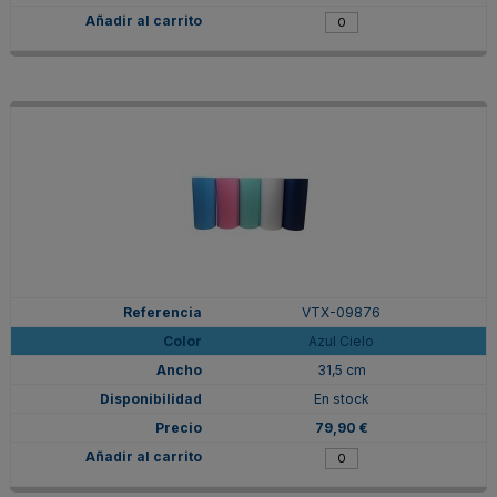
VTX-09876
Azul Cielo
31,5 cm
En stock
79,90 €