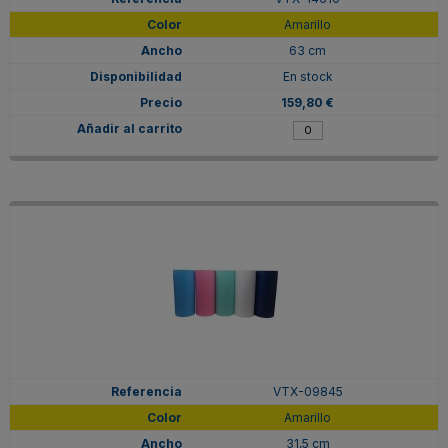
Amarillo
63 cm
En stock
159,80 €
VTX-09845
Amarillo
31,5 cm