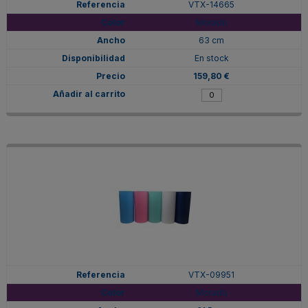
VTX-14665
Morado
63 cm
En stock
159,80 €
VTX-09951
Morado