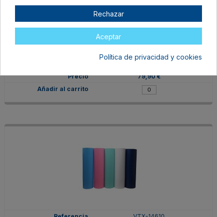
Rechazar
VTX-09838
Aceptar
Fucsia
31,5 cm
Política de privacidad y cookies
En stock
79,90 €
VTX-14610