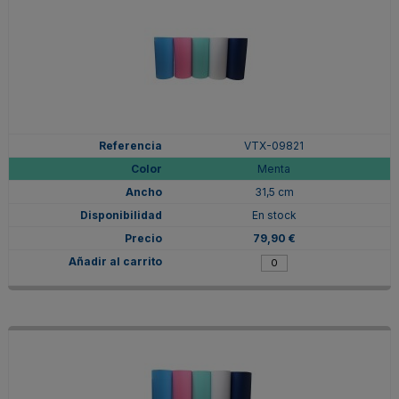
VTX-09821
Menta
31,5 cm
En stock
79,90 €