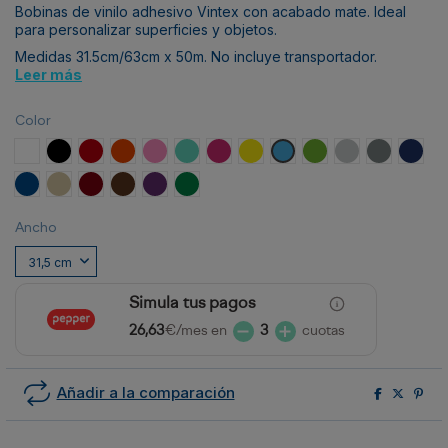
Bobinas de vinilo adhesivo Vintex con acabado mate. Ideal
para personalizar superficies y objetos.
Medidas 31.5cm/63cm x 50m. No incluye transportador.
Leer más
Color
Blanco
Negro
Rojo
Naranja
Rosa
Menta
Fucsia
Amarillo
Azul Cielo
Verde claro
Gris claro
Gris oscuro
Azul M
Azul royal
Beige
Burdeos
Marrón
Morado
Verde
Ancho
Simula tus pagos
26,63
€/mes en
3
cuotas
Añadir a la comparación