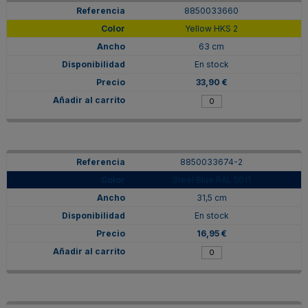
8850033660
Yellow HKS 2
63 cm
En stock
33,90 €
8850033674-2
Steel Blue RAL 5011
31,5 cm
En stock
16,95 €