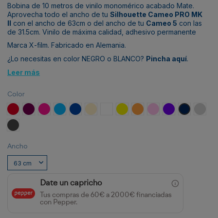
Bobina de 10 metros de vinilo monomérico acabado Mate.
Aprovecha todo el ancho de tu
Silhouette Cameo PRO MK
II
con el ancho de 63cm o del ancho de tu
Cameo 5
con las
de 31.5cm. Vinilo de máxima calidad, adhesivo permanente
Marca X-film. Fabricado en Alemania.
¿Lo necesitas en color NEGRO o BLANCO?
Pincha aquí
.
Leer más
Color
Signal Red RAL 3001
Purple Red RAL 3004
Tele Magenta RAL 4010
Light Blue RAL 5012
Gentian Blue RAL 5010
Light Ivory RAL 1015
White RAL 9010
Yellow HKS 2
Pastel Orange RAL 2003
Light Pink RAL 3015
Dark Violet HKS 
Steel Blue 
Light 
Basalt Grey RAL 7012
Ancho
Date un capricho
Tus compras de 60€ a 2000€ financiadas
con Pepper.