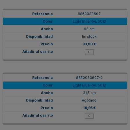
8850033607
Light Blue RAL 5012
63 cm
En stock
33,90 €
8850033607-2
Light Blue RAL 5012
31,5 cm
Agotado
16,95 €