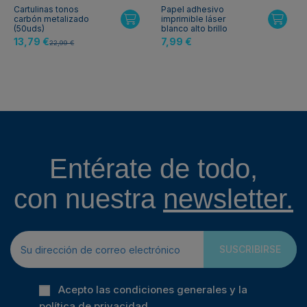
Cartulinas tonos
Papel adhesivo
carbón metalizado
imprimible láser
(50uds)
blanco alto brillo
13,79 €
7,99 €
22,99 €
Entérate de todo,
con nuestra
newsletter.
SUSCRIBIRSE
Acepto las condiciones generales y la
política de privacidad