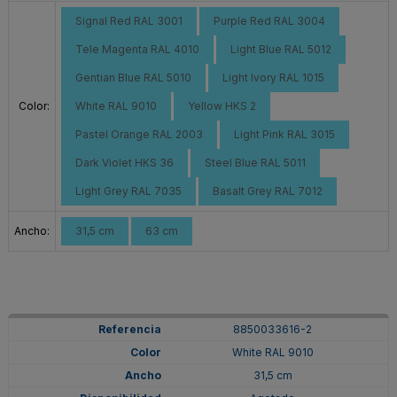
Signal Red RAL 3001
Purple Red RAL 3004
Tele Magenta RAL 4010
Light Blue RAL 5012
Gentian Blue RAL 5010
Light Ivory RAL 1015
Color:
White RAL 9010
Yellow HKS 2
Pastel Orange RAL 2003
Light Pink RAL 3015
Dark Violet HKS 36
Steel Blue RAL 5011
Light Grey RAL 7035
Basalt Grey RAL 7012
Ancho:
31,5 cm
63 cm
8850033616-2
White RAL 9010
31,5 cm