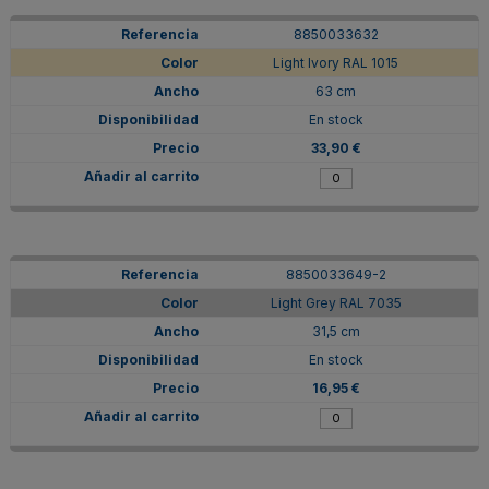
8850033632
Light Ivory RAL 1015
63 cm
En stock
33,90 €
8850033649-2
Light Grey RAL 7035
31,5 cm
En stock
16,95 €