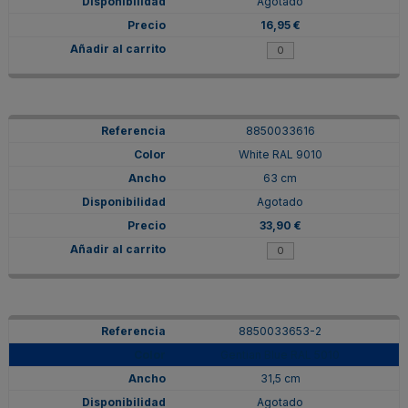
Agotado
16,95 €
8850033616
White RAL 9010
63 cm
Agotado
33,90 €
8850033653-2
Gentian Blue RAL 5010
31,5 cm
Agotado