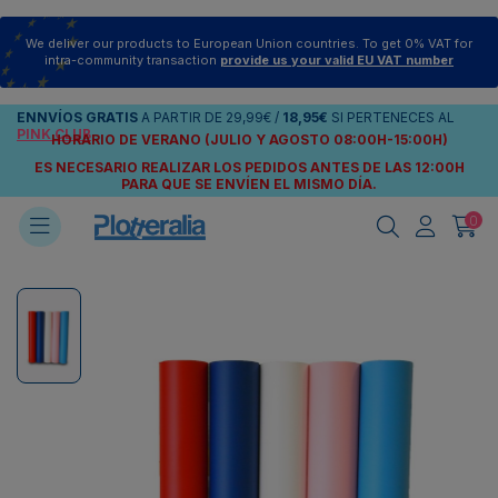
We deliver our products to European Union countries. To get 0% VAT for
intra-community transaction
provide us your valid EU VAT number
ENNVÍOS
GRATIS
A PARTIR DE
29,99€
/
18,95€
SI PERTENECES AL
PINK CLUB
HORARIO DE VERANO (JULIO Y AGOSTO 08:00H-15:00H)
ES NECESARIO REALIZAR LOS PEDIDOS ANTES DE LAS 12:00H
PARA QUE SE ENVÍEN
EL MISMO DÍA.
0