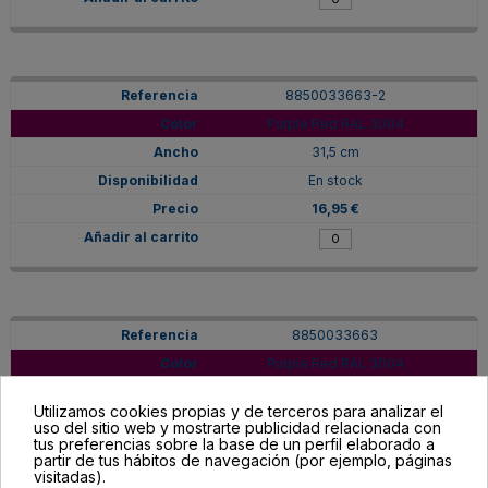
8850033663-2
Purple Red RAL 3004
31,5 cm
En stock
16,95 €
8850033663
Purple Red RAL 3004
63 cm
Utilizamos cookies propias y de terceros para analizar el
En stock
uso del sitio web y mostrarte publicidad relacionada con
tus preferencias sobre la base de un perfil elaborado a
33,90 €
partir de tus hábitos de navegación (por ejemplo, páginas
visitadas).