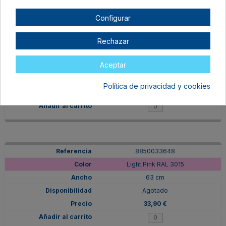
Configurar
885003648-2
Rechazar
Light Pink RAL 3015
Aceptar
31,5 cm
Agotado
Política de privacidad y cookies
16,95 €
8850033648
Light Pink RAL 3015
63 cm
Agotado
33,90 €