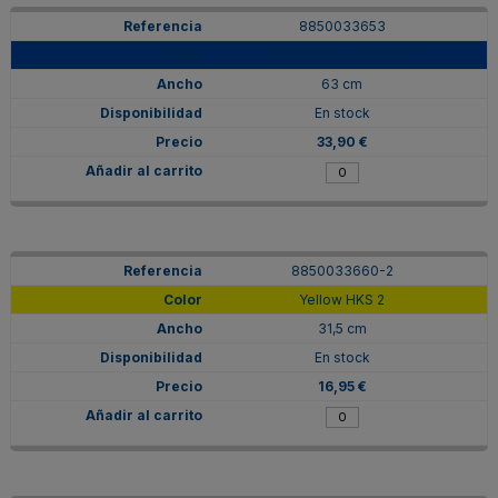
8850033653
Gentian Blue RAL 5010
63 cm
En stock
33,90 €
8850033660-2
Yellow HKS 2
31,5 cm
En stock
16,95 €