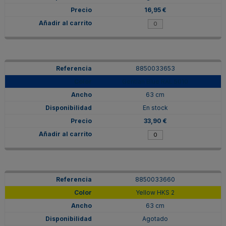
16,95 €
8850033653
Gentian Blue RAL 5010
63 cm
En stock
33,90 €
8850033660
Yellow HKS 2
63 cm
Agotado