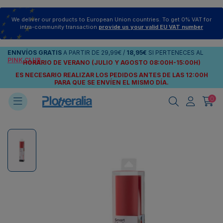
We deliver our products to European Union countries. To get 0% VAT for
intra-community transaction
provide us your valid EU VAT number
ENNVÍOS
GRATIS
A PARTIR DE
29,99€
/
18,95€
SI PERTENECES AL
PINK CLUB
HORARIO DE VERANO (JULIO Y AGOSTO 08:00H-15:00H)
ES NECESARIO REALIZAR LOS PEDIDOS ANTES DE LAS 12:00H
PARA QUE SE ENVÍEN
EL MISMO DÍA.
0