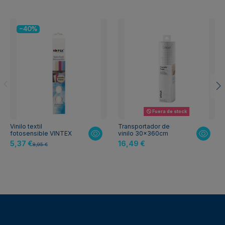
-40%
Fuera de stock
Vinilo textil
Transportador de
fotosensible VINTEX
vinilo 30x360cm
5,37 €
16,49 €
8,95 €