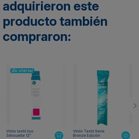
adquirieron este
producto también
compraron:
¡En oferta!
Vinilo textil liso
Vinilo Textil Serie
Silhouette 12"
Bronze Edición