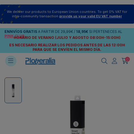
We deliver our products to European Union countries. To get 0% VAT for
intra-community transaction
provide us your valid EU VAT number
ENNVÍOS
GRATIS
A PARTIR DE
29,99€
/
18,95€
SI PERTENECES AL
PINK CLUB
HORARIO DE VERANO (JULIO Y AGOSTO 08:00H-15:00H)
ES NECESARIO REALIZAR LOS PEDIDOS ANTES DE LAS 12:00H
PARA QUE SE ENVÍEN
EL MISMO DÍA.
0