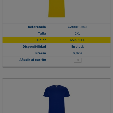
CA66810503
2XL
AMARILLO
En stock
6,97 €