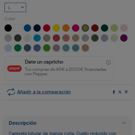
Color
NEGRO
BLANCO
ROYAL
MARINO
ROJO
AMARILLO
NARANJA
ROSETON
VERDE MILITAR
GRANATE
VERDE BOTELLA
VERDE OAS
ROSA
GRIS VIGORE
PLOMO OSCURO
BLANCO VINTAGE
TURQUESA
OPALO
ROJO CRISANTEMO
NARANJA CLAY
ARENA
GRIS PIEDRA
VERDE AVENTURA
AZUL ZEN
VERDE MIS
PURP
CELESTE
VERDE KELLY
AZUL DENIM
AZUL RIVIERA
VERDE GRASS
LAVANDA
AZUL LAVADO
AZUL DUSTY
NARANJA GREEK
Date un capricho
Tus compras de 60€ a 2000€ financiadas
con Pepper.
Añadir a la comparación
Descripción
Camiseta tubular de manga corta. Cuello redondo con