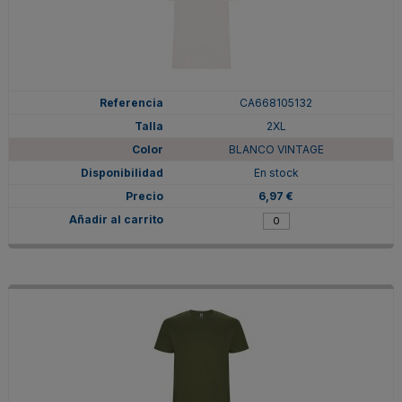
CA668105132
2XL
BLANCO VINTAGE
En stock
6,97 €