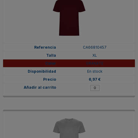
CA66810457
XL
GRANATE
En stock
6,97 €