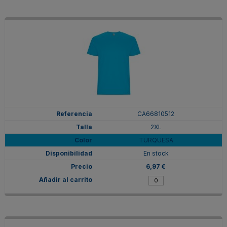
CA66810512
2XL
TURQUESA
En stock
6,97 €