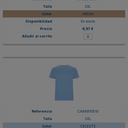
2XL
ARENA
En stock
6,97 €
CA66810510
2XL
CELESTE