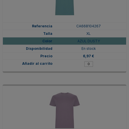
CA668104267
XL
AZUL DUSTY
En stock
6,97 €