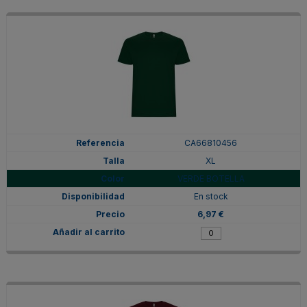
CA66810456
XL
VERDE BOTELLA
En stock
6,97 €