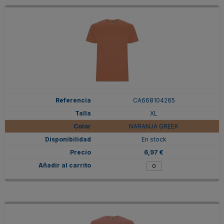
CA668104265
XL
NARANJA GREEK
En stock
6,97 €