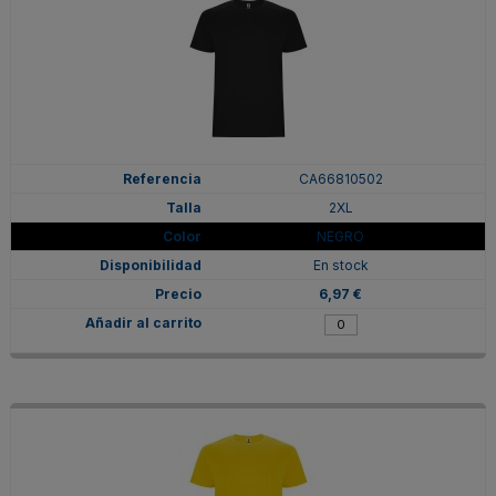
CA66810502
2XL
NEGRO
En stock
6,97 €