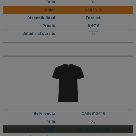
XL
NARANJA
En stock
6,97 €
CA66810446
XL
PLOMO OSCURO