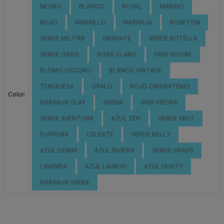
NEGRO
BLANCO
ROYAL
MARINO
ROJO
AMARILLO
NARANJA
ROSETON
VERDE MILITAR
GRANATE
VERDE BOTELLA
VERDE OASIS
ROSA CLARO
GRIS VIGORE
PLOMO OSCURO
BLANCO VINTAGE
TURQUESA
OPALO
ROJO CRISANTEMO
Color:
NARANJA CLAY
ARENA
GRIS PIEDRA
VERDE AVENTURA
AZUL ZEN
VERDE MIST
PURPURA
CELESTE
VERDE KELLY
AZUL DENIM
AZUL RIVIERA
VERDE GRASS
LAVANDA
AZUL LAVADO
AZUL DUSTY
NARANJA GREEK