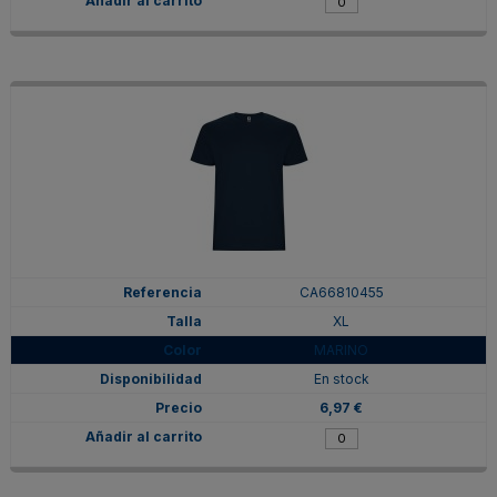
CA66810455
XL
MARINO
En stock
6,97 €