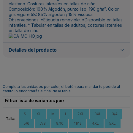
elastano. Costuras laterales en tallas de niño.
Composición: 100% Algodón, punto liso, 190 g/m². Color
gris vigoré 58: 85% algodón / 15% viscosa
Observaciones: *Etiqueta removible. *Disponible en tallas
infantiles. * Tabular en tallas de adultos, costuras laterales
en talla de niño.
Detalles del producto
Completa las unidades por color, el botón para mandar tu pedido al
carrito lo encontrarás al final de la tabla.
Filtrar lista de variantes por:
S
XL
M
L
2XL
3XL
3/4
Talla:
5/6
7/8
9/10
11/12
4XL
5XL