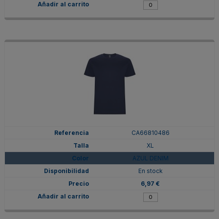
CA66810486
XL
AZUL DENIM
En stock
6,97 €