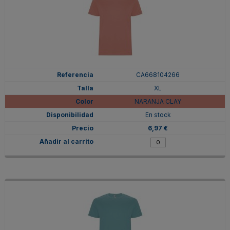
CA668104266
XL
NARANJA CLAY
En stock
6,97 €