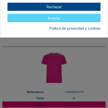
XL
Rechazar
PURPURA
En stock
Aceptar
6,97 €
Política de privacidad y cookies
CA66810478
XL
ROSETON