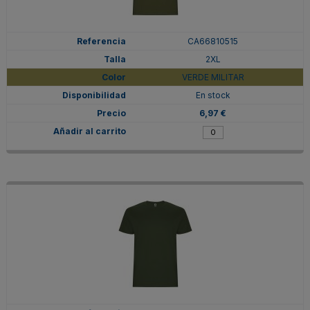
CA66810515
2XL
VERDE MILITAR
En stock
6,97 €