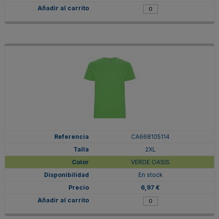
CA668105114
2XL
VERDE OASIS
En stock
6,97 €