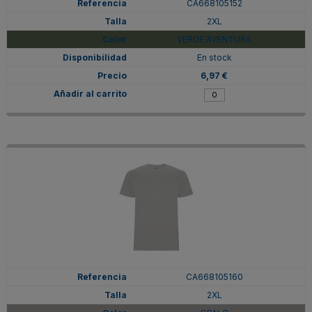
CA668105152
2XL
VERDE AVENTURA
En stock
6,97 €
CA668105160
2XL