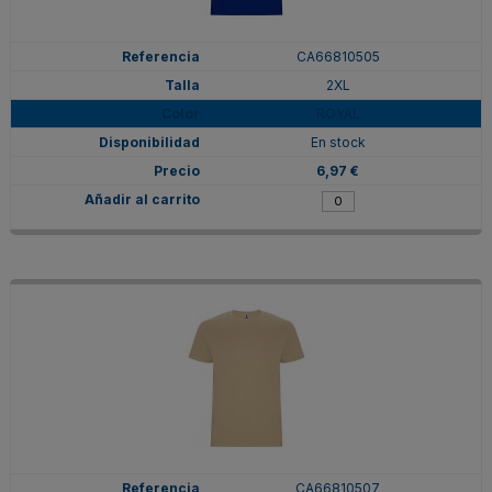
CA66810505
2XL
ROYAL
En stock
6,97 €
CA66810507