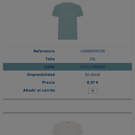
CA668105126
2XL
AZUL LAVADO
En stock
6,97 €