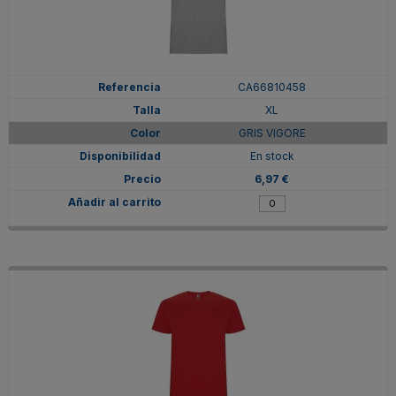
CA66810458
XL
GRIS VIGORE
En stock
6,97 €