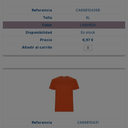
CA668104268
XL
LAVANDA
En stock
6,97 €
CA66810431