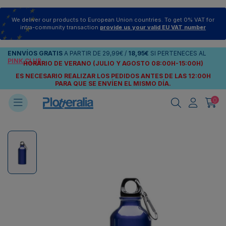
We deliver our products to European Union countries. To get 0% VAT for
intra-community transaction
provide us your valid EU VAT number
ENNVÍOS
GRATIS
A PARTIR DE
29,99€
/
18,95€
SI PERTENECES AL
PINK CLUB
HORARIO DE VERANO (JULIO Y AGOSTO 08:00H-15:00H)
ES NECESARIO REALIZAR LOS PEDIDOS ANTES DE LAS 12:00H
PARA QUE SE ENVÍEN
EL MISMO DÍA.
0