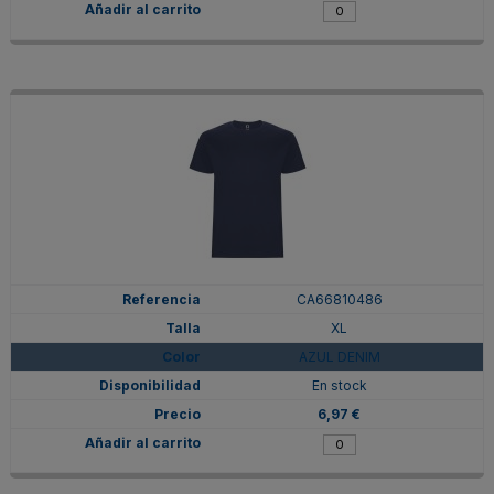
CA66810486
XL
AZUL DENIM
En stock
6,97 €