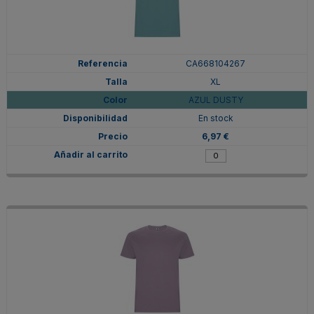
CA668104267
XL
AZUL DUSTY
En stock
6,97 €