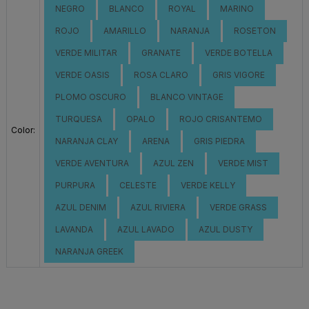
NEGRO
BLANCO
ROYAL
MARINO
ROJO
AMARILLO
NARANJA
ROSETON
VERDE MILITAR
GRANATE
VERDE BOTELLA
VERDE OASIS
ROSA CLARO
GRIS VIGORE
PLOMO OSCURO
BLANCO VINTAGE
TURQUESA
OPALO
ROJO CRISANTEMO
Color:
NARANJA CLAY
ARENA
GRIS PIEDRA
VERDE AVENTURA
AZUL ZEN
VERDE MIST
PURPURA
CELESTE
VERDE KELLY
AZUL DENIM
AZUL RIVIERA
VERDE GRASS
LAVANDA
AZUL LAVADO
AZUL DUSTY
NARANJA GREEK