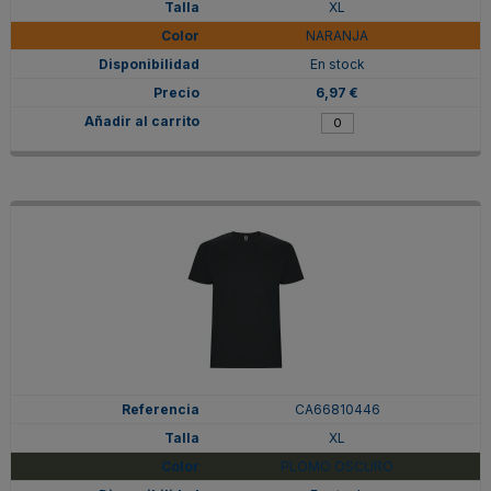
XL
NARANJA
En stock
6,97 €
CA66810446
XL
PLOMO OSCURO