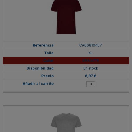
CA66810457
XL
GRANATE
En stock
6,97 €