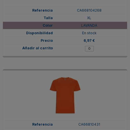
CA668104268
XL
LAVANDA
En stock
6,97 €
CA66810431