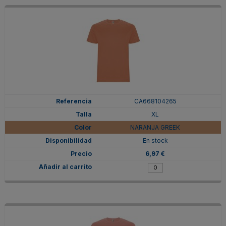
CA668104265
XL
NARANJA GREEK
En stock
6,97 €