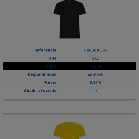
CA66810502
2XL
NEGRO
En stock
6,97 €