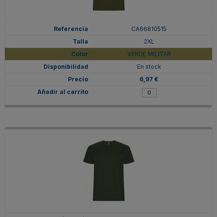
CA66810515
2XL
VERDE MILITAR
En stock
6,97 €