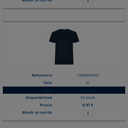
CA66810455
XL
MARINO
En stock
6,97 €