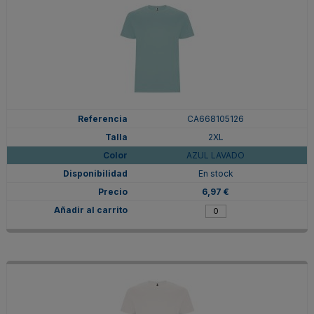
CA668105126
2XL
AZUL LAVADO
En stock
6,97 €