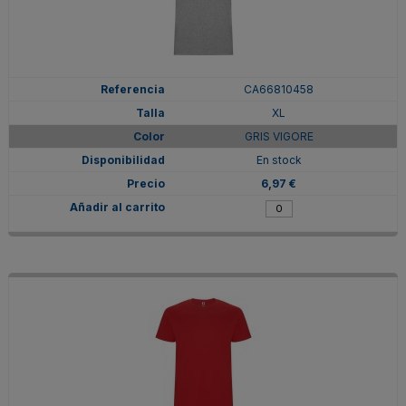
CA66810458
XL
GRIS VIGORE
En stock
6,97 €