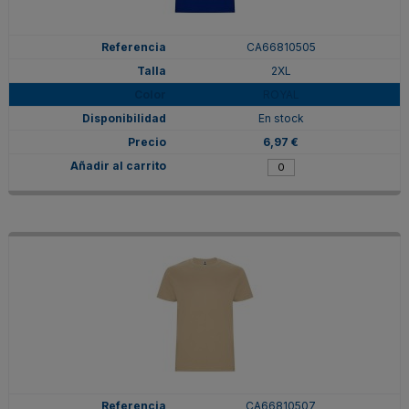
CA66810505
2XL
ROYAL
En stock
6,97 €
CA66810507