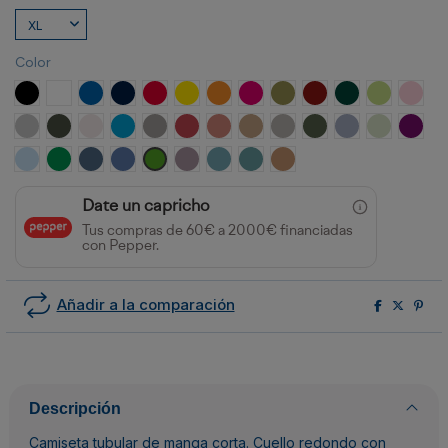
Color
NEGRO
BLANCO
ROYAL
MARINO
ROJO
AMARILLO
NARANJA
ROSETON
VERDE MILITAR
GRANATE
VERDE BOTELLA
VERDE OAS
ROSA
GRIS VIGORE
PLOMO OSCURO
BLANCO VINTAGE
TURQUESA
OPALO
ROJO CRISANTEMO
NARANJA CLAY
ARENA
GRIS PIEDRA
VERDE AVENTURA
AZUL ZEN
VERDE MIS
PURP
CELESTE
VERDE KELLY
AZUL DENIM
AZUL RIVIERA
VERDE GRASS
LAVANDA
AZUL LAVADO
AZUL DUSTY
NARANJA GREEK
Date un capricho
Tus compras de 60€ a 2000€ financiadas
con Pepper.
Añadir a la comparación
Descripción
Camiseta tubular de manga corta. Cuello redondo con