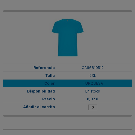
CA66810512
2XL
TURQUESA
En stock
6,97 €