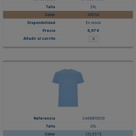
2XL
ARENA
En stock
6,97 €
CA66810510
2XL
CELESTE