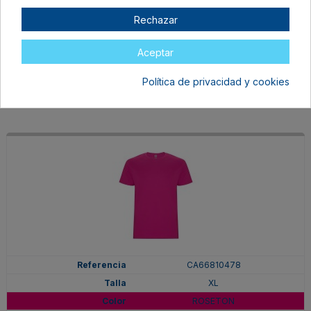
XL
Rechazar
PURPURA
En stock
Aceptar
6,97 €
Política de privacidad y cookies
CA66810478
XL
ROSETON