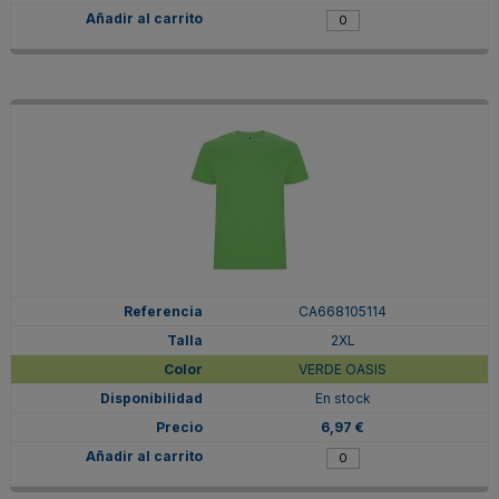
CA668105114
2XL
VERDE OASIS
En stock
6,97 €