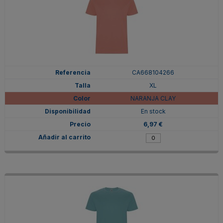
CA668104266
XL
NARANJA CLAY
En stock
6,97 €