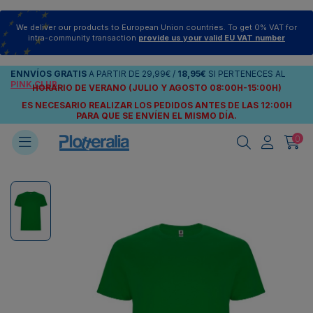
We deliver our products to European Union countries. To get 0% VAT for
intra-community transaction
provide us your valid EU VAT number
ENNVÍOS
GRATIS
A PARTIR DE
29,99€
/
18,95€
SI PERTENECES AL
PINK CLUB
HORARIO DE VERANO (JULIO Y AGOSTO 08:00H-15:00H)
ES NECESARIO REALIZAR LOS PEDIDOS ANTES DE LAS 12:00H
PARA QUE SE ENVÍEN
EL MISMO DÍA.
0