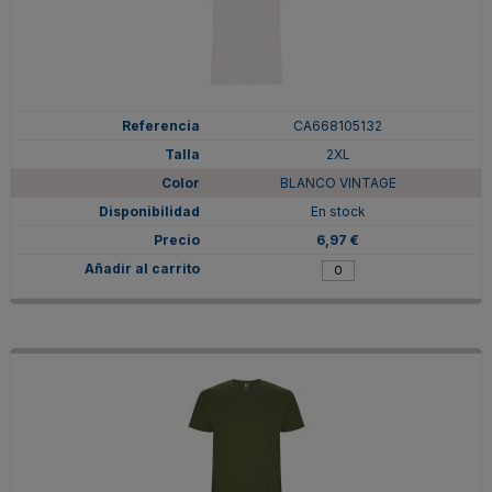
CA668105132
2XL
BLANCO VINTAGE
En stock
6,97 €