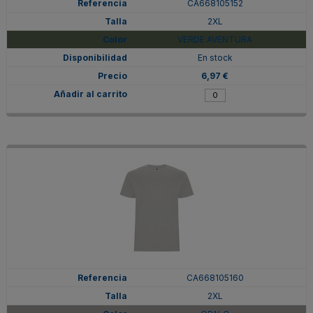
CA668105152
2XL
VERDE AVENTURA
En stock
6,97 €
CA668105160
2XL