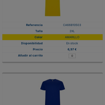
CA66810503
2XL
AMARILLO
En stock
6,97 €