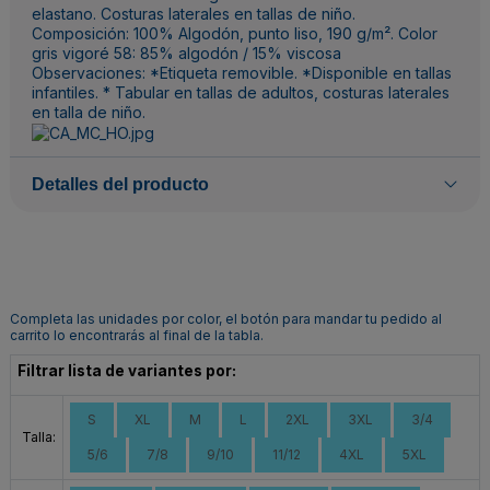
elastano. Costuras laterales en tallas de niño.
Composición: 100% Algodón, punto liso, 190 g/m². Color
gris vigoré 58: 85% algodón / 15% viscosa
Observaciones: *Etiqueta removible. *Disponible en tallas
infantiles. * Tabular en tallas de adultos, costuras laterales
en talla de niño.
Detalles del producto
Completa las unidades por color, el botón para mandar tu pedido al
carrito lo encontrarás al final de la tabla.
Filtrar lista de variantes por:
S
XL
M
L
2XL
3XL
3/4
Talla:
5/6
7/8
9/10
11/12
4XL
5XL