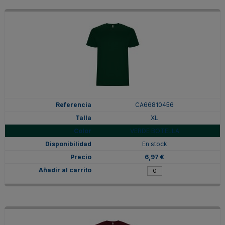
CA66810456
XL
VERDE BOTELLA
En stock
6,97 €