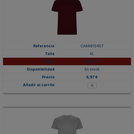
CA66810457
XL
GRANATE
En stock
6,97 €