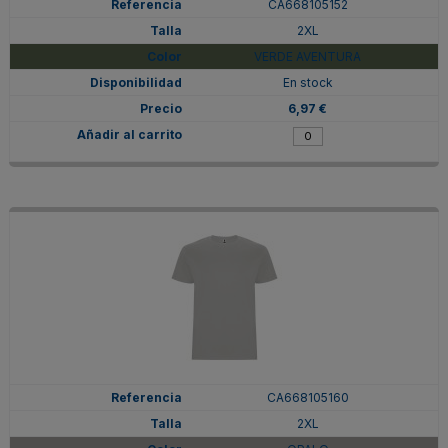
CA668105152
2XL
VERDE AVENTURA
En stock
6,97 €
CA668105160
2XL