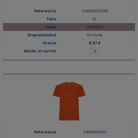
CA668104268
XL
LAVANDA
En stock
6,97 €
CA66810431