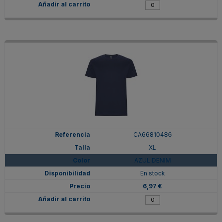
CA66810486
XL
AZUL DENIM
En stock
6,97 €