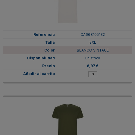
CA668105132
2XL
BLANCO VINTAGE
En stock
6,97 €