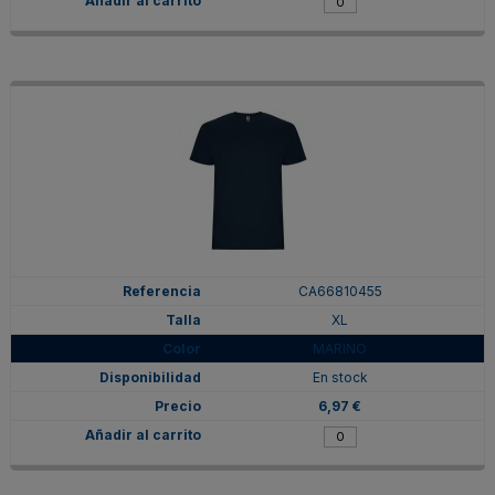
CA66810455
XL
MARINO
En stock
6,97 €