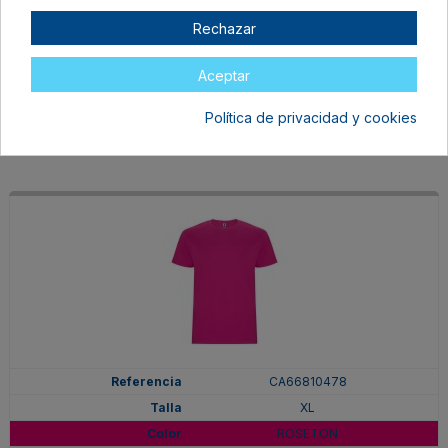
XL
Rechazar
PURPURA
En stock
Aceptar
6,97 €
Política de privacidad y cookies
CA66810478
XL
ROSETON