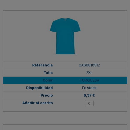
CA66810512
2XL
TURQUESA
En stock
6,97 €