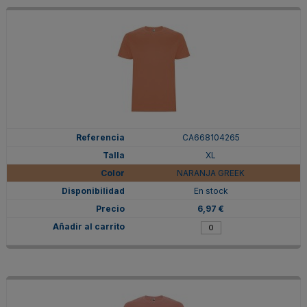
CA668104265
XL
NARANJA GREEK
En stock
6,97 €