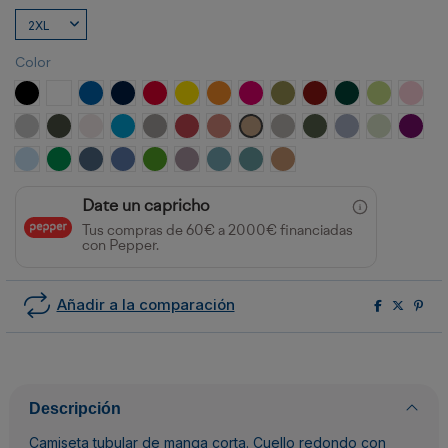
Color
NEGRO
BLANCO
ROYAL
MARINO
ROJO
AMARILLO
NARANJA
ROSETON
VERDE MILITAR
GRANATE
VERDE BOTELLA
VERDE OAS
ROSA
GRIS VIGORE
PLOMO OSCURO
BLANCO VINTAGE
TURQUESA
OPALO
ROJO CRISANTEMO
NARANJA CLAY
ARENA
GRIS PIEDRA
VERDE AVENTURA
AZUL ZEN
VERDE MIS
PURP
CELESTE
VERDE KELLY
AZUL DENIM
AZUL RIVIERA
VERDE GRASS
LAVANDA
AZUL LAVADO
AZUL DUSTY
NARANJA GREEK
Date un capricho
Tus compras de 60€ a 2000€ financiadas
con Pepper.
Añadir a la comparación
Descripción
Camiseta tubular de manga corta. Cuello redondo con