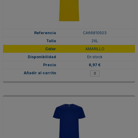
CA66810503
2XL
AMARILLO
En stock
6,97 €