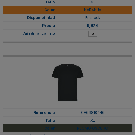
XL
NARANJA
En stock
6,97 €
CA66810446
XL
PLOMO OSCURO