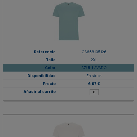
CA668105126
2XL
AZUL LAVADO
En stock
6,97 €