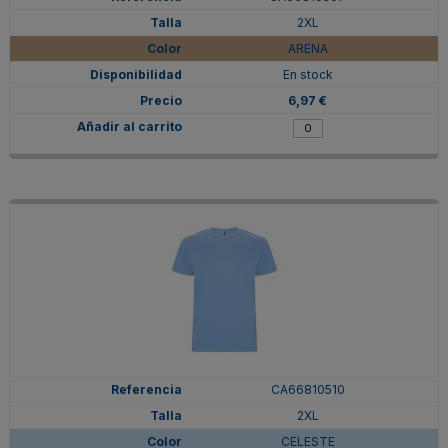
2XL
ARENA
En stock
6,97 €
CA66810510
2XL
CELESTE