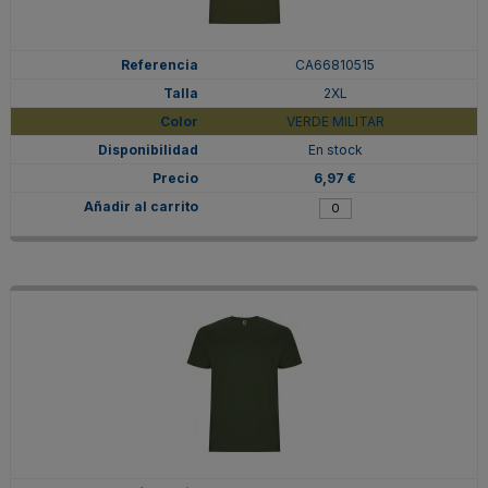
CA66810515
2XL
VERDE MILITAR
En stock
6,97 €