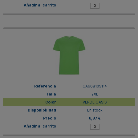
CA668105114
2XL
VERDE OASIS
En stock
6,97 €