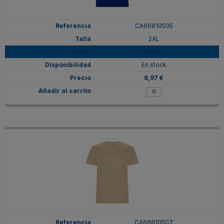
CA66810505
2XL
ROYAL
En stock
6,97 €
CA66810507