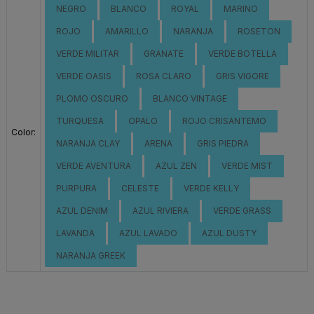
NEGRO
BLANCO
ROYAL
MARINO
ROJO
AMARILLO
NARANJA
ROSETON
VERDE MILITAR
GRANATE
VERDE BOTELLA
VERDE OASIS
ROSA CLARO
GRIS VIGORE
PLOMO OSCURO
BLANCO VINTAGE
TURQUESA
OPALO
ROJO CRISANTEMO
Color:
NARANJA CLAY
ARENA
GRIS PIEDRA
VERDE AVENTURA
AZUL ZEN
VERDE MIST
PURPURA
CELESTE
VERDE KELLY
AZUL DENIM
AZUL RIVIERA
VERDE GRASS
LAVANDA
AZUL LAVADO
AZUL DUSTY
NARANJA GREEK