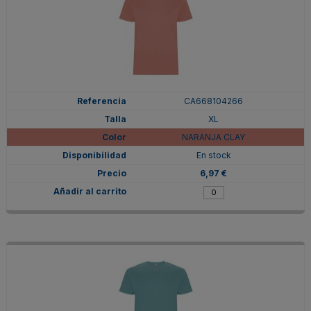
CA668104266
XL
NARANJA CLAY
En stock
6,97 €