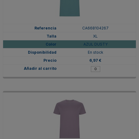
CA668104267
XL
AZUL DUSTY
En stock
6,97 €