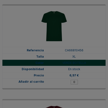
CA66810456
XL
VERDE BOTELLA
En stock
6,97 €