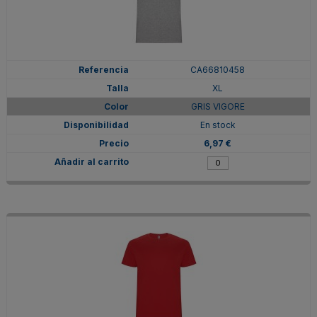
CA66810458
XL
GRIS VIGORE
En stock
6,97 €