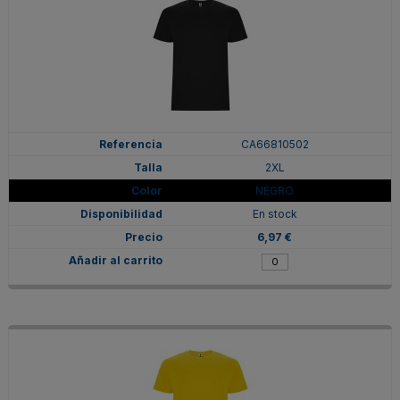
CA66810502
2XL
NEGRO
En stock
6,97 €