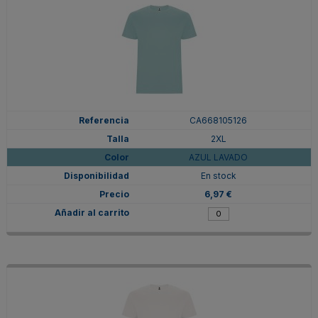
CA668105126
2XL
AZUL LAVADO
En stock
6,97 €