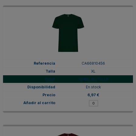
CA66810456
XL
VERDE BOTELLA
En stock
6,97 €