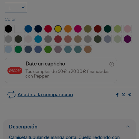
Color
NEGRO
BLANCO
ROYAL
MARINO
ROJO
AMARILLO
NARANJA
ROSETON
VERDE MILITAR
GRANATE
VERDE BOTELLA
VERDE OAS
ROSA
GRIS VIGORE
PLOMO OSCURO
BLANCO VINTAGE
TURQUESA
OPALO
ROJO CRISANTEMO
NARANJA CLAY
ARENA
GRIS PIEDRA
VERDE AVENTURA
AZUL ZEN
VERDE MIS
PURP
CELESTE
VERDE KELLY
AZUL DENIM
AZUL RIVIERA
VERDE GRASS
LAVANDA
AZUL LAVADO
AZUL DUSTY
NARANJA GREEK
Date un capricho
Tus compras de 60€ a 2000€ financiadas
con Pepper.
Añadir a la comparación
Descripción
Camiseta tubular de manga corta. Cuello redondo con