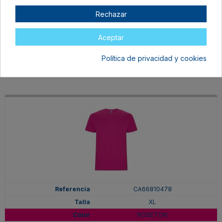
XL
Rechazar
PURPURA
En stock
Aceptar
6,97 €
Política de privacidad y cookies
CA66810478
XL
ROSETON