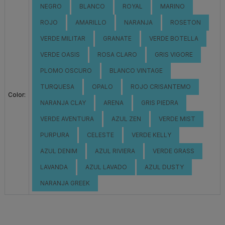
NEGRO
BLANCO
ROYAL
MARINO
ROJO
AMARILLO
NARANJA
ROSETON
VERDE MILITAR
GRANATE
VERDE BOTELLA
VERDE OASIS
ROSA CLARO
GRIS VIGORE
PLOMO OSCURO
BLANCO VINTAGE
TURQUESA
OPALO
ROJO CRISANTEMO
Color:
NARANJA CLAY
ARENA
GRIS PIEDRA
VERDE AVENTURA
AZUL ZEN
VERDE MIST
PURPURA
CELESTE
VERDE KELLY
AZUL DENIM
AZUL RIVIERA
VERDE GRASS
LAVANDA
AZUL LAVADO
AZUL DUSTY
NARANJA GREEK