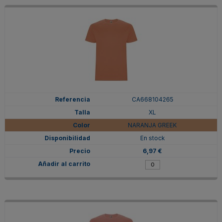
CA668104265
XL
NARANJA GREEK
En stock
6,97 €