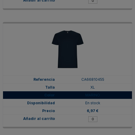
CA66810455
XL
MARINO
En stock
6,97 €