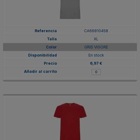
CA66810458
XL
GRIS VIGORE
En stock
6,97 €