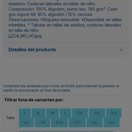
elastano. Costuras laterales en tallas de niño.
Composición: 100% Algodón, punto liso, 190 g/m². Color
gris vigoré 58: 85% algodón / 15% viscosa
Observaciones: *Etiqueta removible. *Disponible en tallas
infantiles. * Tabular en tallas de adultos, costuras laterales
en talla de niño.
Detalles del producto
Completa las unidades por color, el botón para mandar tu pedido al
carrito lo encontrarás al final de la tabla.
Filtrar lista de variantes por:
S
XL
M
L
2XL
3XL
3/4
Talla:
5/6
7/8
9/10
11/12
4XL
5XL