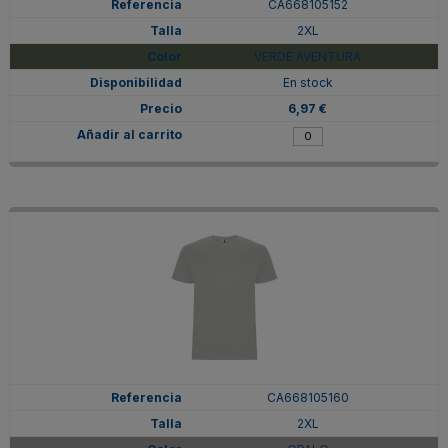
CA668105152
2XL
VERDE AVENTURA
En stock
6,97 €
CA668105160
2XL