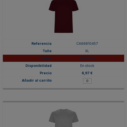
CA66810457
XL
GRANATE
En stock
6,97 €