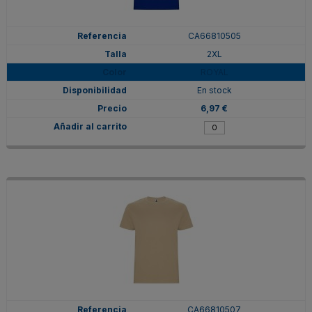
CA66810505
2XL
ROYAL
En stock
6,97 €
CA66810507