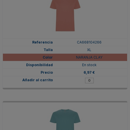
CA668104266
XL
NARANJA CLAY
En stock
6,97 €