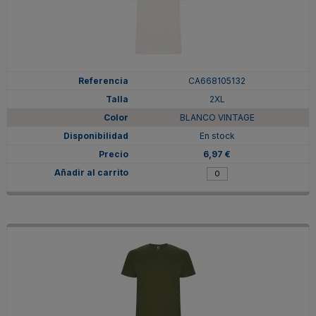
CA668105132
2XL
BLANCO VINTAGE
En stock
6,97 €