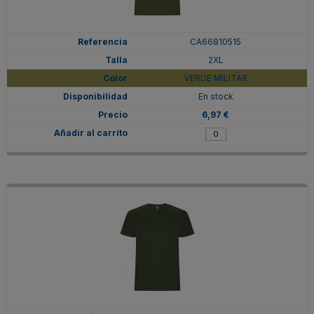
CA66810515
2XL
VERDE MILITAR
En stock
6,97 €