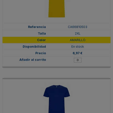
CA66810503
2XL
AMARILLO
En stock
6,97 €