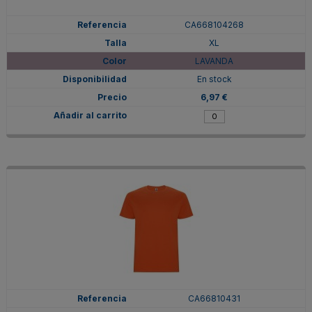
CA668104268
XL
LAVANDA
En stock
6,97 €
CA66810431