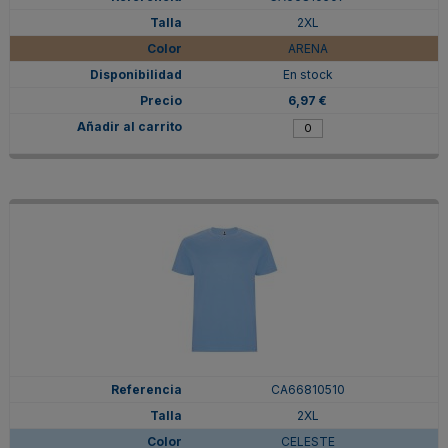
2XL
ARENA
En stock
6,97 €
CA66810510
2XL
CELESTE