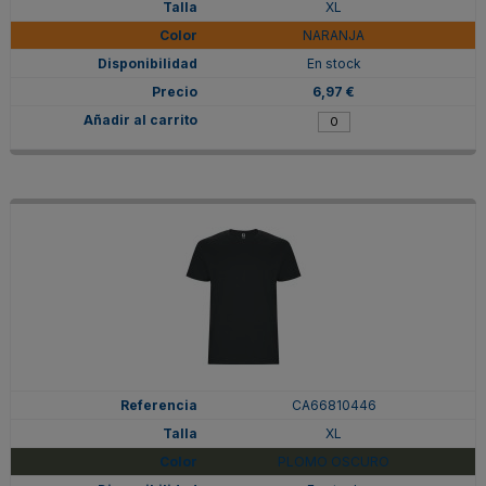
XL
NARANJA
En stock
6,97 €
CA66810446
XL
PLOMO OSCURO