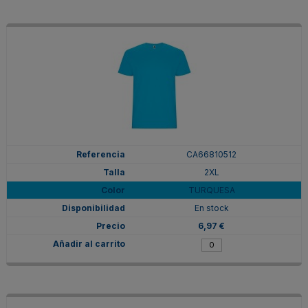
CA66810512
2XL
TURQUESA
En stock
6,97 €