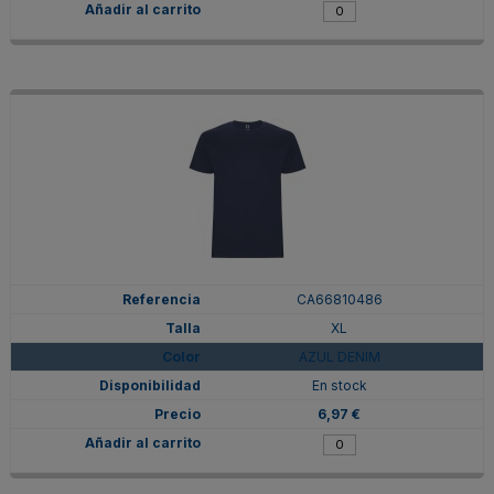
CA66810486
XL
AZUL DENIM
En stock
6,97 €