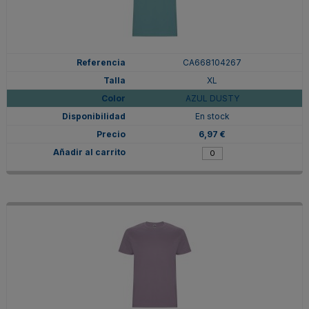
CA668104267
XL
AZUL DUSTY
En stock
6,97 €