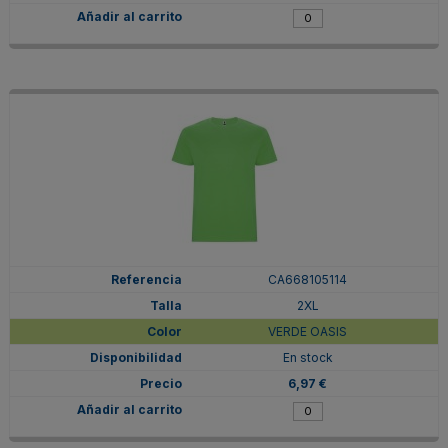
CA668105114
2XL
VERDE OASIS
En stock
6,97 €