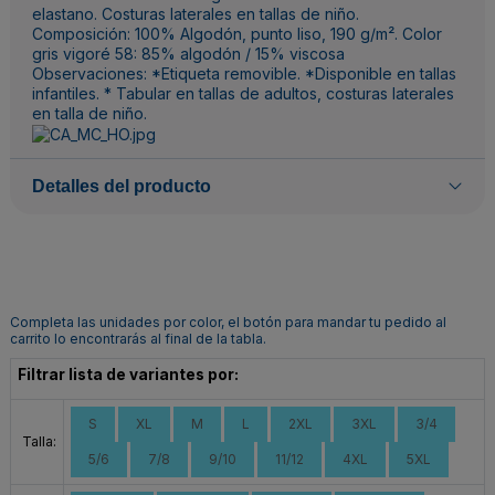
elastano. Costuras laterales en tallas de niño.
Composición: 100% Algodón, punto liso, 190 g/m². Color
gris vigoré 58: 85% algodón / 15% viscosa
Observaciones: *Etiqueta removible. *Disponible en tallas
infantiles. * Tabular en tallas de adultos, costuras laterales
en talla de niño.
Detalles del producto
Completa las unidades por color, el botón para mandar tu pedido al
carrito lo encontrarás al final de la tabla.
Filtrar lista de variantes por:
S
XL
M
L
2XL
3XL
3/4
Talla:
5/6
7/8
9/10
11/12
4XL
5XL