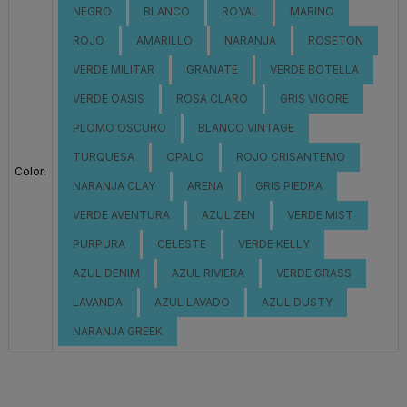
NEGRO
BLANCO
ROYAL
MARINO
ROJO
AMARILLO
NARANJA
ROSETON
VERDE MILITAR
GRANATE
VERDE BOTELLA
VERDE OASIS
ROSA CLARO
GRIS VIGORE
PLOMO OSCURO
BLANCO VINTAGE
TURQUESA
OPALO
ROJO CRISANTEMO
Color:
NARANJA CLAY
ARENA
GRIS PIEDRA
VERDE AVENTURA
AZUL ZEN
VERDE MIST
PURPURA
CELESTE
VERDE KELLY
AZUL DENIM
AZUL RIVIERA
VERDE GRASS
LAVANDA
AZUL LAVADO
AZUL DUSTY
NARANJA GREEK