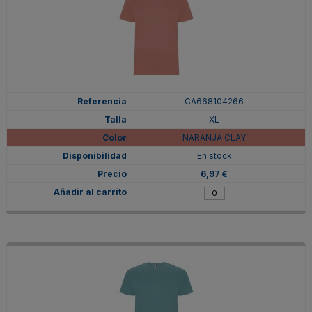
CA668104266
XL
NARANJA CLAY
En stock
6,97 €