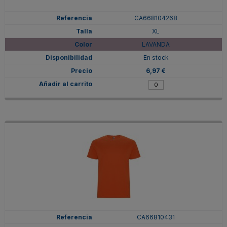
CA668104268
XL
LAVANDA
En stock
6,97 €
CA66810431