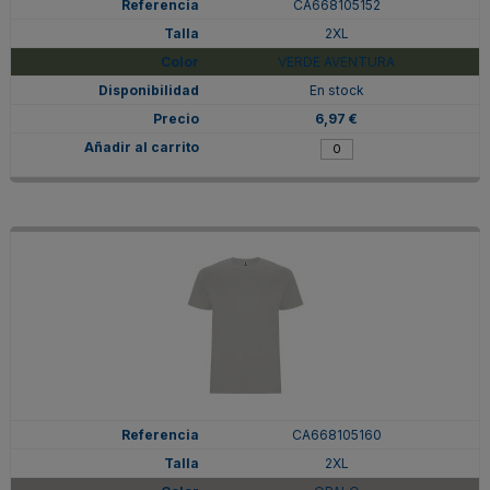
CA668105152
2XL
VERDE AVENTURA
En stock
6,97 €
CA668105160
2XL