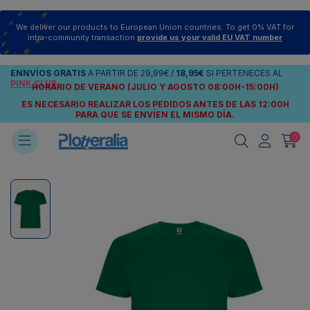
We deliver our products to European Union countries. To get 0% VAT for
intra-community transaction
provide us your valid EU VAT number
ENNVÍOS
GRATIS
A PARTIR DE
29,99€
/
18,95€
SI PERTENECES AL
PINK CLUB
HORARIO DE VERANO (JULIO Y AGOSTO 08:00H-15:00H)
ES NECESARIO REALIZAR LOS PEDIDOS ANTES DE LAS 12:00H
PARA QUE SE ENVÍEN
EL MISMO DÍA.
0