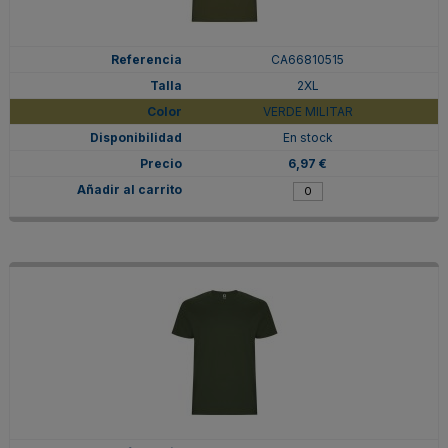
CA66810515
2XL
VERDE MILITAR
En stock
6,97 €