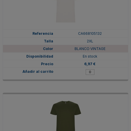
CA668105132
2XL
BLANCO VINTAGE
En stock
6,97 €