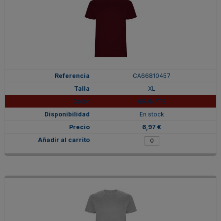
CA66810457
XL
GRANATE
En stock
6,97 €