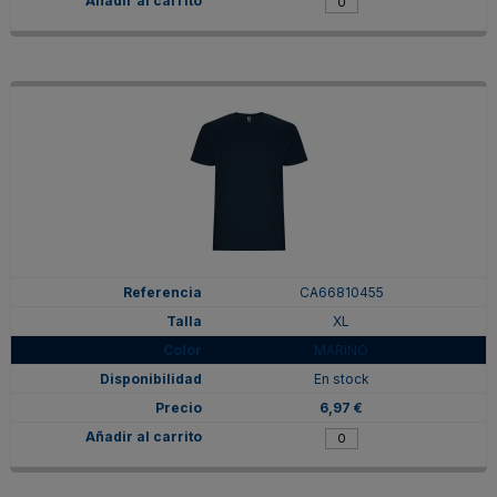
CA66810455
XL
MARINO
En stock
6,97 €