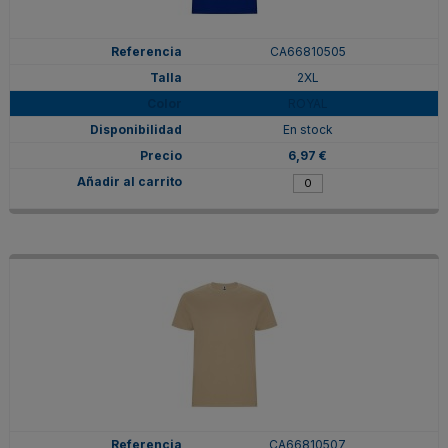
CA66810505
2XL
ROYAL
En stock
6,97 €
CA66810507