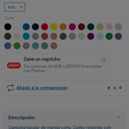
Color
NEGRO
BLANCO
ROYAL
MARINO
ROJO
AMARILLO
NARANJA
ROSETON
GRANATE
VERDE BOTELLA
VERDE OASIS
ROSA CLA
GRIS 
PLOMO OSCURO
BLANCO VINTAGE
TURQUESA
OPALO
ROJO CRISANTEMO
NARANJA CLAY
VERDE AVENTURA
AZUL ZEN
VERDE MIST
PURPURA
CELESTE
VERDE KEL
AZUL 
AZUL RIVIERA
VERDE GRASS
LAVANDA
AZUL LAVADO
AZUL DUSTY
NARANJA GREEK
Date un capricho
Tus compras de 60€ a 2000€ financiadas
con Pepper.
Añadir a la comparación
Descripción
Camiseta tubular de manga corta. Cuello redondo con