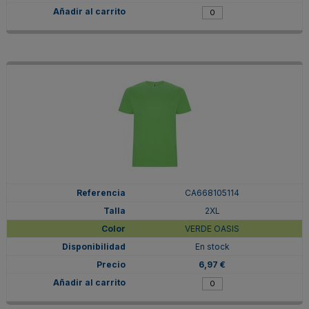
CA668105114
2XL
VERDE OASIS
En stock
6,97 €