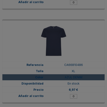
CA66810486
XL
AZUL DENIM
En stock
6,97 €