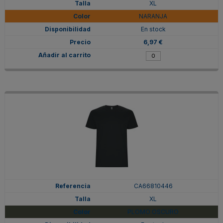
XL
NARANJA
En stock
6,97 €
CA66810446
XL
PLOMO OSCURO