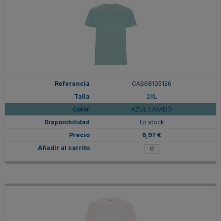
CA668105126
2XL
AZUL LAVADO
En stock
6,97 €