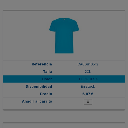
CA66810512
2XL
TURQUESA
En stock
6,97 €