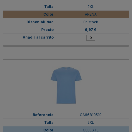
2XL
ARENA
En stock
6,97 €
CA66810510
2XL
CELESTE