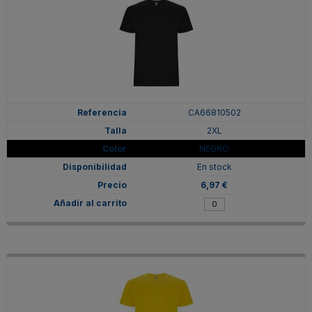
CA66810502
2XL
NEGRO
En stock
6,97 €