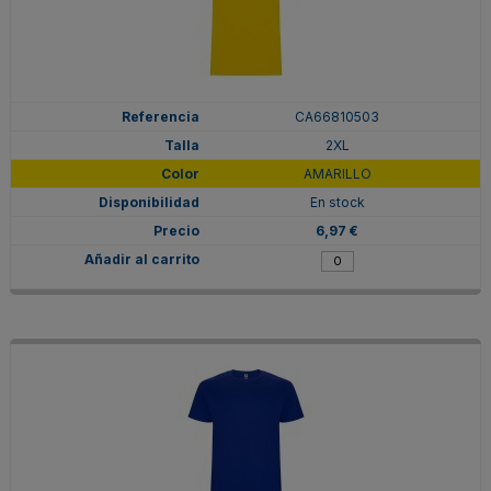
CA66810503
2XL
AMARILLO
En stock
6,97 €