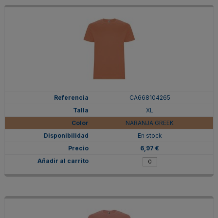
CA668104265
XL
NARANJA GREEK
En stock
6,97 €