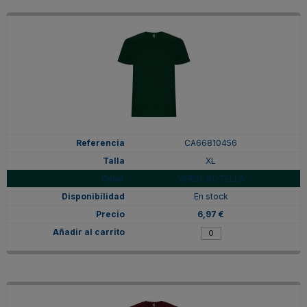
CA66810456
XL
VERDE BOTELLA
En stock
6,97 €