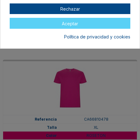
XL
Rechazar
PURPURA
En stock
Aceptar
6,97 €
Política de privacidad y cookies
CA66810478
XL
ROSETON