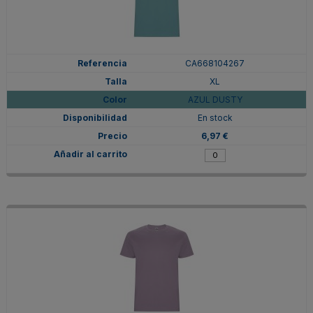
CA668104267
XL
AZUL DUSTY
En stock
6,97 €