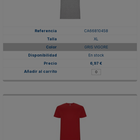
CA66810458
XL
GRIS VIGORE
En stock
6,97 €