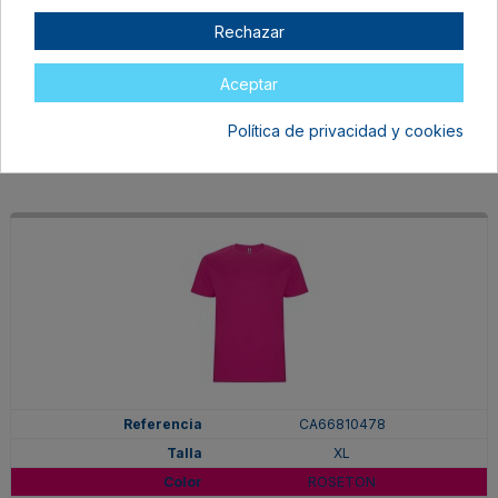
XL
Rechazar
PURPURA
En stock
Aceptar
6,97 €
Política de privacidad y cookies
CA66810478
XL
ROSETON