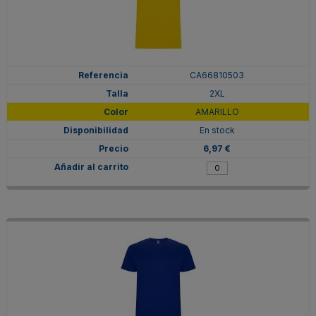
CA66810503
2XL
AMARILLO
En stock
6,97 €