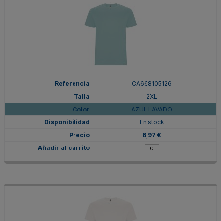
CA668105126
2XL
AZUL LAVADO
En stock
6,97 €