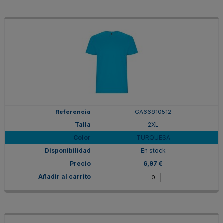
CA66810512
2XL
TURQUESA
En stock
6,97 €