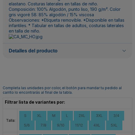
elastano. Costuras laterales en tallas de niño.
Composición: 100% Algodón, punto liso, 190 g/m². Color
gris vigoré 58: 85% algodón / 15% viscosa
Observaciones: *Etiqueta removible. *Disponible en tallas
infantiles. * Tabular en tallas de adultos, costuras laterales
en talla de niño.
Detalles del producto
Completa las unidades por color, el botón para mandar tu pedido al
carrito lo encontrarás al final de la tabla.
Filtrar lista de variantes por:
S
XL
M
L
2XL
3XL
3/4
Talla:
5/6
7/8
9/10
11/12
4XL
5XL