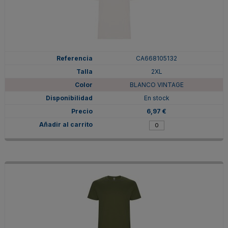
CA668105132
2XL
BLANCO VINTAGE
En stock
6,97 €