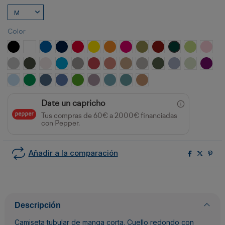
Color
NEGRO
BLANCO
ROYAL
MARINO
ROJO
AMARILLO
NARANJA
ROSETON
VERDE MILITAR
GRANATE
VERDE BOTELLA
VERDE OAS
ROSA
GRIS VIGORE
PLOMO OSCURO
BLANCO VINTAGE
TURQUESA
OPALO
ROJO CRISANTEMO
NARANJA CLAY
ARENA
GRIS PIEDRA
VERDE AVENTURA
AZUL ZEN
VERDE MIS
PURP
CELESTE
VERDE KELLY
AZUL DENIM
AZUL RIVIERA
VERDE GRASS
LAVANDA
AZUL LAVADO
AZUL DUSTY
NARANJA GREEK
Date un capricho
Tus compras de 60€ a 2000€ financiadas
con Pepper.
Añadir a la comparación
Descripción
Camiseta tubular de manga corta. Cuello redondo con