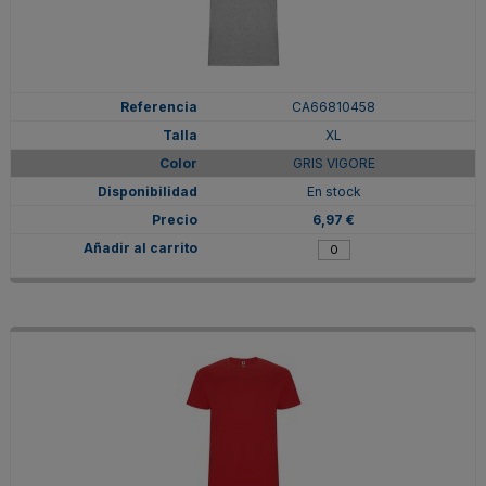
CA66810458
XL
GRIS VIGORE
En stock
6,97 €