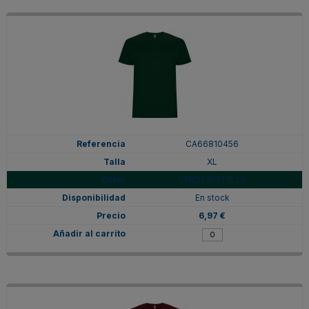
CA66810456
XL
VERDE BOTELLA
En stock
6,97 €