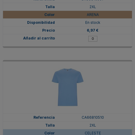
2XL
ARENA
En stock
6,97 €
CA66810510
2XL
CELESTE