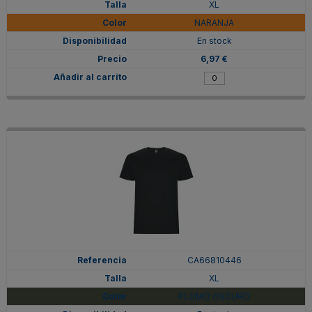
XL
NARANJA
En stock
6,97 €
CA66810446
XL
PLOMO OSCURO