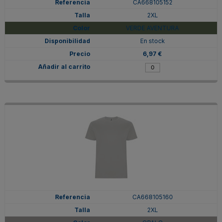
CA668105152
2XL
VERDE AVENTURA
En stock
6,97 €
CA668105160
2XL