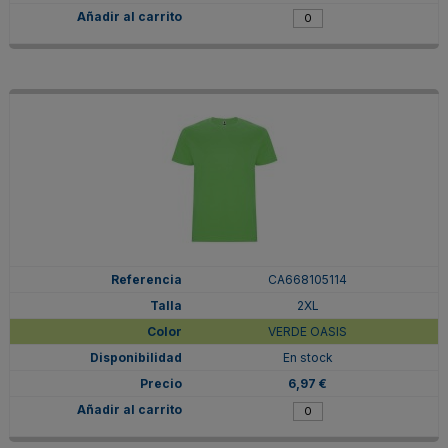
CA668105114
2XL
VERDE OASIS
En stock
6,97 €