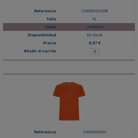
CA668104268
XL
LAVANDA
En stock
6,97 €
CA66810431