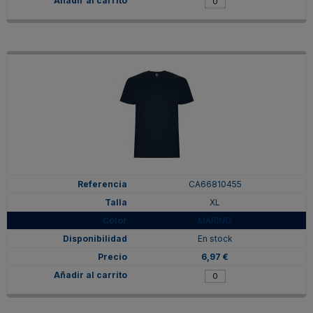
CA66810455
XL
MARINO
En stock
6,97 €