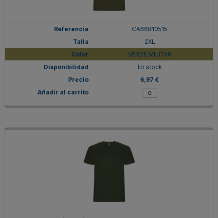
CA66810515
2XL
VERDE MILITAR
En stock
6,97 €