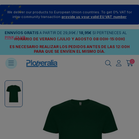
We deliver our products to European Union countries. To get 0% VAT for
intra-community transaction
provide us your valid EU VAT number
ENNVÍOS
GRATIS
A PARTIR DE
29,99€
/
18,95€
SI PERTENECES AL
PINK CLUB
HORARIO DE VERANO (JULIO Y AGOSTO 08:00H-15:00H)
ES NECESARIO REALIZAR LOS PEDIDOS ANTES DE LAS 12:00H
PARA QUE SE ENVÍEN
EL MISMO DÍA.
0