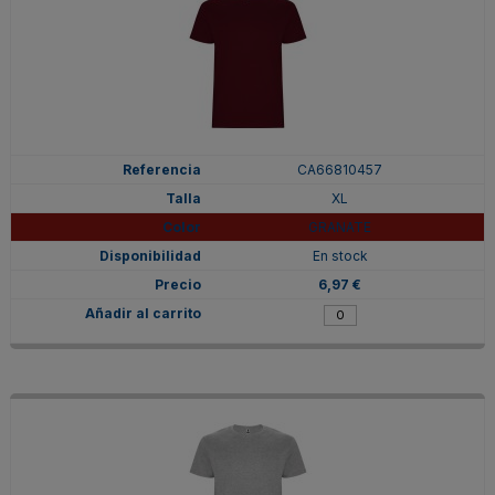
CA66810457
XL
GRANATE
En stock
6,97 €