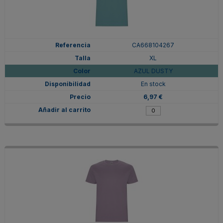
CA668104267
XL
AZUL DUSTY
En stock
6,97 €