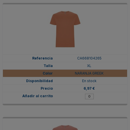
CA668104265
XL
NARANJA GREEK
En stock
6,97 €