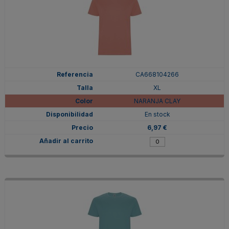
CA668104266
XL
NARANJA CLAY
En stock
6,97 €