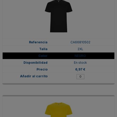
CA66810502
2XL
NEGRO
En stock
6,97 €