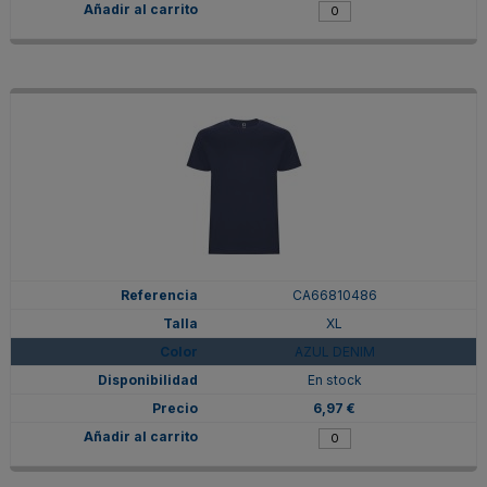
CA66810486
XL
AZUL DENIM
En stock
6,97 €