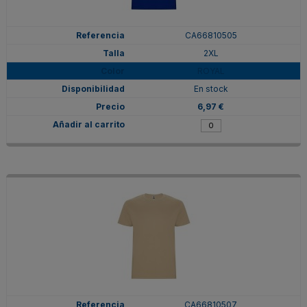
CA66810505
2XL
ROYAL
En stock
6,97 €
CA66810507