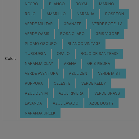
NEGRO
BLANCO
ROYAL
MARINO
ROJO
AMARILLO
NARANJA
ROSETON
VERDE MILITAR
GRANATE
VERDE BOTELLA
VERDE OASIS
ROSA CLARO
GRIS VIGORE
PLOMO OSCURO
BLANCO VINTAGE
TURQUESA
OPALO
ROJO CRISANTEMO
Color:
NARANJA CLAY
ARENA
GRIS PIEDRA
VERDE AVENTURA
AZUL ZEN
VERDE MIST
PURPURA
CELESTE
VERDE KELLY
AZUL DENIM
AZUL RIVIERA
VERDE GRASS
LAVANDA
AZUL LAVADO
AZUL DUSTY
NARANJA GREEK