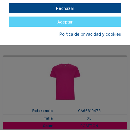
XL
Rechazar
PURPURA
En stock
Aceptar
6,97 €
Política de privacidad y cookies
CA66810478
XL
ROSETON