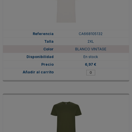
CA668105132
2XL
BLANCO VINTAGE
En stock
6,97 €