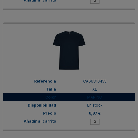
CA66810455
XL
MARINO
En stock
6,97 €