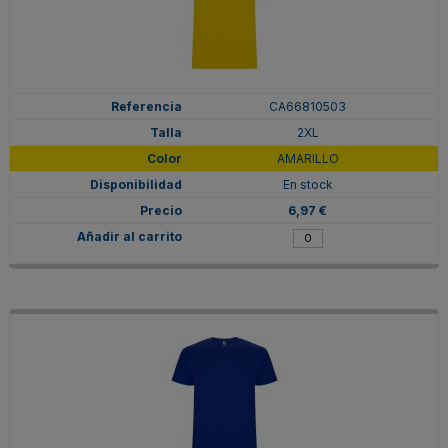
CA66810503
2XL
AMARILLO
En stock
6,97 €