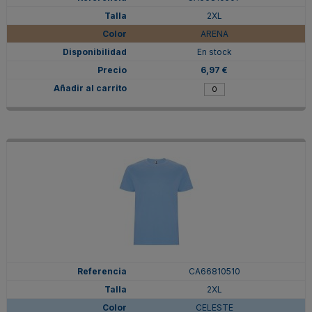
2XL
ARENA
En stock
6,97 €
CA66810510
2XL
CELESTE