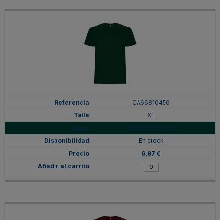
CA66810456
XL
VERDE BOTELLA
En stock
6,97 €