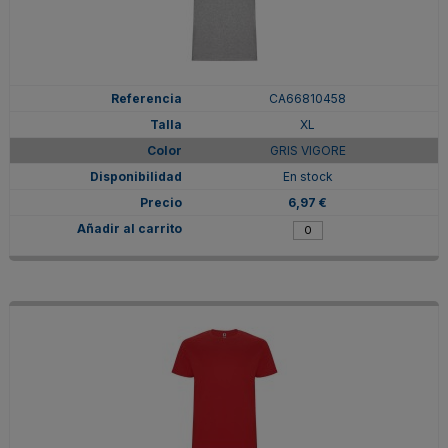
CA66810458
XL
GRIS VIGORE
En stock
6,97 €