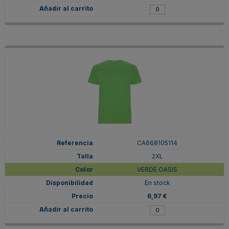
CA668105114
2XL
VERDE OASIS
En stock
6,97 €