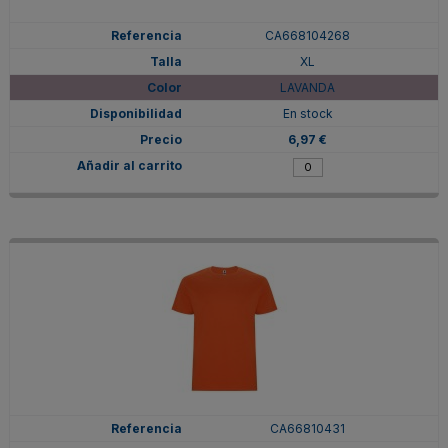
CA668104268
XL
LAVANDA
En stock
6,97 €
CA66810431