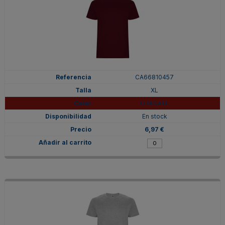
CA66810457
XL
GRANATE
En stock
6,97 €