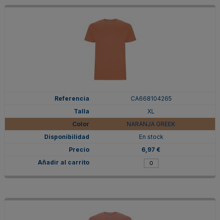
CA668104265
XL
NARANJA GREEK
En stock
6,97 €