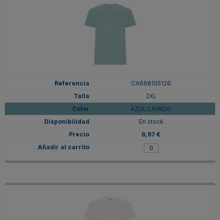
CA668105126
2XL
AZUL LAVADO
En stock
6,97 €