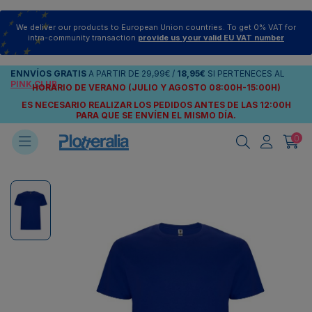
We deliver our products to European Union countries. To get 0% VAT for
intra-community transaction
provide us your valid EU VAT number
ENNVÍOS
GRATIS
A PARTIR DE
29,99€
/
18,95€
SI PERTENECES AL
PINK CLUB
HORARIO DE VERANO (JULIO Y AGOSTO 08:00H-15:00H)
ES NECESARIO REALIZAR LOS PEDIDOS ANTES DE LAS 12:00H
PARA QUE SE ENVÍEN
EL MISMO DÍA.
0