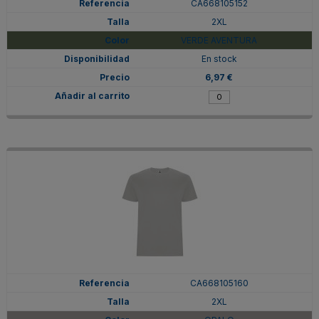
CA668105152
2XL
VERDE AVENTURA
En stock
6,97 €
CA668105160
2XL