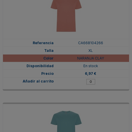
CA668104266
XL
NARANJA CLAY
En stock
6,97 €