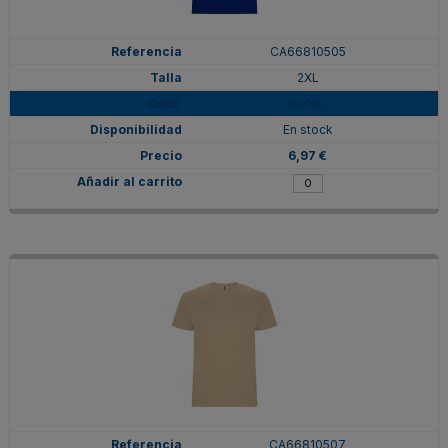
CA66810505
2XL
ROYAL
En stock
6,97 €
CA66810507