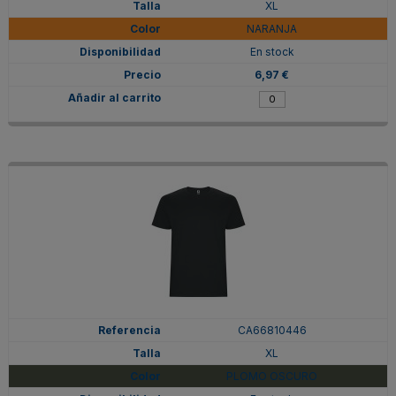
XL
NARANJA
En stock
6,97 €
CA66810446
XL
PLOMO OSCURO