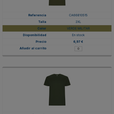
CA66810515
2XL
VERDE MILITAR
En stock
6,97 €