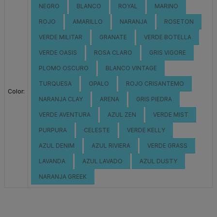
NEGRO
BLANCO
ROYAL
MARINO
ROJO
AMARILLO
NARANJA
ROSETON
VERDE MILITAR
GRANATE
VERDE BOTELLA
VERDE OASIS
ROSA CLARO
GRIS VIGORE
PLOMO OSCURO
BLANCO VINTAGE
TURQUESA
OPALO
ROJO CRISANTEMO
Color:
NARANJA CLAY
ARENA
GRIS PIEDRA
VERDE AVENTURA
AZUL ZEN
VERDE MIST
PURPURA
CELESTE
VERDE KELLY
AZUL DENIM
AZUL RIVIERA
VERDE GRASS
LAVANDA
AZUL LAVADO
AZUL DUSTY
NARANJA GREEK