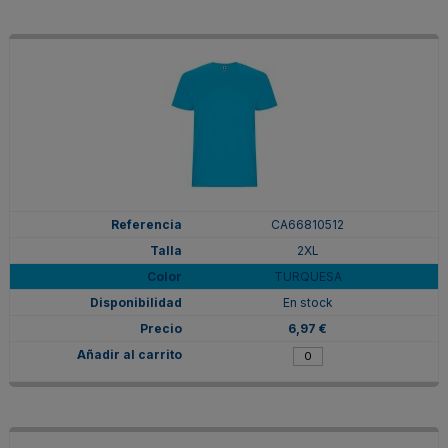
CA66810512
2XL
TURQUESA
En stock
6,97 €