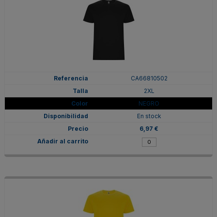
CA66810502
2XL
NEGRO
En stock
6,97 €