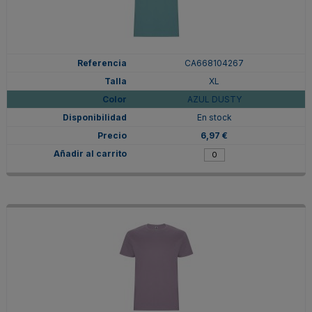
CA668104267
XL
AZUL DUSTY
En stock
6,97 €