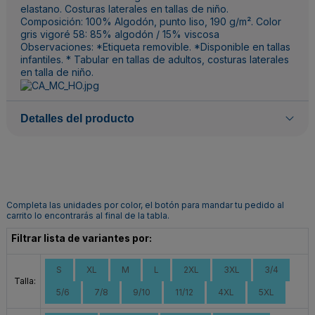
elastano. Costuras laterales en tallas de niño.
Composición: 100% Algodón, punto liso, 190 g/m². Color
gris vigoré 58: 85% algodón / 15% viscosa
Observaciones: *Etiqueta removible. *Disponible en tallas
infantiles. * Tabular en tallas de adultos, costuras laterales
en talla de niño.
Detalles del producto
Completa las unidades por color, el botón para mandar tu pedido al
carrito lo encontrarás al final de la tabla.
Filtrar lista de variantes por:
S
XL
M
L
2XL
3XL
3/4
Talla:
5/6
7/8
9/10
11/12
4XL
5XL