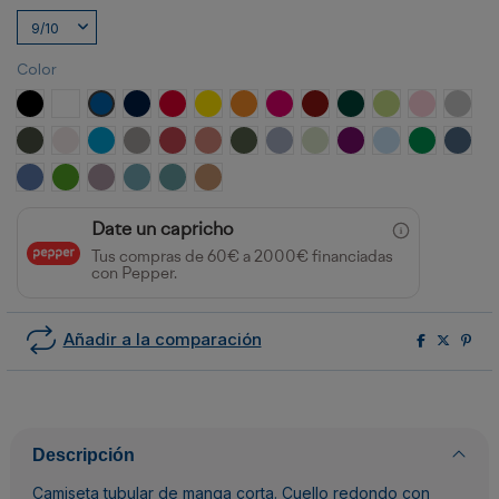
Color
NEGRO
BLANCO
ROYAL
MARINO
ROJO
AMARILLO
NARANJA
ROSETON
GRANATE
VERDE BOTELLA
VERDE OASIS
ROSA CLA
GRIS 
PLOMO OSCURO
BLANCO VINTAGE
TURQUESA
OPALO
ROJO CRISANTEMO
NARANJA CLAY
VERDE AVENTURA
AZUL ZEN
VERDE MIST
PURPURA
CELESTE
VERDE KEL
AZUL 
AZUL RIVIERA
VERDE GRASS
LAVANDA
AZUL LAVADO
AZUL DUSTY
NARANJA GREEK
Date un capricho
Tus compras de 60€ a 2000€ financiadas
con Pepper.
Añadir a la comparación
Descripción
Camiseta tubular de manga corta. Cuello redondo con