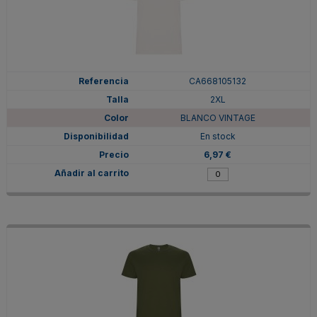
CA668105132
2XL
BLANCO VINTAGE
En stock
6,97 €