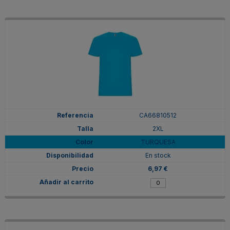
CA66810512
2XL
TURQUESA
En stock
6,97 €