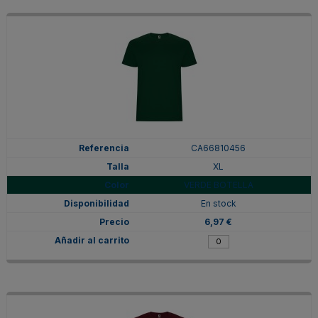
CA66810456
XL
VERDE BOTELLA
En stock
6,97 €