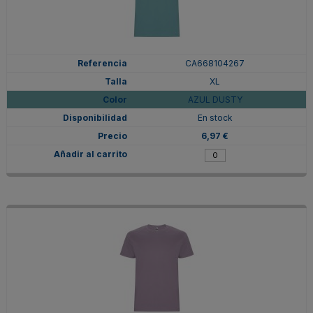
CA668104267
XL
AZUL DUSTY
En stock
6,97 €