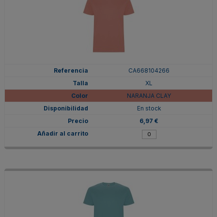
CA668104266
XL
NARANJA CLAY
En stock
6,97 €