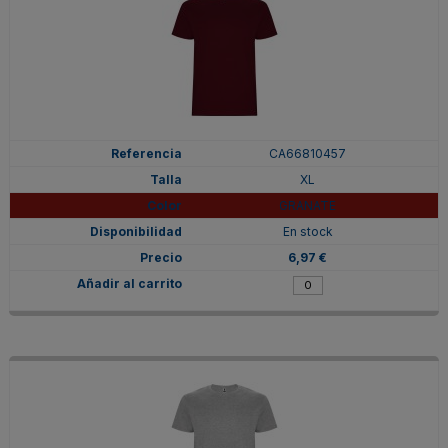
CA66810457
XL
GRANATE
En stock
6,97 €