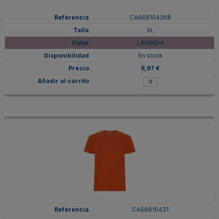
CA668104268
XL
LAVANDA
En stock
6,97 €
CA66810431