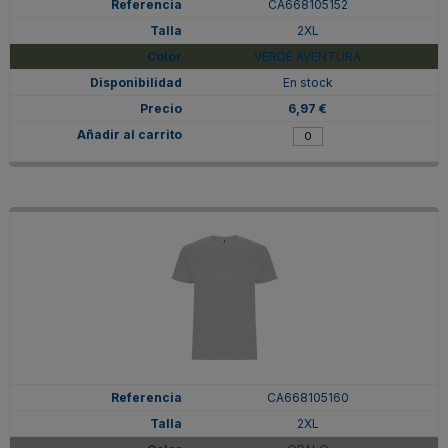
CA668105152
2XL
VERDE AVENTURA
En stock
6,97 €
CA668105160
2XL