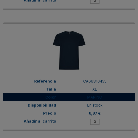
CA66810455
XL
MARINO
En stock
6,97 €