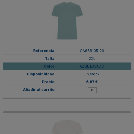
CA668105126
2XL
AZUL LAVADO
En stock
6,97 €