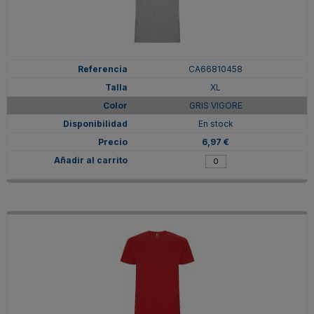
CA66810458
XL
GRIS VIGORE
En stock
6,97 €