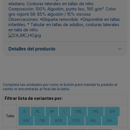
elastano. Costuras laterales en tallas de niño.
Composición: 100% Algodón, punto liso, 190 g/m². Color
gris vigoré 58: 85% algodón / 15% viscosa
Observaciones: *Etiqueta removible. *Disponible en tallas
infantiles. * Tabular en tallas de adultos, costuras laterales
en talla de niño.
Detalles del producto
Completa las unidades por color, el botón para mandar tu pedido al
carrito lo encontrarás al final de la tabla.
Filtrar lista de variantes por:
S
XL
M
L
2XL
3XL
3/4
Talla:
5/6
7/8
9/10
11/12
4XL
5XL