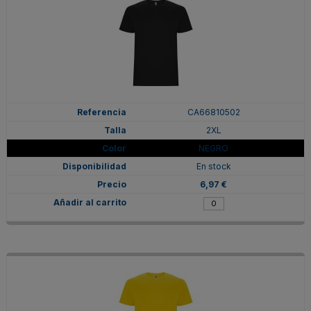
CA66810502
2XL
NEGRO
En stock
6,97 €