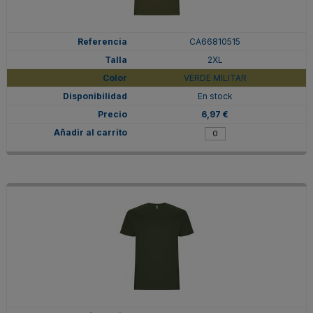
CA66810515
2XL
VERDE MILITAR
En stock
6,97 €