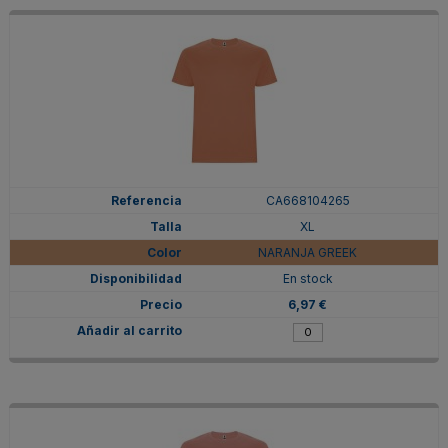
CA668104265
XL
NARANJA GREEK
En stock
6,97 €