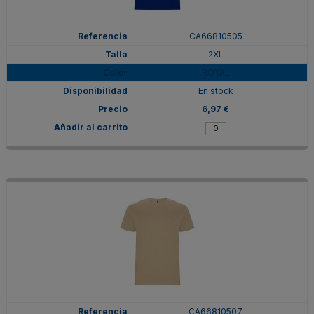
CA66810505
2XL
ROYAL
En stock
6,97 €
CA66810507