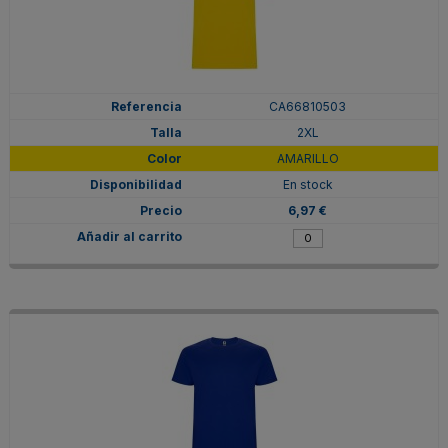
CA66810503
2XL
AMARILLO
En stock
6,97 €