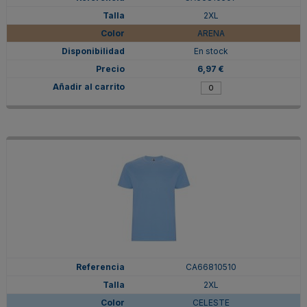
2XL
ARENA
En stock
6,97 €
CA66810510
2XL
CELESTE