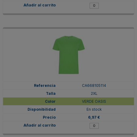
CA668105114
2XL
VERDE OASIS
En stock
6,97 €