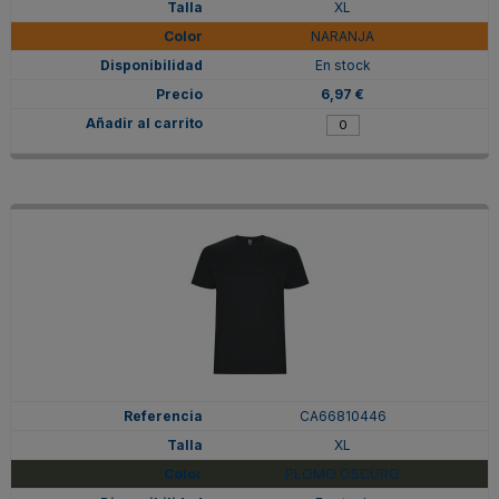
XL
NARANJA
En stock
6,97 €
CA66810446
XL
PLOMO OSCURO