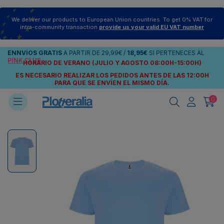
We deliver our products to European Union countries. To get 0% VAT for
intra-community transaction
provide us your valid EU VAT number
ENNVÍOS
GRATIS
A PARTIR DE
29,99€
/
18,95€
SI PERTENECES AL
PINK CLUB
HORARIO DE VERANO (JULIO Y AGOSTO 08:00H-15:00H)
ES NECESARIO REALIZAR LOS PEDIDOS ANTES DE LAS 12:00H
PARA QUE SE ENVÍEN
EL MISMO DÍA.
0