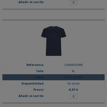
CA66810486
XL
AZUL DENIM
En stock
6,97 €