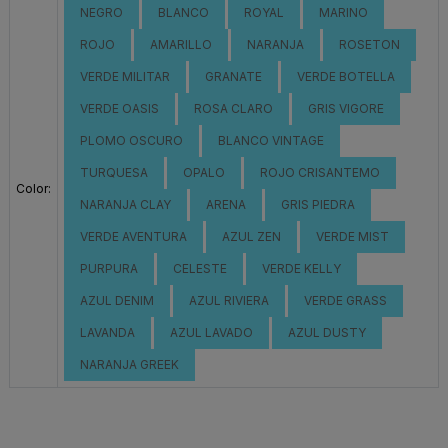
NEGRO
BLANCO
ROYAL
MARINO
ROJO
AMARILLO
NARANJA
ROSETON
VERDE MILITAR
GRANATE
VERDE BOTELLA
VERDE OASIS
ROSA CLARO
GRIS VIGORE
PLOMO OSCURO
BLANCO VINTAGE
TURQUESA
OPALO
ROJO CRISANTEMO
Color:
NARANJA CLAY
ARENA
GRIS PIEDRA
VERDE AVENTURA
AZUL ZEN
VERDE MIST
PURPURA
CELESTE
VERDE KELLY
AZUL DENIM
AZUL RIVIERA
VERDE GRASS
LAVANDA
AZUL LAVADO
AZUL DUSTY
NARANJA GREEK