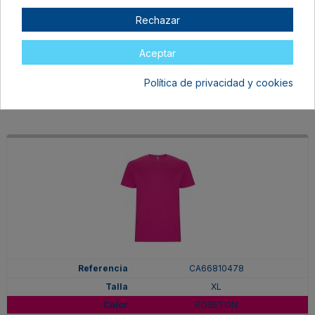
XL
Rechazar
PURPURA
En stock
Aceptar
6,97 €
Política de privacidad y cookies
CA66810478
XL
ROSETON