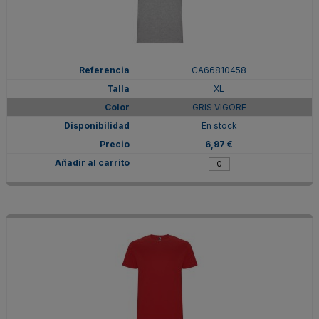
CA66810458
XL
GRIS VIGORE
En stock
6,97 €