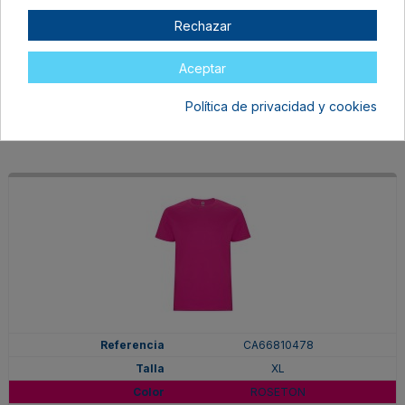
XL
Rechazar
PURPURA
En stock
Aceptar
6,97 €
Política de privacidad y cookies
CA66810478
XL
ROSETON