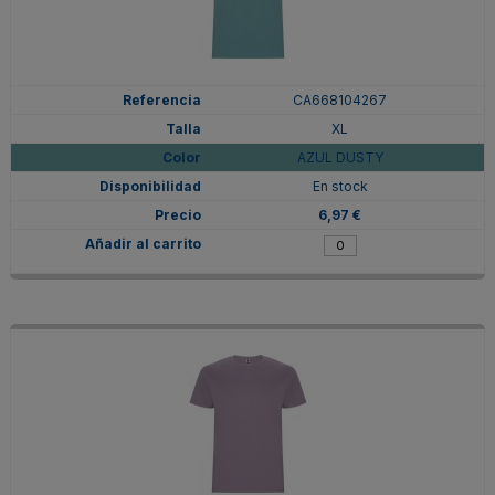
CA668104267
XL
AZUL DUSTY
En stock
6,97 €