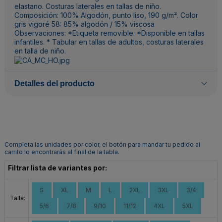
elastano. Costuras laterales en tallas de niño.
Composición: 100% Algodón, punto liso, 190 g/m². Color
gris vigoré 58: 85% algodón / 15% viscosa
Observaciones: *Etiqueta removible. *Disponible en tallas
infantiles. * Tabular en tallas de adultos, costuras laterales
en talla de niño.
Detalles del producto
Completa las unidades por color, el botón para mandar tu pedido al
carrito lo encontrarás al final de la tabla.
Filtrar lista de variantes por:
S
XL
M
L
2XL
3XL
3/4
Talla:
5/6
7/8
9/10
11/12
4XL
5XL