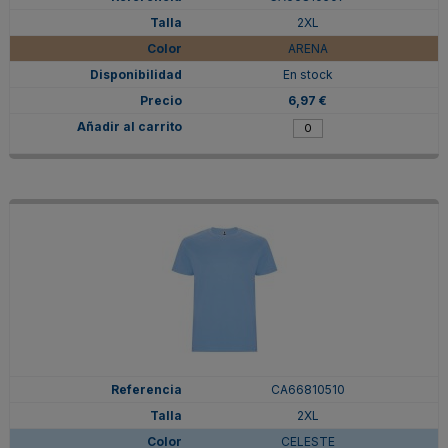
2XL
ARENA
En stock
6,97 €
CA66810510
2XL
CELESTE