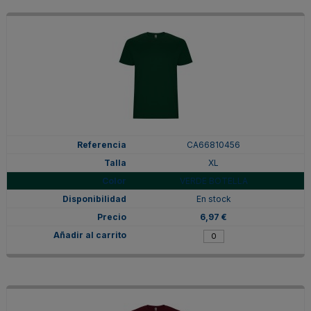
CA66810456
XL
VERDE BOTELLA
En stock
6,97 €