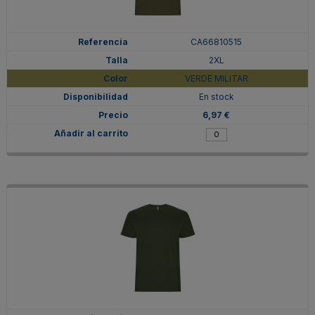
CA66810515
2XL
VERDE MILITAR
En stock
6,97 €