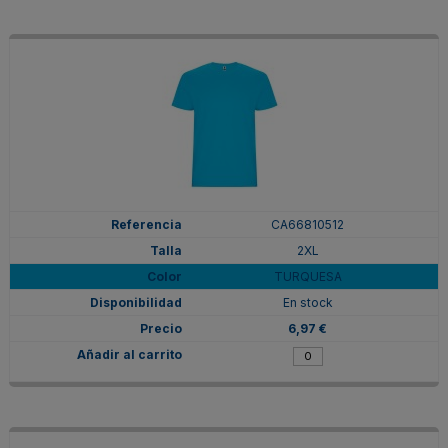
CA66810512
2XL
TURQUESA
En stock
6,97 €