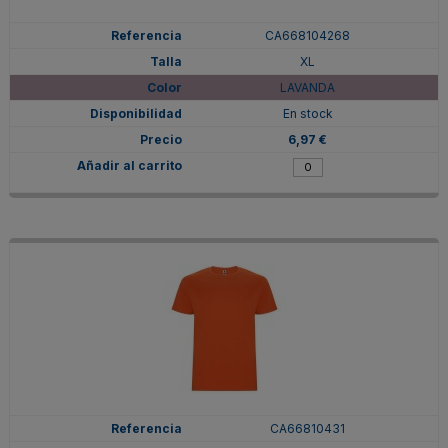
CA668104268
XL
LAVANDA
En stock
6,97 €
CA66810431