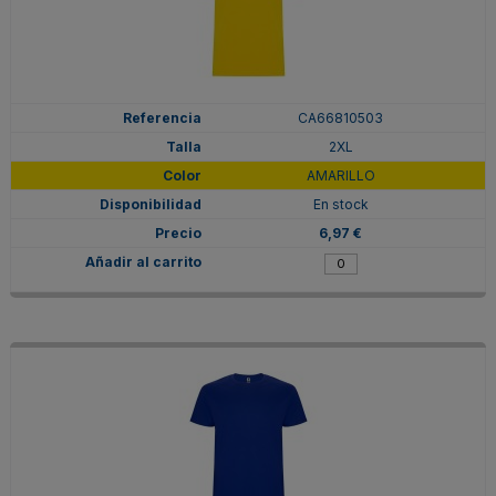
CA66810503
2XL
AMARILLO
En stock
6,97 €