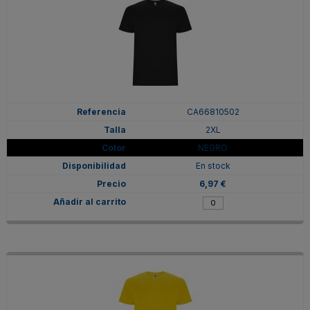
CA66810502
2XL
NEGRO
En stock
6,97 €