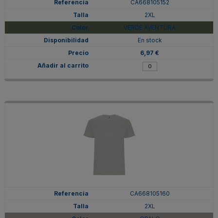
CA668105152
2XL
VERDE AVENTURA
En stock
6,97 €
CA668105160
2XL