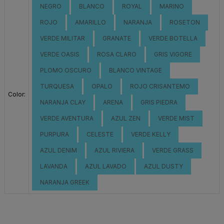
NEGRO
BLANCO
ROYAL
MARINO
ROJO
AMARILLO
NARANJA
ROSETON
VERDE MILITAR
GRANATE
VERDE BOTELLA
VERDE OASIS
ROSA CLARO
GRIS VIGORE
PLOMO OSCURO
BLANCO VINTAGE
TURQUESA
OPALO
ROJO CRISANTEMO
Color:
NARANJA CLAY
ARENA
GRIS PIEDRA
VERDE AVENTURA
AZUL ZEN
VERDE MIST
PURPURA
CELESTE
VERDE KELLY
AZUL DENIM
AZUL RIVIERA
VERDE GRASS
LAVANDA
AZUL LAVADO
AZUL DUSTY
NARANJA GREEK