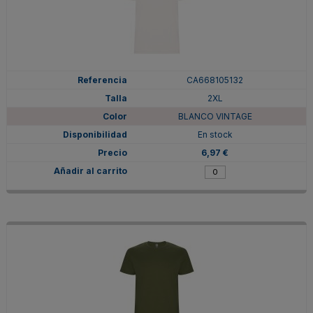
CA668105132
2XL
BLANCO VINTAGE
En stock
6,97 €