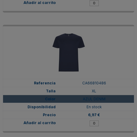
CA66810486
XL
AZUL DENIM
En stock
6,97 €