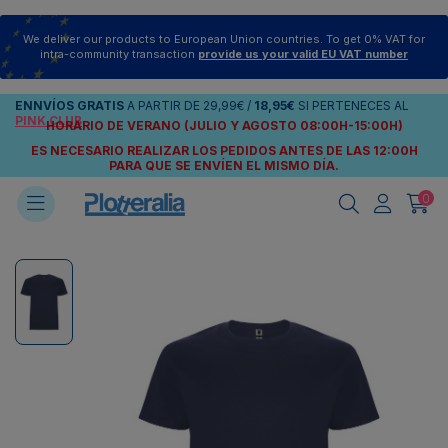
We deliver our products to European Union countries. To get 0% VAT for
intra-community transaction
provide us your valid EU VAT number
ENNVÍOS
GRATIS
A PARTIR DE
29,99€
/
18,95€
SI PERTENECES AL
PINK CLUB
HORARIO DE VERANO (JULIO Y AGOSTO 08:00H-15:00H)
ES NECESARIO REALIZAR LOS PEDIDOS ANTES DE LAS 12:00H
PARA QUE SE ENVÍEN
EL MISMO DÍA.
0