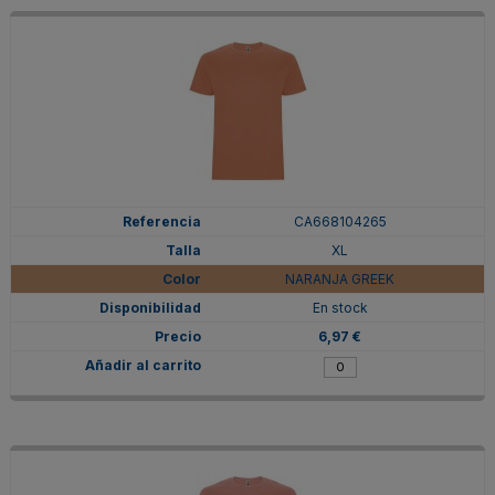
CA668104265
XL
NARANJA GREEK
En stock
6,97 €