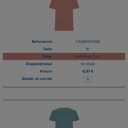
CA668104266
XL
NARANJA CLAY
En stock
6,97 €