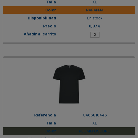
XL
NARANJA
En stock
6,97 €
CA66810446
XL
PLOMO OSCURO