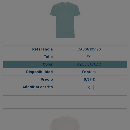
CA668105126
2XL
AZUL LAVADO
En stock
6,97 €