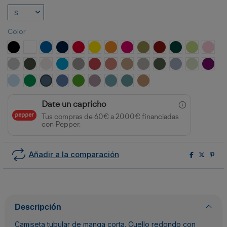
Color
NEGRO
BLANCO
ROYAL
MARINO
ROJO
AMARILLO
NARANJA
ROSETON
VERDE MILITAR
GRANATE
VERDE BOTELLA
VERDE OAS
ROSA
GRIS VIGORE
PLOMO OSCURO
BLANCO VINTAGE
TURQUESA
OPALO
ROJO CRISANTEMO
NARANJA CLAY
ARENA
GRIS PIEDRA
VERDE AVENTURA
AZUL ZEN
VERDE MIS
PURP
CELESTE
VERDE KELLY
AZUL DENIM
AZUL RIVIERA
VERDE GRASS
LAVANDA
AZUL LAVADO
AZUL DUSTY
NARANJA GREEK
Date un capricho
Tus compras de 60€ a 2000€ financiadas
con Pepper.
Añadir a la comparación
Descripción
Camiseta tubular de manga corta. Cuello redondo con