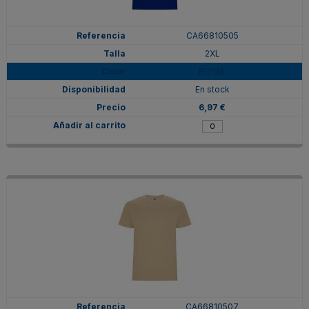
CA66810505
2XL
ROYAL
En stock
6,97 €
CA66810507