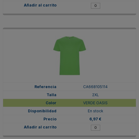
CA668105114
2XL
VERDE OASIS
En stock
6,97 €