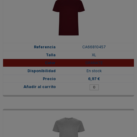
CA66810457
XL
GRANATE
En stock
6,97 €