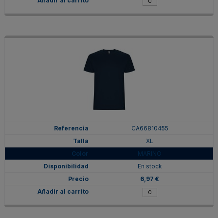
CA66810455
XL
MARINO
En stock
6,97 €