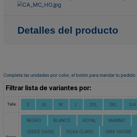
Detalles del producto
Completa las unidades por color, el botón para mandar tu pedido al c
Filtrar lista de variantes por:
Talla:
S
XL
M
L
2XL
3XL
3/4
NEGRO
BLANCO
ROYAL
MARINO
VERDE OASIS
ROSA CLARO
GRIS VIGORE