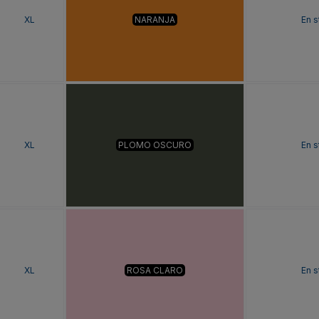
XL
NARANJA
En s
XL
PLOMO OSCURO
En s
XL
ROSA CLARO
En s