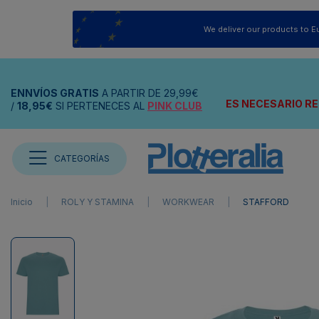
We deliver our products to E
ENNVÍOS
GRATIS
A PARTIR DE
29,99€
ES NECESARIO RE
/
18,95€
SI PERTENECES AL
PINK CLUB
CATEGORÍAS
Inicio
ROLY Y STAMINA
WORKWEAR
STAFFORD