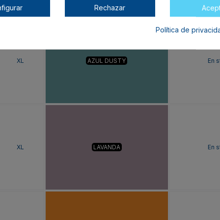
figurar
Rechazar
Acep
Política de privaci
XL
AZUL DUSTY
En s
XL
LAVANDA
En s