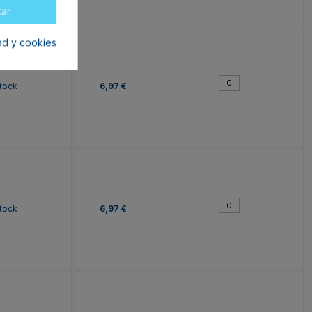
tar
dad y cookies
tock
6,97 €
tock
6,97 €