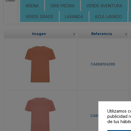
Color:
ARENA
GRIS PIEDRA
VERDE AVENTURA
VERDE GRASS
LAVANDA
AZUL LAVADO
Imagen
Referencia
CA668104265
Utilizamos c
CA668104266
publicidad r
de tus hábit