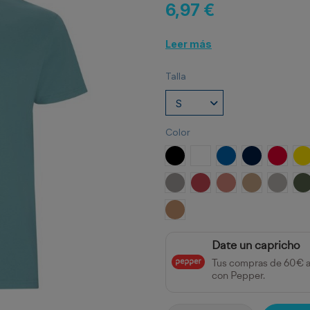
6,97 €
Leer más
Talla
Color
NEGRO
BLANCO
ROYAL
MARINO
ROJO
A
OPALO
ROJO CRISANTEMO
NARANJA CLAY
ARENA
GRIS P
V
NARANJA GREEK
Date un capricho
Tus compras de 60€ 
con Pepper.