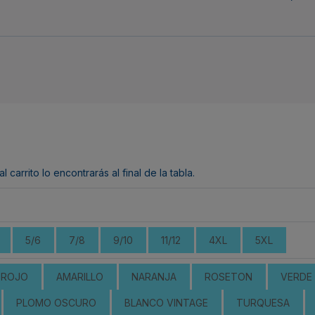
arrito lo encontrarás al final de la tabla.
5/6
7/8
9/10
11/12
4XL
5XL
ROJO
AMARILLO
NARANJA
ROSETON
VERDE 
PLOMO OSCURO
BLANCO VINTAGE
TURQUESA