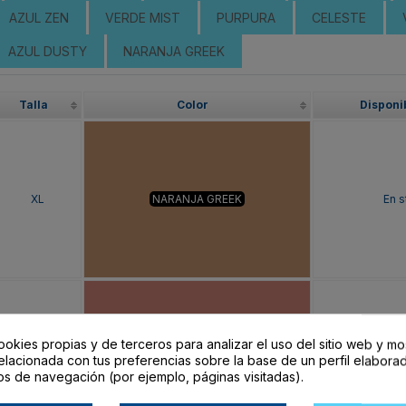
AZUL ZEN
VERDE MIST
PURPURA
CELESTE
AZUL DUSTY
NARANJA GREEK
Talla
Color
Disponi
XL
NARANJA GREEK
En s
ookies propias y de terceros para analizar el uso del sitio web y mo
XL
NARANJA CLAY
En s
elacionada con tus preferencias sobre la base de un perfil elaborad
os de navegación (por ejemplo, páginas visitadas).