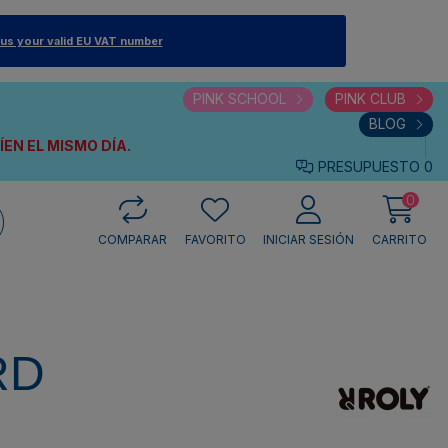
 us your valid EU VAT number
PINK SCHOOL
PINK CLUB
BLOG
VÍEN
EL MISMO DÍA.
PRESUPUESTO
0
0
COMPARAR
FAVORITO
INICIAR SESIÓN
CARRITO
RD