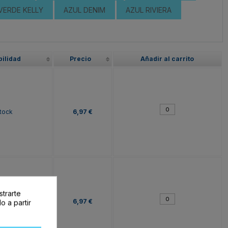
VERDE KELLY
AZUL DENIM
AZUL RIVIERA
bilidad
Precio
Añadir al carrito
tock
6,97 €
strarte
tock
6,97 €
o a partir