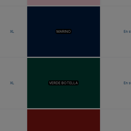
XL
MARINO
En s
XL
VERDE BOTELLA
En s