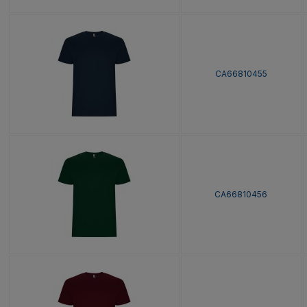
CA66810455
CA66810456