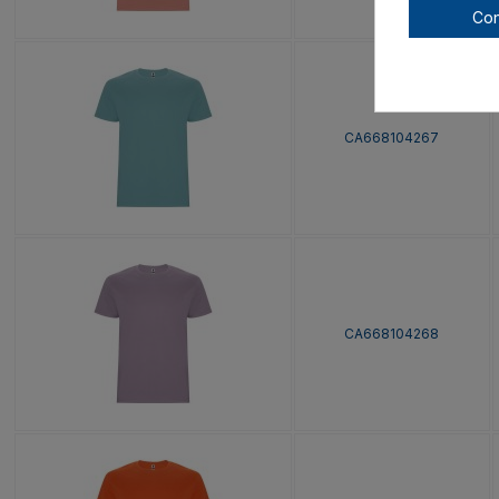
Con
CA668104267
CA668104268