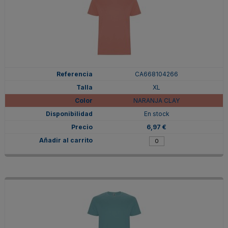
CA668104266
XL
NARANJA CLAY
En stock
6,97 €