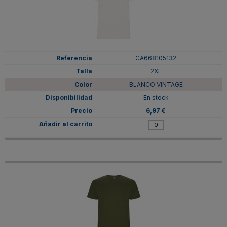
CA668105132
2XL
BLANCO VINTAGE
En stock
6,97 €