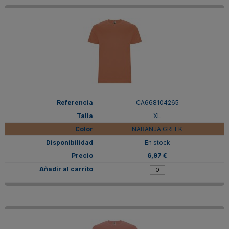
CA668104265
XL
NARANJA GREEK
En stock
6,97 €