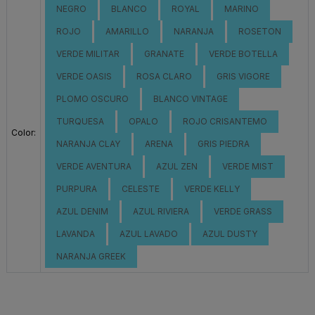
NEGRO
BLANCO
ROYAL
MARINO
ROJO
AMARILLO
NARANJA
ROSETON
VERDE MILITAR
GRANATE
VERDE BOTELLA
VERDE OASIS
ROSA CLARO
GRIS VIGORE
PLOMO OSCURO
BLANCO VINTAGE
TURQUESA
OPALO
ROJO CRISANTEMO
Color:
NARANJA CLAY
ARENA
GRIS PIEDRA
VERDE AVENTURA
AZUL ZEN
VERDE MIST
PURPURA
CELESTE
VERDE KELLY
AZUL DENIM
AZUL RIVIERA
VERDE GRASS
LAVANDA
AZUL LAVADO
AZUL DUSTY
NARANJA GREEK