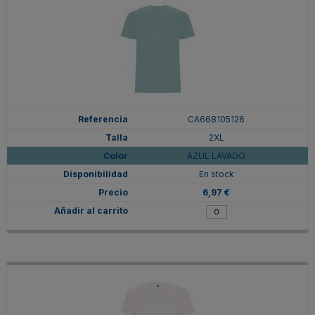
CA668105126
2XL
AZUL LAVADO
En stock
6,97 €