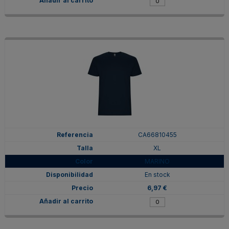
CA66810455
XL
MARINO
En stock
6,97 €