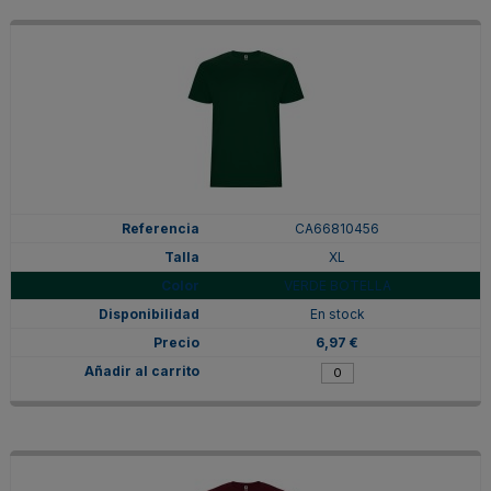
CA66810456
XL
VERDE BOTELLA
En stock
6,97 €