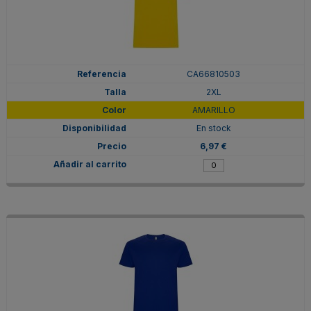
CA66810503
2XL
AMARILLO
En stock
6,97 €