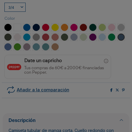
Color
NEGRO
BLANCO
ROYAL
MARINO
ROJO
AMARILLO
NARANJA
ROSETON
GRANATE
VERDE BOTELLA
VERDE OASIS
ROSA CLA
GRIS 
PLOMO OSCURO
BLANCO VINTAGE
TURQUESA
OPALO
ROJO CRISANTEMO
NARANJA CLAY
VERDE AVENTURA
AZUL ZEN
VERDE MIST
PURPURA
CELESTE
VERDE KEL
AZUL 
AZUL RIVIERA
VERDE GRASS
LAVANDA
AZUL LAVADO
AZUL DUSTY
NARANJA GREEK
Date un capricho
Tus compras de 60€ a 2000€ financiadas
con Pepper.
Añadir a la comparación
Descripción
Camiseta tubular de manga corta. Cuello redondo con