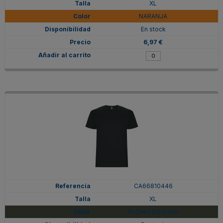
XL
NARANJA
En stock
6,97 €
CA66810446
XL
PLOMO OSCURO