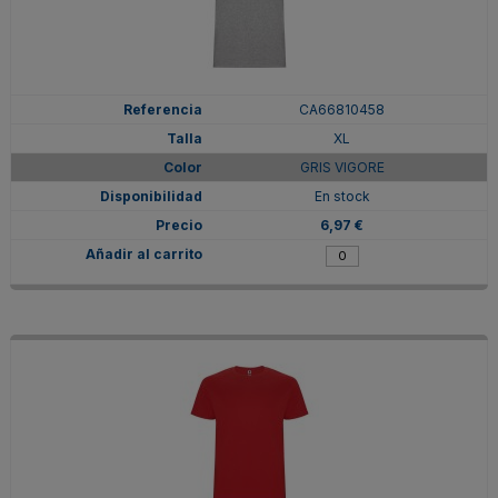
CA66810458
XL
GRIS VIGORE
En stock
6,97 €