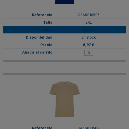
CA66810505
2XL
ROYAL
En stock
6,97 €
CA66810507