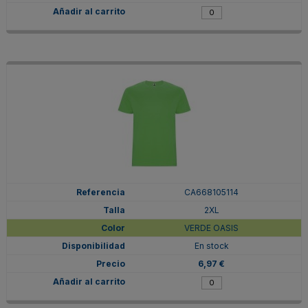
CA668105114
2XL
VERDE OASIS
En stock
6,97 €