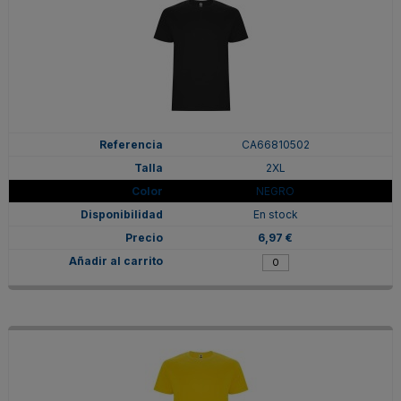
CA66810502
2XL
NEGRO
En stock
6,97 €