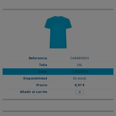
CA66810512
2XL
TURQUESA
En stock
6,97 €