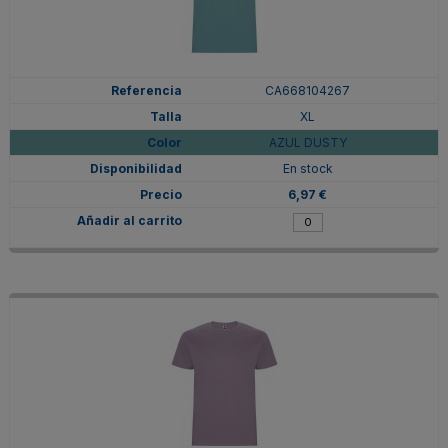
CA668104267
XL
AZUL DUSTY
En stock
6,97 €