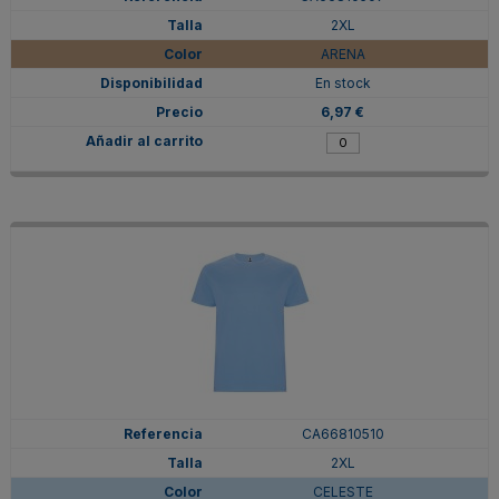
2XL
ARENA
En stock
6,97 €
CA66810510
2XL
CELESTE