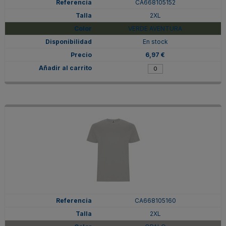
CA668105152
2XL
VERDE AVENTURA
En stock
6,97 €
CA668105160
2XL