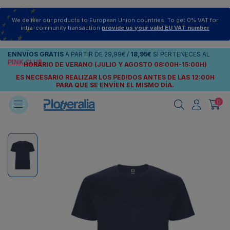
We deliver our products to European Union countries. To get 0% VAT for
intra-community transaction
provide us your valid EU VAT number
ENNVÍOS
GRATIS
A PARTIR DE
29,99€
/
18,95€
SI PERTENECES AL
PINK CLUB
HORARIO DE VERANO (JULIO Y AGOSTO 08:00H-15:00H)
ES NECESARIO REALIZAR LOS PEDIDOS ANTES DE LAS 12:00H
PARA QUE SE ENVÍEN
EL MISMO DÍA.
0