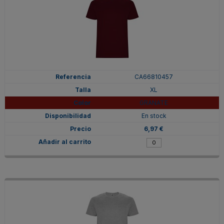
CA66810457
XL
GRANATE
En stock
6,97 €