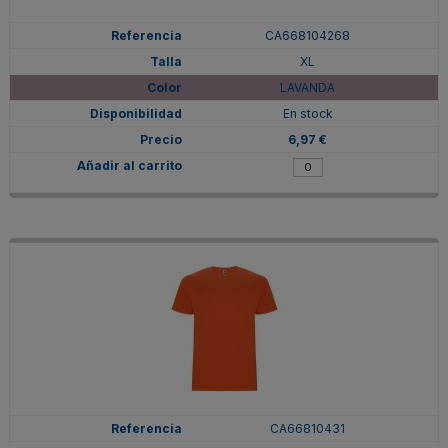
CA668104268
XL
LAVANDA
En stock
6,97 €
CA66810431