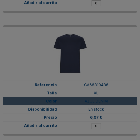
CA66810486
XL
AZUL DENIM
En stock
6,97 €