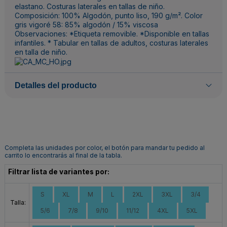
elastano. Costuras laterales en tallas de niño.
Composición: 100% Algodón, punto liso, 190 g/m². Color
gris vigoré 58: 85% algodón / 15% viscosa
Observaciones: *Etiqueta removible. *Disponible en tallas
infantiles. * Tabular en tallas de adultos, costuras laterales
en talla de niño.
Detalles del producto
Completa las unidades por color, el botón para mandar tu pedido al
carrito lo encontrarás al final de la tabla.
Filtrar lista de variantes por:
S
XL
M
L
2XL
3XL
3/4
Talla:
5/6
7/8
9/10
11/12
4XL
5XL