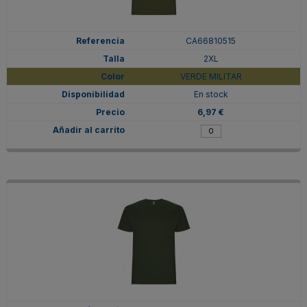
CA66810515
2XL
VERDE MILITAR
En stock
6,97 €