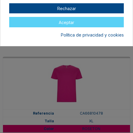
XL
Rechazar
PURPURA
En stock
Aceptar
6,97 €
Política de privacidad y cookies
CA66810478
XL
ROSETON