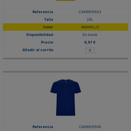
CA66810503
2XL
AMARILLO
En stock
6,97 €
CA66810505