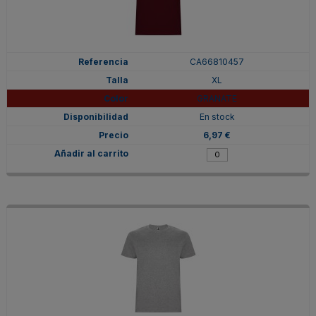
CA66810457
XL
GRANATE
En stock
6,97 €