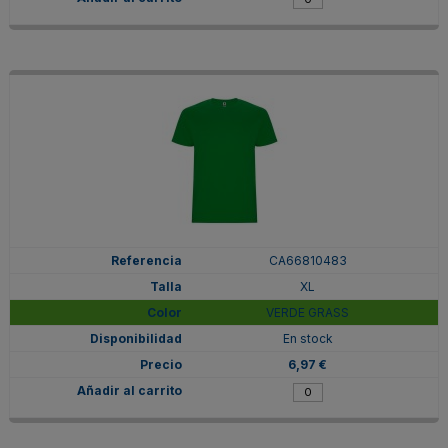
CA66810483
XL
VERDE GRASS
En stock
6,97 €