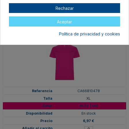
En stock
6,97 €
Rechazar
Aceptar
Política de privacidad y cookies
CA66810478
XL
ROSETON
En stock
6,97 €