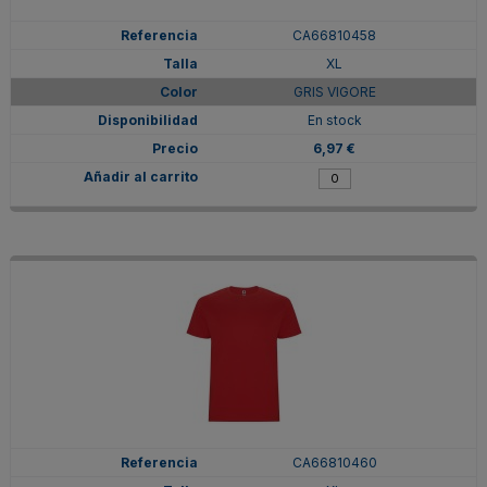
CA66810458
XL
GRIS VIGORE
En stock
6,97 €
CA66810460