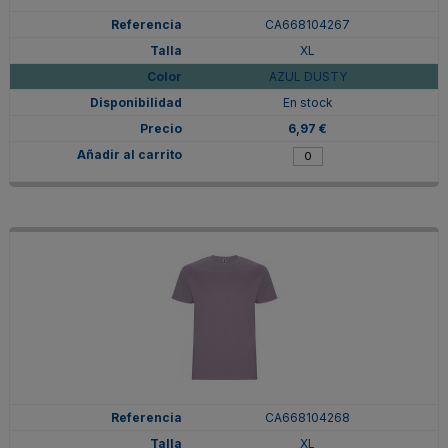
CA668104267
XL
AZUL DUSTY
En stock
6,97 €
CA668104268
XL