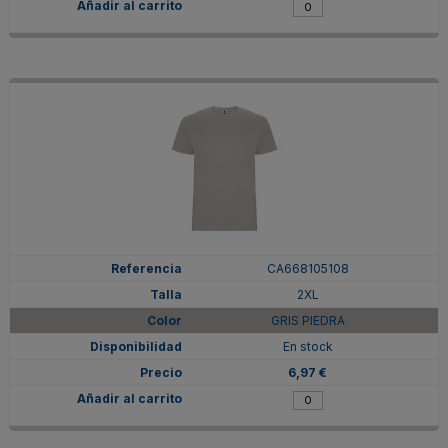
CA668105108
2XL
GRIS PIEDRA
En stock
6,97 €