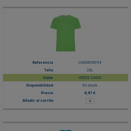
CA668105114
2XL
VERDE OASIS
En stock
6,97 €