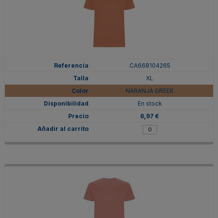
CA668104265
XL
NARANJA GREEK
En stock
6,97 €