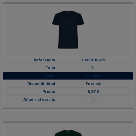
CA66810455
XL
MARINO
En stock
6,97 €