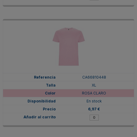
CA66810448
XL
ROSA CLARO
En stock
6,97 €