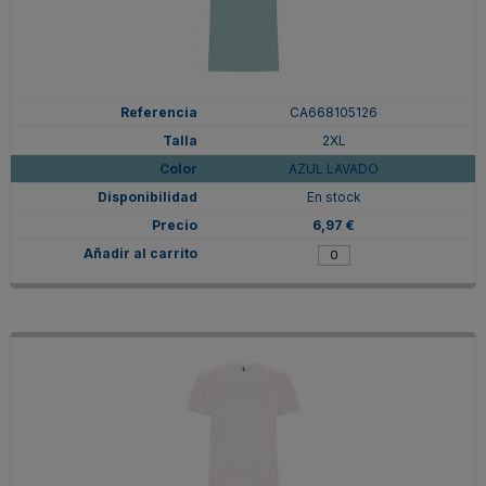
CA668105126
2XL
AZUL LAVADO
En stock
6,97 €