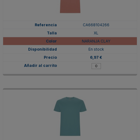
CA668104266
XL
NARANJA CLAY
En stock
6,97 €