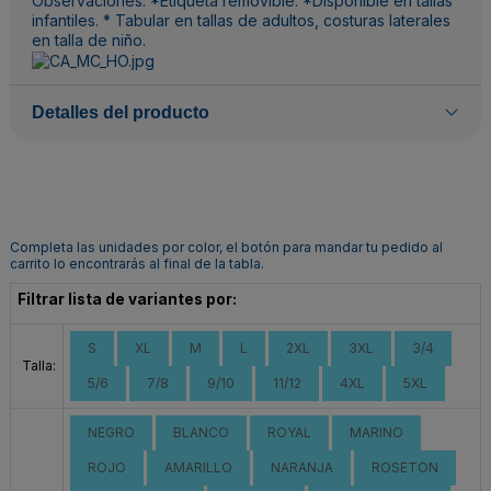
Observaciones: *Etiqueta removible. *Disponible en tallas
infantiles. * Tabular en tallas de adultos, costuras laterales
en talla de niño.
Detalles del producto
Completa las unidades por color, el botón para mandar tu pedido al
carrito lo encontrarás al final de la tabla.
Filtrar lista de variantes por:
S
XL
M
L
2XL
3XL
3/4
Talla:
5/6
7/8
9/10
11/12
4XL
5XL
NEGRO
BLANCO
ROYAL
MARINO
ROJO
AMARILLO
NARANJA
ROSETON