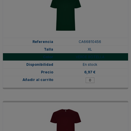
CA66810456
XL
VERDE BOTELLA
En stock
6,97 €