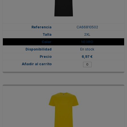
CA66810502
2XL
NEGRO
En stock
6,97 €