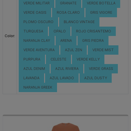
VERDE MILITAR
GRANATE
VERDE BOTELLA
VERDE OASIS
ROSA CLARO
GRIS VIGORE
PLOMO OSCURO
BLANCO VINTAGE
TURQUESA
OPALO
ROJO CRISANTEMO
Color:
NARANJA CLAY
ARENA
GRIS PIEDRA
VERDE AVENTURA
AZUL ZEN
VERDE MIST
PURPURA
CELESTE
VERDE KELLY
AZUL DENIM
AZUL RIVIERA
VERDE GRASS
LAVANDA
AZUL LAVADO
AZUL DUSTY
NARANJA GREEK