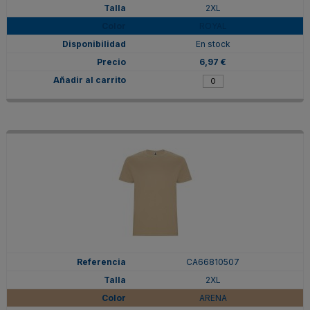
2XL
ROYAL
En stock
6,97 €
CA66810507
2XL
ARENA