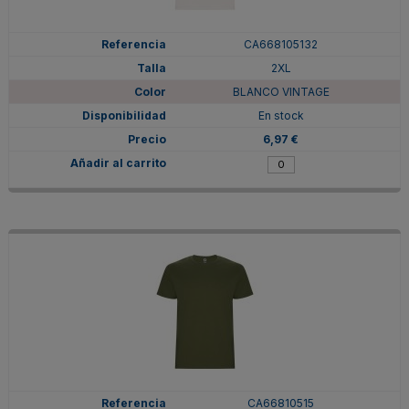
CA668105132
2XL
BLANCO VINTAGE
En stock
6,97 €
CA66810515