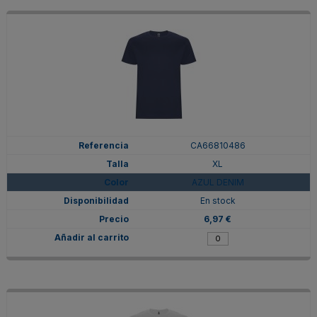
CA66810486
XL
AZUL DENIM
En stock
6,97 €