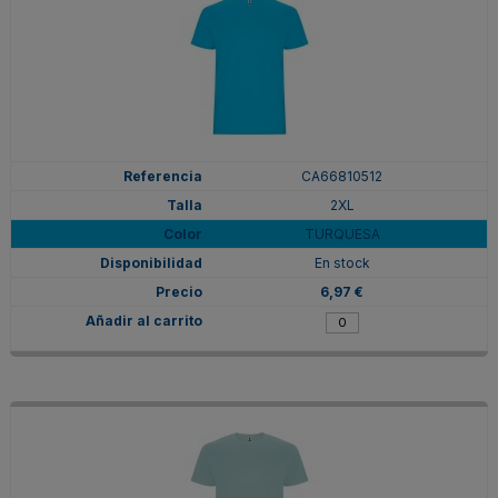
CA66810512
2XL
TURQUESA
En stock
6,97 €