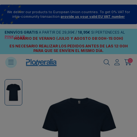
We deliver our products to European Union countries. To get 0% VAT for
intra-community transaction
provide us your valid EU VAT number
ENNVÍOS
GRATIS
A PARTIR DE
29,99€
/
18,95€
SI PERTENECES AL
PINK CLUB
HORARIO DE VERANO (JULIO Y AGOSTO 08:00H-15:00H)
ES NECESARIO REALIZAR LOS PEDIDOS ANTES DE LAS 12:00H
PARA QUE SE ENVÍEN
EL MISMO DÍA.
0