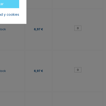
tar
dad y cookies
tock
6,97 €
tock
6,97 €