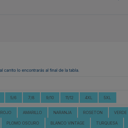
arrito lo encontrarás al final de la tabla.
5/6
7/8
9/10
11/12
4XL
5XL
ROJO
AMARILLO
NARANJA
ROSETON
VERDE 
PLOMO OSCURO
BLANCO VINTAGE
TURQUESA