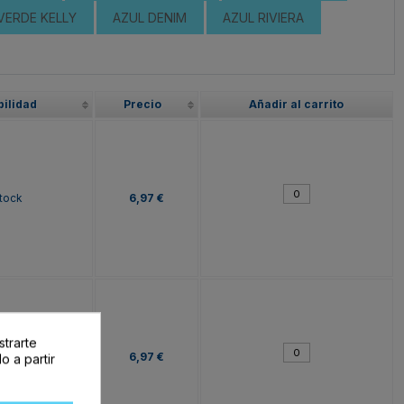
VERDE KELLY
AZUL DENIM
AZUL RIVIERA
bilidad
Precio
Añadir al carrito
tock
6,97 €
strarte
tock
6,97 €
o a partir