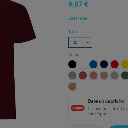
9,87 €
Leer más
Talla
Color
NEGRO
BLANCO
ROYAL
MARINO
ROJO
A
OPALO
ROJO CRISANTEMO
NARANJA CLAY
ARENA
GRIS P
V
NARANJA GREEK
Date un capricho
Tus compras de 60€ 
con Pepper.