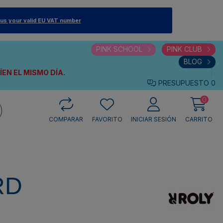
 us your valid EU VAT number
PINK SCHOOL
PINK CLUB
BLOG
VÍEN
EL MISMO DÍA.
PRESUPUESTO
0
0
COMPARAR
FAVORITO
INICIAR SESIÓN
CARRITO
RD