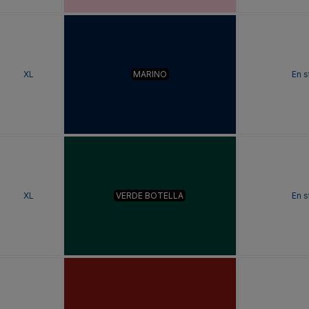
XL
MARINO
En s
XL
VERDE BOTELLA
En s