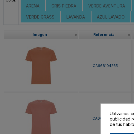
Color:
ARENA
GRIS PIEDRA
VERDE AVENTURA
VERDE GRASS
LAVANDA
AZUL LAVADO
Imagen
Referencia
CA668104265
Utilizamos c
CA668104266
publicidad r
de tus hábit