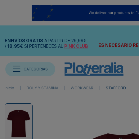
We deliver our products to E
ENNVÍOS
GRATIS
A PARTIR DE
29,99€
ES NECESARIO RE
/
18,95€
SI PERTENECES AL
PINK CLUB
CATEGORÍAS
Inicio
ROLY Y STAMINA
WORKWEAR
STAFFORD