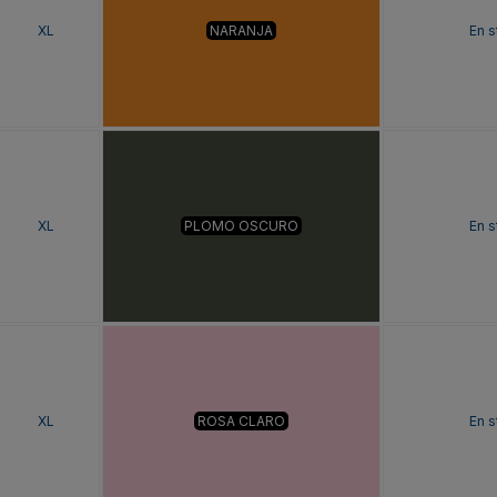
XL
NARANJA
En s
XL
PLOMO OSCURO
En s
XL
ROSA CLARO
En s