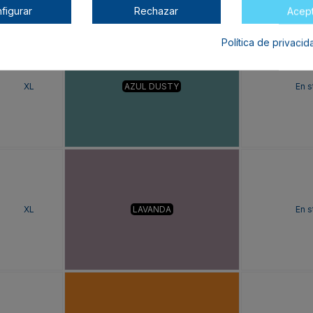
figurar
Rechazar
Acep
Política de privaci
XL
AZUL DUSTY
En s
XL
LAVANDA
En s