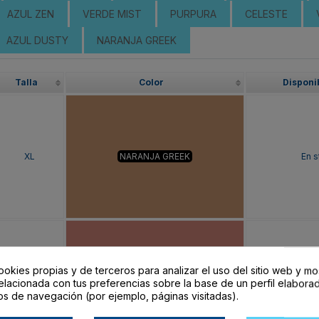
AZUL ZEN
VERDE MIST
PURPURA
CELESTE
AZUL DUSTY
NARANJA GREEK
Talla
Color
Disponi
XL
NARANJA GREEK
En s
ookies propias y de terceros para analizar el uso del sitio web y mo
XL
NARANJA CLAY
En s
elacionada con tus preferencias sobre la base de un perfil elaborad
os de navegación (por ejemplo, páginas visitadas).