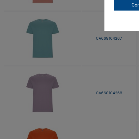
Con
CA668104267
CA668104268