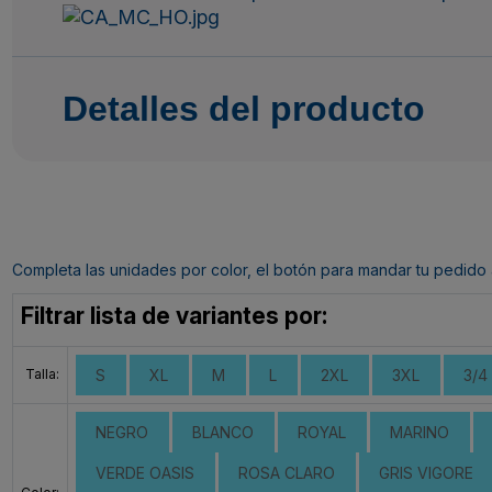
Detalles del producto
Completa las unidades por color, el botón para mandar tu pedido al c
Filtrar lista de variantes por:
Talla:
S
XL
M
L
2XL
3XL
3/4
NEGRO
BLANCO
ROYAL
MARINO
VERDE OASIS
ROSA CLARO
GRIS VIGORE