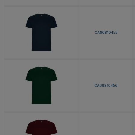
CA66810455
CA66810456