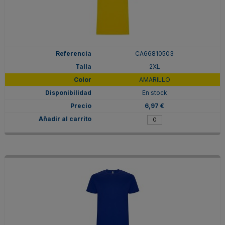
CA66810503
2XL
AMARILLO
En stock
6,97 €