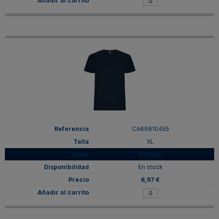
CA66810455
XL
MARINO
En stock
6,97 €