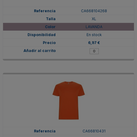
CA668104268
XL
LAVANDA
En stock
6,97 €
CA66810431