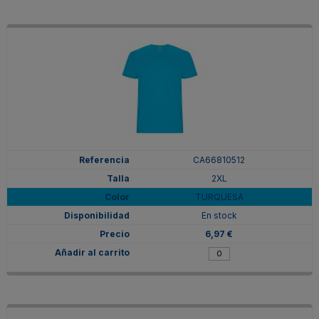
CA66810512
2XL
TURQUESA
En stock
6,97 €