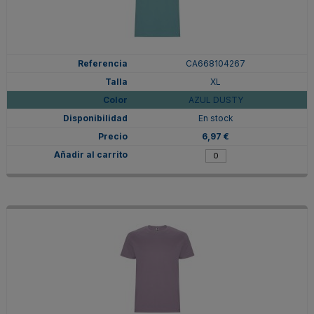
CA668104267
XL
AZUL DUSTY
En stock
6,97 €