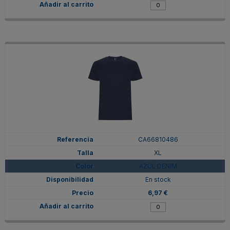
CA66810486
XL
AZUL DENIM
En stock
6,97 €