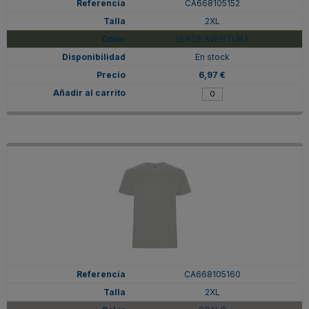
CA668105152
2XL
VERDE AVENTURA
En stock
6,97 €
CA668105160
2XL