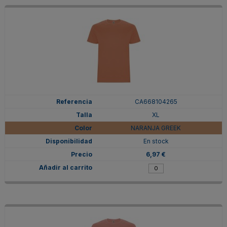
CA668104265
XL
NARANJA GREEK
En stock
6,97 €