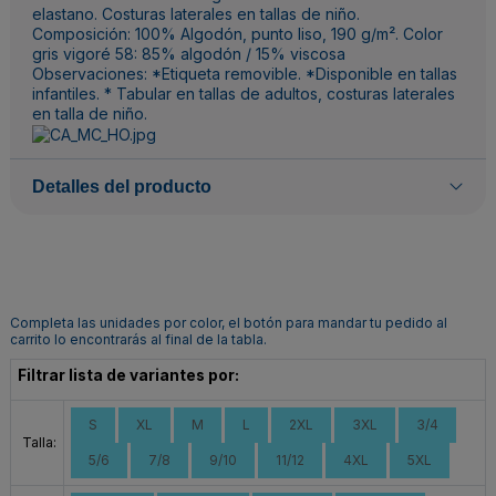
elastano. Costuras laterales en tallas de niño.
Composición: 100% Algodón, punto liso, 190 g/m². Color
gris vigoré 58: 85% algodón / 15% viscosa
Observaciones: *Etiqueta removible. *Disponible en tallas
infantiles. * Tabular en tallas de adultos, costuras laterales
en talla de niño.
Detalles del producto
Completa las unidades por color, el botón para mandar tu pedido al
carrito lo encontrarás al final de la tabla.
Filtrar lista de variantes por:
S
XL
M
L
2XL
3XL
3/4
Talla:
5/6
7/8
9/10
11/12
4XL
5XL