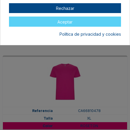
XL
Rechazar
PURPURA
En stock
Aceptar
6,97 €
Política de privacidad y cookies
CA66810478
XL
ROSETON