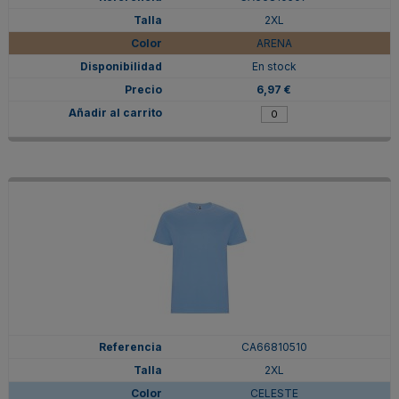
2XL
ARENA
En stock
6,97 €
CA66810510
2XL
CELESTE