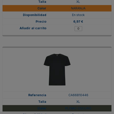
XL
NARANJA
En stock
6,97 €
CA66810446
XL
PLOMO OSCURO