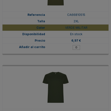
CA66810515
2XL
VERDE MILITAR
En stock
6,97 €