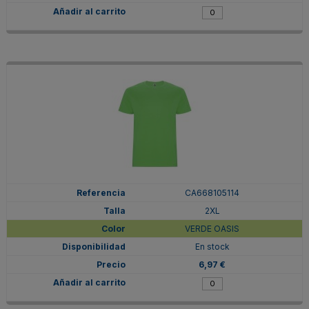
CA668105114
2XL
VERDE OASIS
En stock
6,97 €