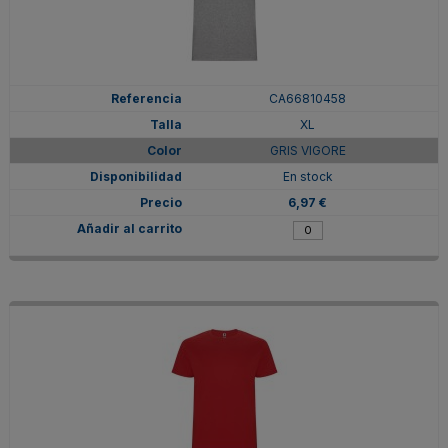
CA66810458
XL
GRIS VIGORE
En stock
6,97 €