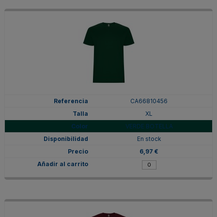
CA66810456
XL
VERDE BOTELLA
En stock
6,97 €