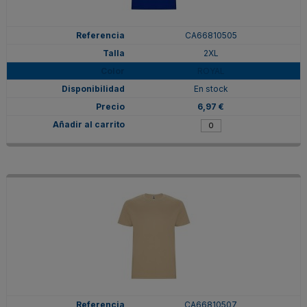
CA66810505
2XL
ROYAL
En stock
6,97 €
CA66810507