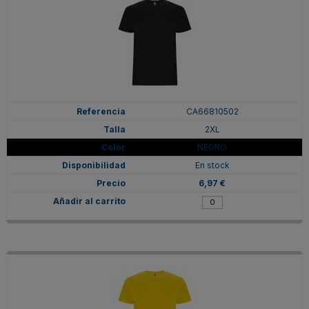
CA66810502
2XL
NEGRO
En stock
6,97 €