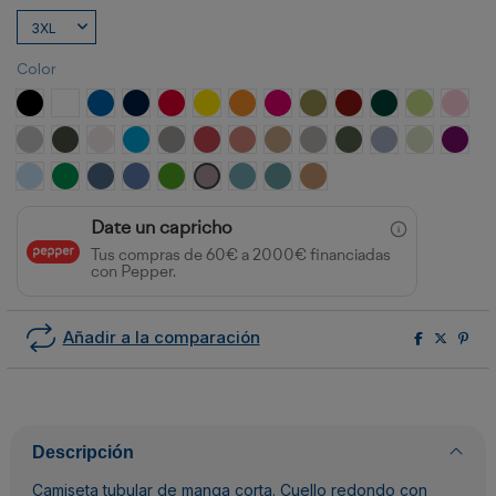
Color
NEGRO
BLANCO
ROYAL
MARINO
ROJO
AMARILLO
NARANJA
ROSETON
VERDE MILITAR
GRANATE
VERDE BOTELLA
VERDE OAS
ROSA
GRIS VIGORE
PLOMO OSCURO
BLANCO VINTAGE
TURQUESA
OPALO
ROJO CRISANTEMO
NARANJA CLAY
ARENA
GRIS PIEDRA
VERDE AVENTURA
AZUL ZEN
VERDE MIS
PURP
CELESTE
VERDE KELLY
AZUL DENIM
AZUL RIVIERA
VERDE GRASS
LAVANDA
AZUL LAVADO
AZUL DUSTY
NARANJA GREEK
Date un capricho
Tus compras de 60€ a 2000€ financiadas
con Pepper.
Añadir a la comparación
Descripción
Camiseta tubular de manga corta. Cuello redondo con