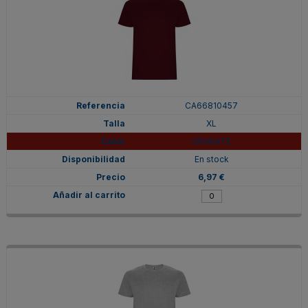
CA66810457
XL
GRANATE
En stock
6,97 €