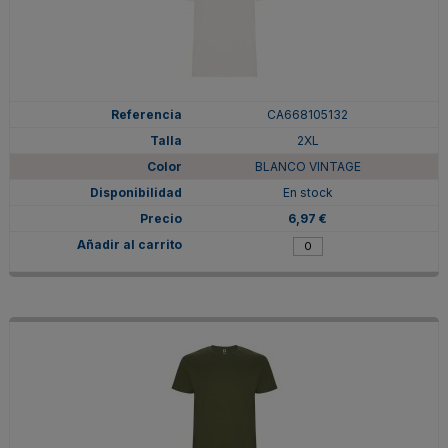
CA668105132
2XL
BLANCO VINTAGE
En stock
6,97 €