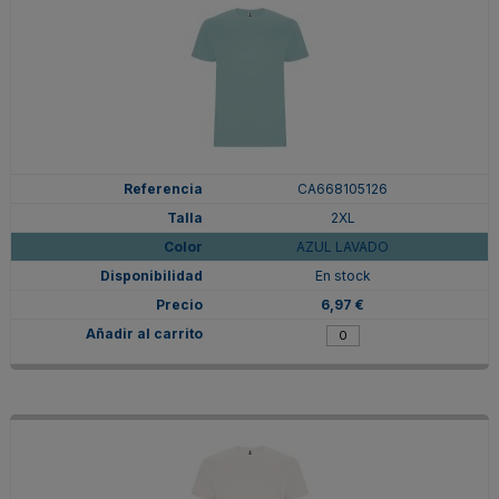
CA668105126
2XL
AZUL LAVADO
En stock
6,97 €