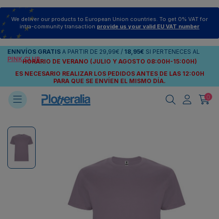
We deliver our products to European Union countries. To get 0% VAT for
intra-community transaction
provide us your valid EU VAT number
ENNVÍOS
GRATIS
A PARTIR DE
29,99€
/
18,95€
SI PERTENECES AL
PINK CLUB
HORARIO DE VERANO (JULIO Y AGOSTO 08:00H-15:00H)
ES NECESARIO REALIZAR LOS PEDIDOS ANTES DE LAS 12:00H
PARA QUE SE ENVÍEN
EL MISMO DÍA.
0