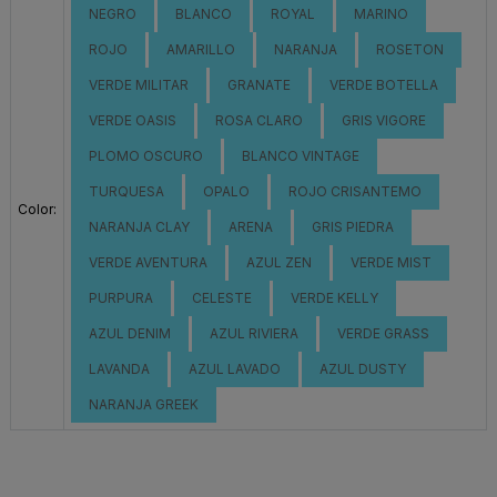
NEGRO
BLANCO
ROYAL
MARINO
ROJO
AMARILLO
NARANJA
ROSETON
VERDE MILITAR
GRANATE
VERDE BOTELLA
VERDE OASIS
ROSA CLARO
GRIS VIGORE
PLOMO OSCURO
BLANCO VINTAGE
TURQUESA
OPALO
ROJO CRISANTEMO
Color:
NARANJA CLAY
ARENA
GRIS PIEDRA
VERDE AVENTURA
AZUL ZEN
VERDE MIST
PURPURA
CELESTE
VERDE KELLY
AZUL DENIM
AZUL RIVIERA
VERDE GRASS
LAVANDA
AZUL LAVADO
AZUL DUSTY
NARANJA GREEK