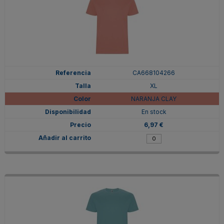
CA668104266
XL
NARANJA CLAY
En stock
6,97 €