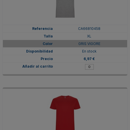
CA66810458
XL
GRIS VIGORE
En stock
6,97 €