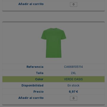
CA668105114
2XL
VERDE OASIS
En stock
6,97 €