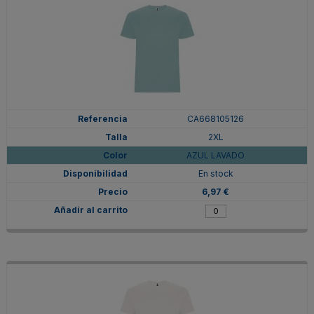
CA668105126
2XL
AZUL LAVADO
En stock
6,97 €