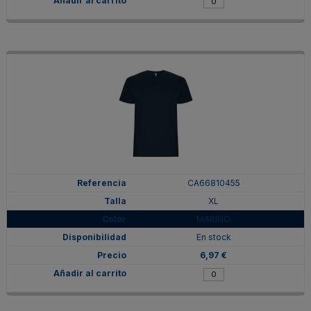
CA66810455
XL
MARINO
En stock
6,97 €