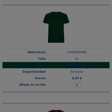
CA66810456
XL
VERDE BOTELLA
En stock
6,97 €