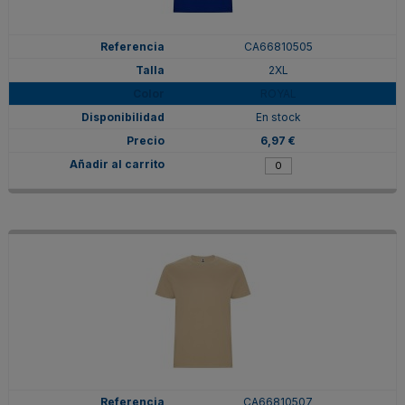
CA66810505
2XL
ROYAL
En stock
6,97 €
CA66810507