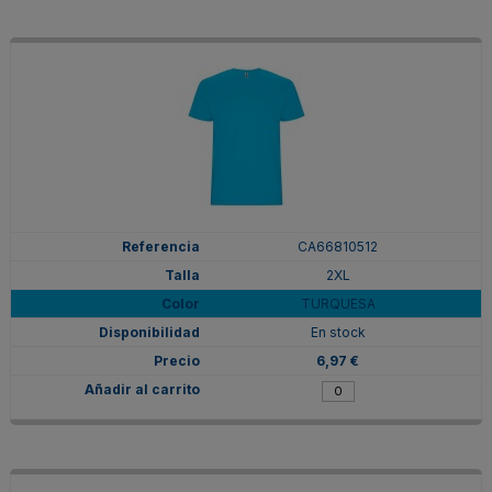
CA66810512
2XL
TURQUESA
En stock
6,97 €