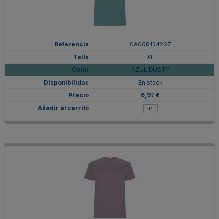
CA668104267
XL
AZUL DUSTY
En stock
6,97 €