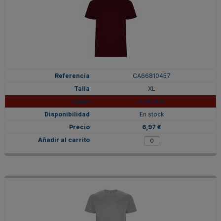
CA66810457
XL
GRANATE
En stock
6,97 €