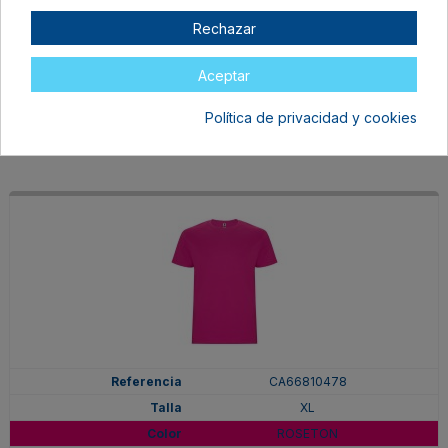
XL
Rechazar
PURPURA
En stock
Aceptar
6,97 €
Política de privacidad y cookies
CA66810478
XL
ROSETON