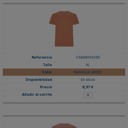
CA668104265
XL
NARANJA GREEK
En stock
6,97 €