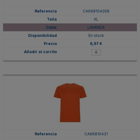
CA668104268
XL
LAVANDA
En stock
6,97 €
CA66810431