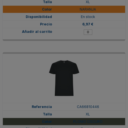
XL
NARANJA
En stock
6,97 €
CA66810446
XL
PLOMO OSCURO