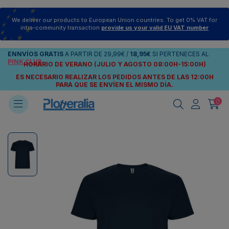
We deliver our products to European Union countries. To get 0% VAT for
intra-community transaction
provide us your valid EU VAT number
ENNVÍOS
GRATIS
A PARTIR DE
29,99€
/
18,95€
SI PERTENECES AL
PINK CLUB
HORARIO DE VERANO (JULIO Y AGOSTO 08:00H-15:00H)
ES NECESARIO REALIZAR LOS PEDIDOS ANTES DE LAS 12:00H
PARA QUE SE ENVÍEN
EL MISMO DÍA.
0