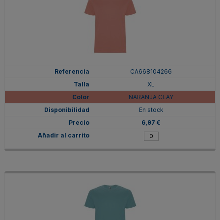
CA668104266
XL
NARANJA CLAY
En stock
6,97 €