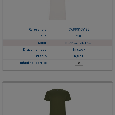
CA668105132
2XL
BLANCO VINTAGE
En stock
6,97 €