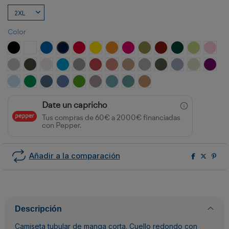
Color
NEGRO
BLANCO
ROYAL
MARINO
ROJO
AMARILLO
NARANJA
ROSETON
VERDE MILITAR
GRANATE
VERDE BOTELLA
VERDE OAS
ROSA
GRIS VIGORE
PLOMO OSCURO
BLANCO VINTAGE
TURQUESA
OPALO
ROJO CRISANTEMO
NARANJA CLAY
ARENA
GRIS PIEDRA
VERDE AVENTURA
AZUL ZEN
VERDE MIS
PURP
CELESTE
VERDE KELLY
AZUL DENIM
AZUL RIVIERA
VERDE GRASS
LAVANDA
AZUL LAVADO
AZUL DUSTY
NARANJA GREEK
Date un capricho
Tus compras de 60€ a 2000€ financiadas
con Pepper.
Añadir a la comparación
Descripción
Camiseta tubular de manga corta. Cuello redondo con