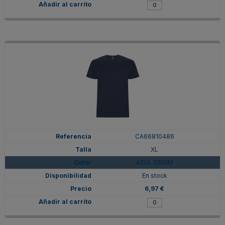
CA66810486
XL
AZUL DENIM
En stock
6,97 €