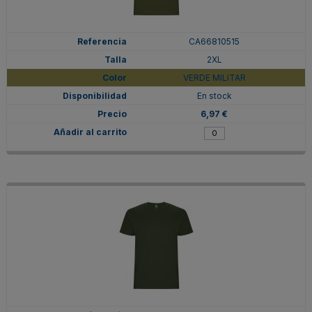
CA66810515
2XL
VERDE MILITAR
En stock
6,97 €