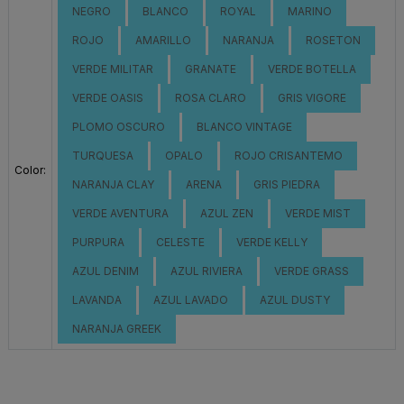
NEGRO
BLANCO
ROYAL
MARINO
ROJO
AMARILLO
NARANJA
ROSETON
VERDE MILITAR
GRANATE
VERDE BOTELLA
VERDE OASIS
ROSA CLARO
GRIS VIGORE
PLOMO OSCURO
BLANCO VINTAGE
TURQUESA
OPALO
ROJO CRISANTEMO
Color:
NARANJA CLAY
ARENA
GRIS PIEDRA
VERDE AVENTURA
AZUL ZEN
VERDE MIST
PURPURA
CELESTE
VERDE KELLY
AZUL DENIM
AZUL RIVIERA
VERDE GRASS
LAVANDA
AZUL LAVADO
AZUL DUSTY
NARANJA GREEK