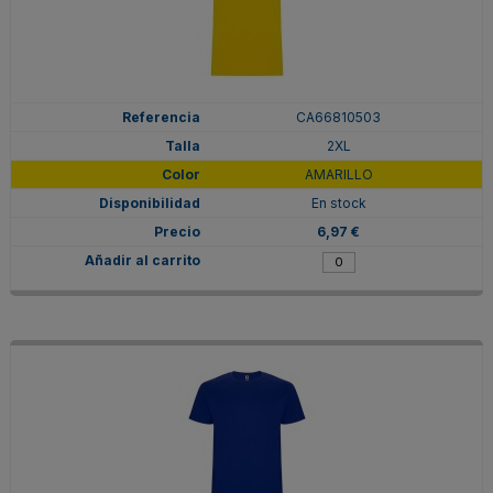
CA66810503
2XL
AMARILLO
En stock
6,97 €