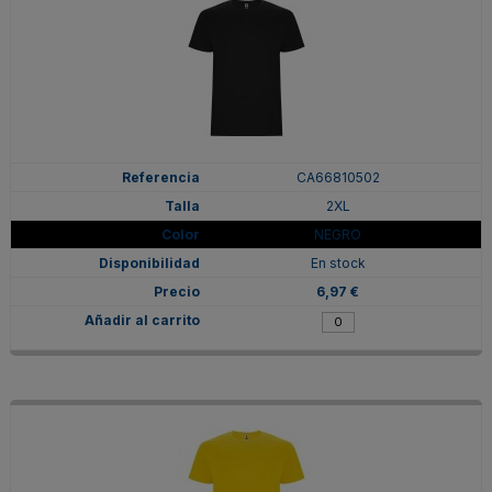
CA66810502
2XL
NEGRO
En stock
6,97 €