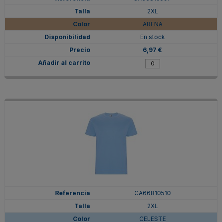
2XL
ARENA
En stock
6,97 €
CA66810510
2XL
CELESTE