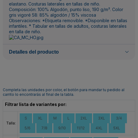
elastano. Costuras laterales en tallas de niño.
Composición: 100% Algodón, punto liso, 190 g/m². Color
gris vigoré 58: 85% algodón / 15% viscosa
Observaciones: *Etiqueta removible. *Disponible en tallas
infantiles. * Tabular en tallas de adultos, costuras laterales
en talla de niño.
Detalles del producto
Completa las unidades por color, el botón para mandar tu pedido al
carrito lo encontrarás al final de la tabla.
Filtrar lista de variantes por:
S
XL
M
L
2XL
3XL
3/4
Talla:
5/6
7/8
9/10
11/12
4XL
5XL