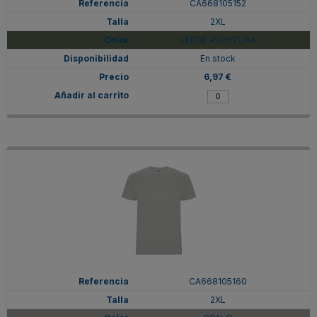
CA668105152
2XL
VERDE AVENTURA
En stock
6,97 €
CA668105160
2XL