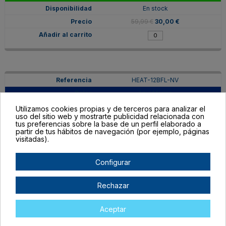
En stock
59,99 €
30,00 €
HEAT-12BFL-NV
Azul Marino
Agotado
Utilizamos cookies propias y de terceros para analizar el
uso del sitio web y mostrarte publicidad relacionada con
59,99 €
30,00 €
tus preferencias sobre la base de un perfil elaborado a
partir de tus hábitos de navegación (por ejemplo, páginas
visitadas).
Configurar
HEAT-12BFL-OC
Rechazar
Orquídea
En stock
Aceptar
59,99 €
30,00 €