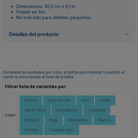
Dimensiones: 30,5 cm x 9,1 m.
Pelado en frío.
No indicado para detalles pequeños.
Detalles del producto
Completa las unidades por color, el botón para mandar tu pedido al
carrito lo encontrarás al final de la tabla.
Filtrar lista de variantes por:
Marrón
Rojo Oscuro
Azul
Verde
Verde Claro
Azul Marino
Orquídea
Color:
Morado
Rojo
Mandarina
Blanco
Naranja
Tostado claro