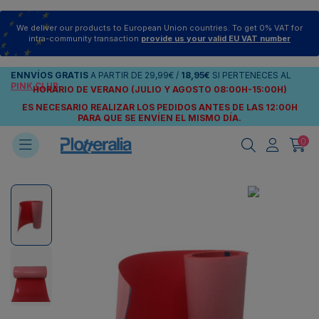
We deliver our products to European Union countries. To get 0% VAT for
intra-community transaction
provide us your valid EU VAT number
ENNVÍOS
GRATIS
A PARTIR DE
29,99€
/
18,95€
SI PERTENECES AL
PINK CLUB
HORARIO DE VERANO (JULIO Y AGOSTO 08:00H-15:00H)
ES NECESARIO REALIZAR LOS PEDIDOS ANTES DE LAS 12:00H
PARA QUE SE ENVÍEN
EL MISMO DÍA.
0