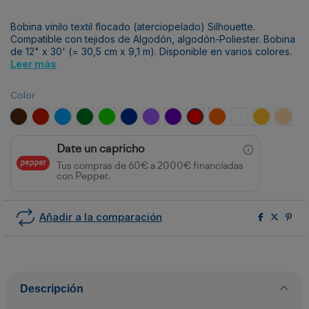
Bobina vinilo textil flocado (aterciopelado) Silhouette.
Compatible con tejidos de Algodón, algodón-Poliester. Bobina
de 12" x 30' (= 30,5 cm x 9,1 m). Disponible en varios colores.
Leer más
Color
Marrón
Rojo Oscuro
Azul
Verde
Verde Claro
Azul Marino
Orquídea
Morado
Rojo
Mandarina
Blanco
Naranja
Tostad
Date un capricho
Tus compras de 60€ a 2000€ financiadas
con Pepper.
Añadir a la comparación
Descripción