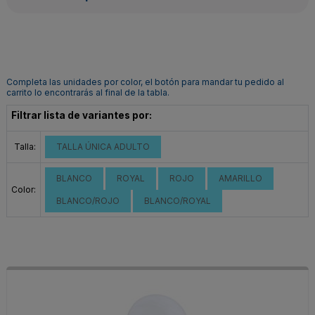
Completa las unidades por color, el botón para mandar tu pedido al
carrito lo encontrarás al final de la tabla.
Filtrar lista de variantes por:
Talla:
TALLA ÚNICA ADULTO
BLANCO
ROYAL
ROJO
AMARILLO
Color:
BLANCO/ROJO
BLANCO/ROYAL