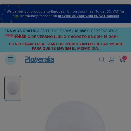
We deliver our products to European Union countries. To get 0% VAT for
intra-community transaction
provide us your valid EU VAT number
ENNVÍOS
GRATIS
A PARTIR DE
29,99€
/
18,95€
SI PERTENECES AL
PINK CLUB
HORARIO DE VERANO (JULIO Y AGOSTO 08:00H-15:00H)
ES NECESARIO REALIZAR LOS PEDIDOS ANTES DE LAS 12:00H
PARA QUE SE ENVÍEN
EL MISMO DÍA.
0