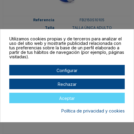
FB2150S10105
TALLA ÚNICA ADULTO
BLANCO/ROYAL
Utilizamos cookies propias y de terceros para analizar el
uso del sitio web y mostrarte publicidad relacionada con
En stock
tus preferencias sobre la base de un perfil elaborado a
0,88 €
partir de tus hábitos de navegación (por ejemplo, páginas
visitadas).
Configurar
Rechazar
Aceptar
Política de privacidad y cookies