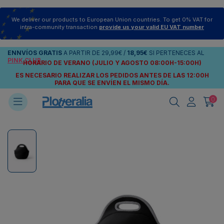
We deliver our products to European Union countries. To get 0% VAT for
intra-community transaction
provide us your valid EU VAT number
ENNVÍOS
GRATIS
A PARTIR DE
29,99€
/
18,95€
SI PERTENECES AL
PINK CLUB
HORARIO DE VERANO (JULIO Y AGOSTO 08:00H-15:00H)
ES NECESARIO REALIZAR LOS PEDIDOS ANTES DE LAS 12:00H
PARA QUE SE ENVÍEN
EL MISMO DÍA.
0