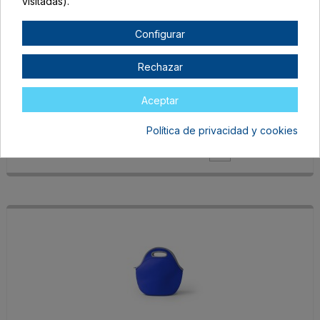
visitadas).
Configurar
FI1353S103
Rechazar
TALLA ÚNICA ADULTO
AMARILLO
Aceptar
Agotado
Política de privacidad y cookies
4,79 €