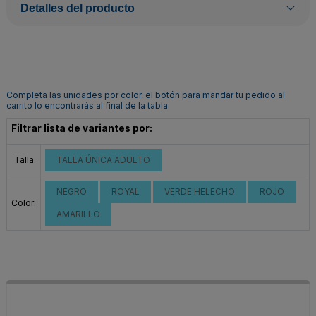
Detalles del producto
Completa las unidades por color, el botón para mandar tu pedido al
carrito lo encontrarás al final de la tabla.
Filtrar lista de variantes por:
Talla:
TALLA ÚNICA ADULTO
NEGRO
ROYAL
VERDE HELECHO
ROJO
Color:
AMARILLO