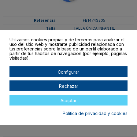
FB1474S205
TALLA ÚNICA INFANTIL
ROYAL
Utilizamos cookies propias y de terceros para analizar el
uso del sitio web y mostrarte publicidad relacionada con
En stock
tus preferencias sobre la base de un perfil elaborado a
1,04 €
partir de tus hábitos de navegación (por ejemplo, páginas
visitadas).
Configurar
Rechazar
Aceptar
Política de privacidad y cookies