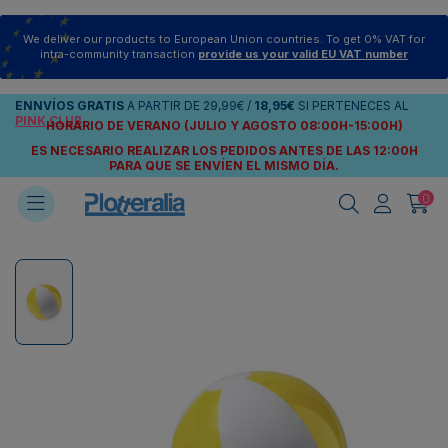
We deliver our products to European Union countries. To get 0% VAT for
intra-community transaction
provide us your valid EU VAT number
ENNVÍOS
GRATIS
A PARTIR DE
29,99€
/
18,95€
SI PERTENECES AL
PINK CLUB
HORARIO DE VERANO (JULIO Y AGOSTO 08:00H-15:00H)
ES NECESARIO REALIZAR LOS PEDIDOS ANTES DE LAS 12:00H
PARA QUE SE ENVÍEN
EL MISMO DÍA.
0