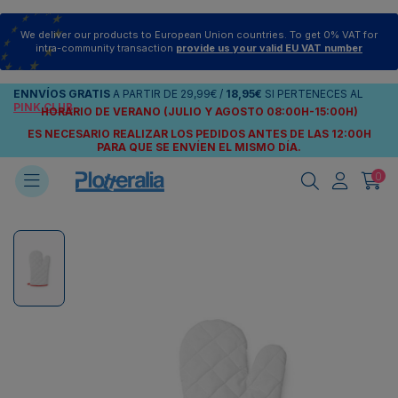
We deliver our products to European Union countries. To get 0% VAT for
intra-community transaction
provide us your valid EU VAT number
ENNVÍOS
GRATIS
A PARTIR DE
29,99€
/
18,95€
SI PERTENECES AL
PINK CLUB
HORARIO DE VERANO (JULIO Y AGOSTO 08:00H-15:00H)
ES NECESARIO REALIZAR LOS PEDIDOS ANTES DE LAS 12:00H
PARA QUE SE ENVÍEN
EL MISMO DÍA.
0