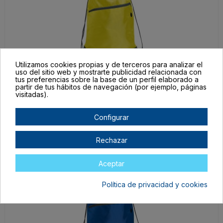
Utilizamos cookies propias y de terceros para analizar el
BO71529003
uso del sitio web y mostrarte publicidad relacionada con
tus preferencias sobre la base de un perfil elaborado a
Amarillo
partir de tus hábitos de navegación (por ejemplo, páginas
visitadas).
UNICA
En stock
Configurar
1,27 €
Rechazar
Aceptar
Política de privacidad y cookies