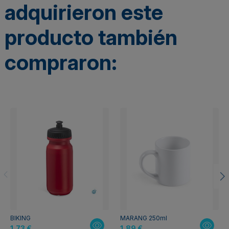
adquirieron este
producto también
compraron:
BIKING
MARANG 250ml
1,73 €
1,89 €