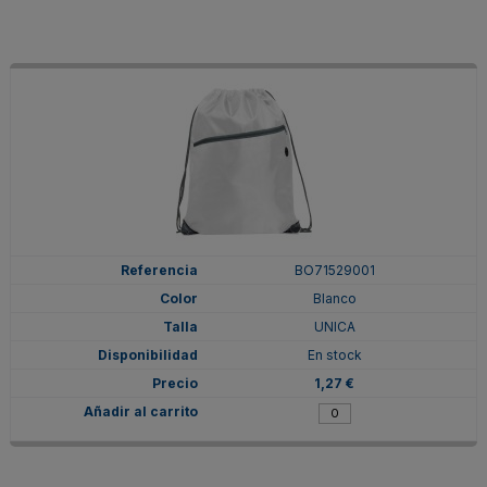
BO71529001
Blanco
UNICA
En stock
1,27 €