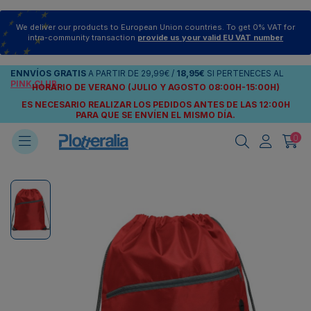
We deliver our products to European Union countries. To get 0% VAT for
intra-community transaction
provide us your valid EU VAT number
ENNVÍOS
GRATIS
A PARTIR DE
29,99€
/
18,95€
SI PERTENECES AL
PINK CLUB
HORARIO DE VERANO (JULIO Y AGOSTO 08:00H-15:00H)
ES NECESARIO REALIZAR LOS PEDIDOS ANTES DE LAS 12:00H
PARA QUE SE ENVÍEN
EL MISMO DÍA.
0