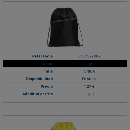
BO71529002
Negro
UNICA
En stock
1,27 €