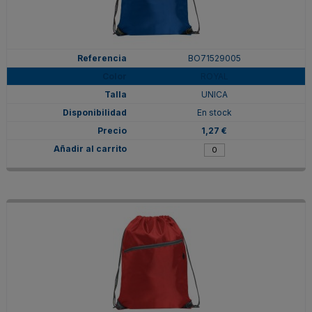
BO71529005
ROYAL
UNICA
En stock
1,27 €