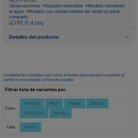
34,5 x 45 cm.
Observaciones: *Etiqueta removible. *Modelo resistente
al agua. *Modelo con unidad mínima de venta un pack
completo.
Detalles del producto
Completa las unidades por color, el botón para mandar tu pedido al
carrito lo encontrarás al final de la tabla.
Filtrar lista de variantes por:
Amarillo
Rojo
Negro
Blanco
Color:
ROSETON
ROYAL
Talla:
UNICA