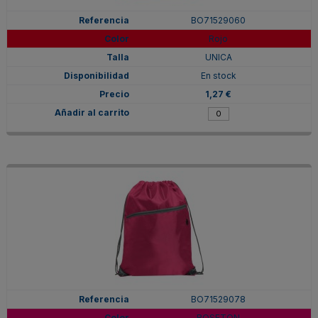
BO71529060
Rojo
UNICA
En stock
1,27 €
BO71529078
ROSETON