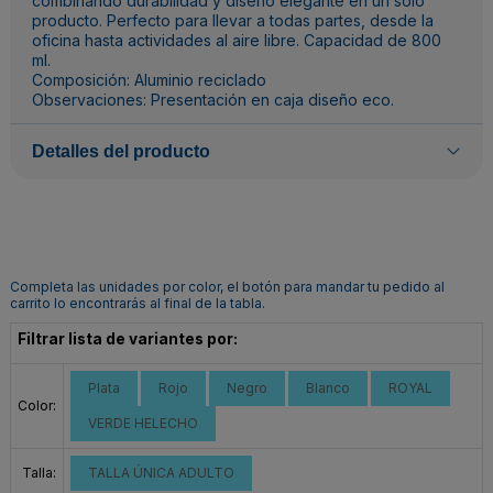
combinando durabilidad y diseño elegante en un solo
producto. Perfecto para llevar a todas partes, desde la
oficina hasta actividades al aire libre. Capacidad de 800
ml.
Composición: Aluminio reciclado
Observaciones: Presentación en caja diseño eco.
Detalles del producto
Completa las unidades por color, el botón para mandar tu pedido al
carrito lo encontrarás al final de la tabla.
Filtrar lista de variantes por:
Plata
Rojo
Negro
Blanco
ROYAL
Color:
VERDE HELECHO
Talla:
TALLA ÚNICA ADULTO