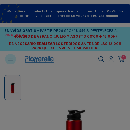
We deliver our products to European Union countries. To get 0% VAT for
intra-community transaction
provide us your valid EU VAT number
ENNVÍOS
GRATIS
A PARTIR DE
29,99€
/
18,95€
SI PERTENECES AL
PINK CLUB
HORARIO DE VERANO (JULIO Y AGOSTO 08:00H-15:00H)
ES NECESARIO REALIZAR LOS PEDIDOS ANTES DE LAS 12:00H
PARA QUE SE ENVÍEN
EL MISMO DÍA.
0