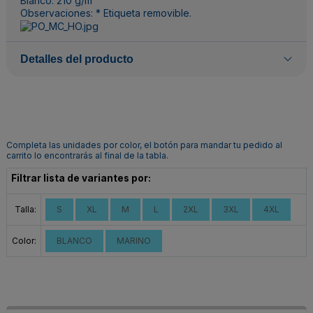
Blanco: 210 g/m²
Observaciones: * Etiqueta removible.
Detalles del producto
Completa las unidades por color, el botón para mandar tu pedido al
carrito lo encontrarás al final de la tabla.
Filtrar lista de variantes por:
Talla:
S
XL
M
L
2XL
3XL
4XL
Color:
BLANCO
MARINO