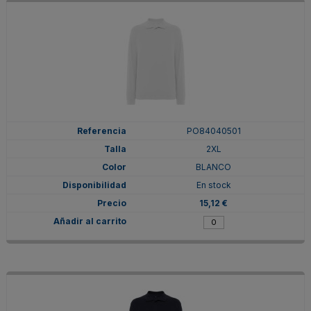
PO84040501
2XL
BLANCO
En stock
15,12 €