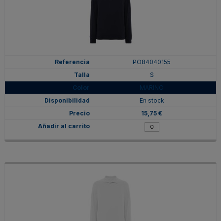
PO84040155
S
MARINO
En stock
15,75 €