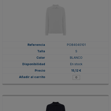
PO84040101
S
BLANCO
En stock
15,12 €