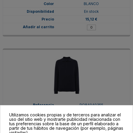
BLANCO
En stock
15,12 €
PO84040355
L
Utilizamos cookies propias y de terceros para analizar el
uso del sitio web y mostrarte publicidad relacionada con
MARINO
tus preferencias sobre la base de un perfil elaborado a
partir de tus hábitos de navegación (por ejemplo, páginas
En stock
visitadas).