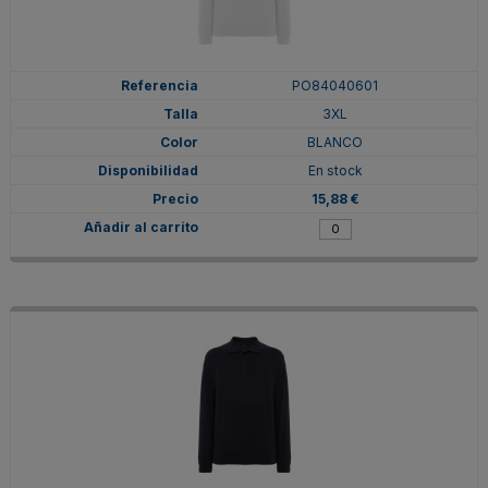
PO84040601
3XL
BLANCO
En stock
15,88 €