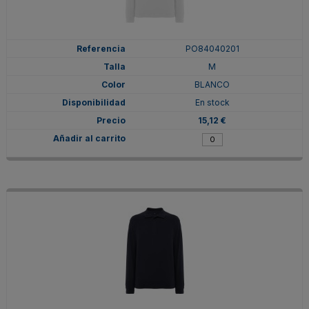
PO84040201
M
BLANCO
En stock
15,12 €