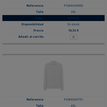
PO84040655
3XL
MARINO
En stock
16,52 €
PO84040701
4XL