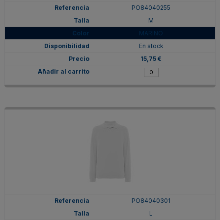
PO84040255
M
MARINO
En stock
15,75 €
PO84040301
L