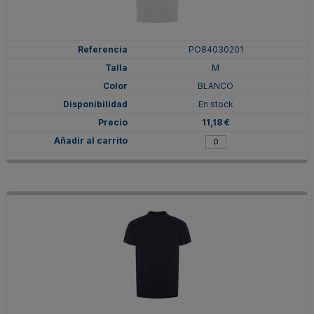
PO84030201
M
BLANCO
En stock
11,18 €