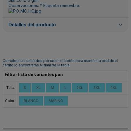
Blanco: 210 g/m²
Observaciones: * Etiqueta removible.
Detalles del producto
Completa las unidades por color, el botón para mandar tu pedido al
carrito lo encontrarás al final de la tabla.
Filtrar lista de variantes por:
Talla:
S
XL
M
L
2XL
3XL
4XL
Color:
BLANCO
MARINO