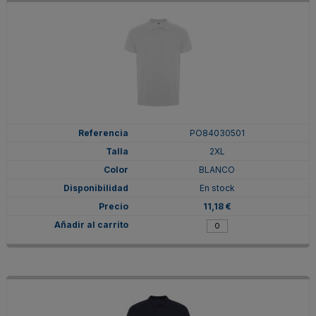
PO84030501
2XL
BLANCO
En stock
11,18 €