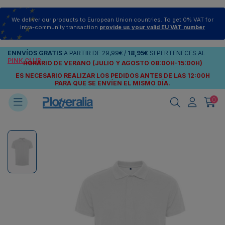
We deliver our products to European Union countries. To get 0% VAT for
intra-community transaction
provide us your valid EU VAT number
ENNVÍOS
GRATIS
A PARTIR DE
29,99€
/
18,95€
SI PERTENECES AL
PINK CLUB
HORARIO DE VERANO (JULIO Y AGOSTO 08:00H-15:00H)
ES NECESARIO REALIZAR LOS PEDIDOS ANTES DE LAS 12:00H
PARA QUE SE ENVÍEN
EL MISMO DÍA.
0