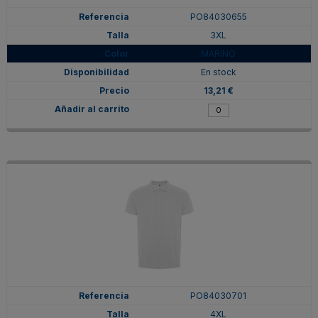
PO84030655
3XL
MARINO
En stock
13,21 €
PO84030701
4XL