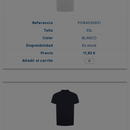
PO84030601
3XL
BLANCO
En stock
11,82 €