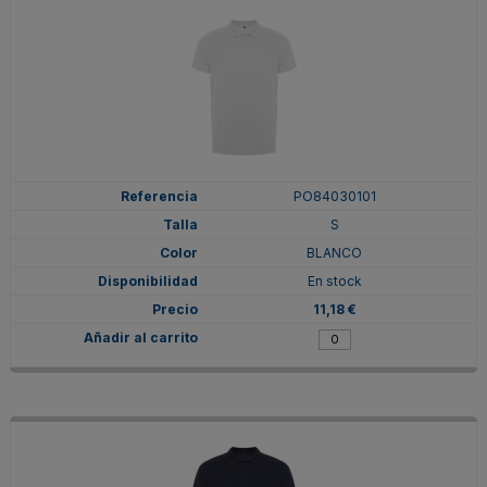
PO84030101
S
BLANCO
En stock
11,18 €