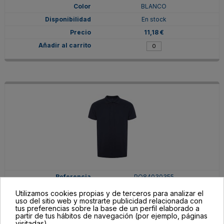
BLANCO
En stock
11,18 €
PO84030355
L
Utilizamos cookies propias y de terceros para analizar el
uso del sitio web y mostrarte publicidad relacionada con
MARINO
tus preferencias sobre la base de un perfil elaborado a
partir de tus hábitos de navegación (por ejemplo, páginas
En stock
visitadas).