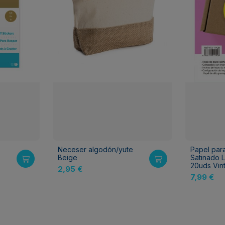
Neceser algodón/yute
Papel par
Beige
Satinado L
20uds Vin
2,95 €
7,99 €