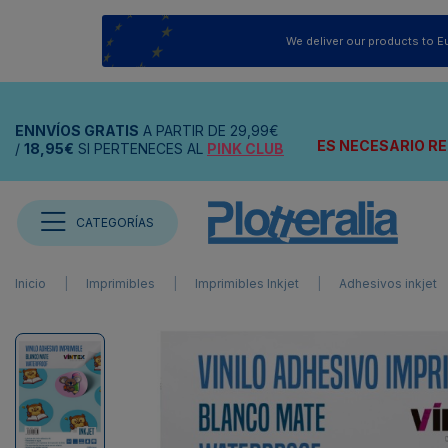
We deliver our products to E
ENNVÍOS
GRATIS
A PARTIR DE
29,99€
ES NECESARIO RE
/
18,95€
SI PERTENECES AL
PINK CLUB
CATEGORÍAS
Inicio
Imprimibles
Imprimibles Inkjet
Adhesivos inkjet