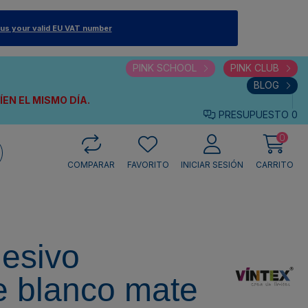
 us your valid EU VAT number
PINK SCHOOL
PINK CLUB
BLOG
VÍEN
EL MISMO DÍA.
PRESUPUESTO
0
0
COMPARAR
FAVORITO
INICIAR SESIÓN
CARRITO
hesivo
e blanco mate