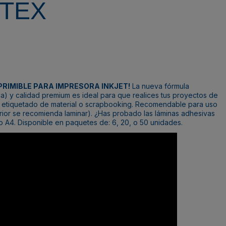
NTEX
PRIMIBLE PARA IMPRESORA INKJET!
La nueva fórmula
) y calidad premium es ideal para que realices tus proyectos de
, etiquetado de material o scrapbooking. Recomendable para uso
terior se recomienda laminar). ¿Has probado las
láminas adhesivas
 A4. Disponible en paquetes de: 6, 20, o 50 unidades.