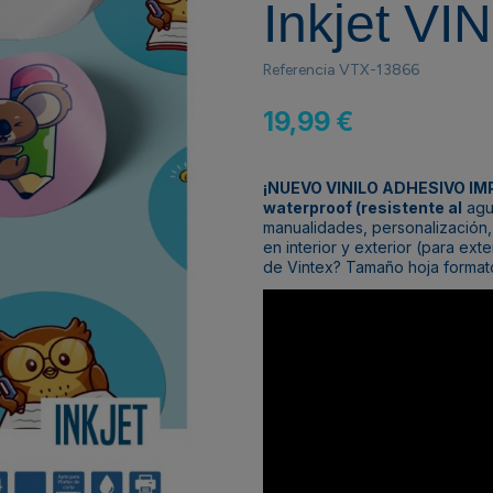
Inkjet VI
Referencia
VTX-13866
19,99 €
¡NUEVO VINILO ADHESIVO IM
waterproof (resistente al
agua
manualidades, personalización
en interior y exterior (para ex
de Vintex? Tamaño hoja formato