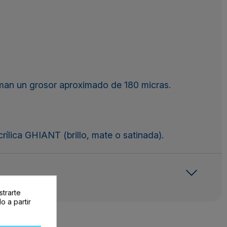
 suman un grosor aproximado de 180 micras.
rílica GHIANT (brillo, mate o satinada).
strarte
o a partir