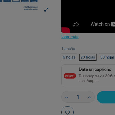
Leer más
Tamaño
6 hojas
20 hojas
50 hojas
Date un capricho
Tus compras de 60€ 
con Pepper.