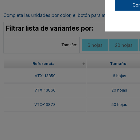
Con
Completa las unidades por color, el botón para mandar tu pedido al c
Filtrar lista de variantes por:
Tamaño:
6 hojas
20 hojas
Referencia
Tamaño
VTX-13859
6 hojas
VTX-13866
20 hojas
VTX-13873
50 hojas