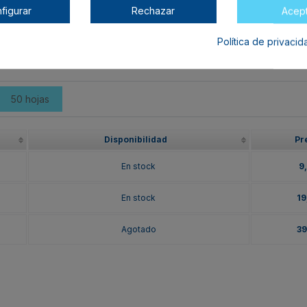
figurar
Rechazar
Acep
arrito lo encontrarás al final de la tabla.
Política de privaci
50 hojas
Disponibilidad
Pr
En stock
9
En stock
19
Agotado
39