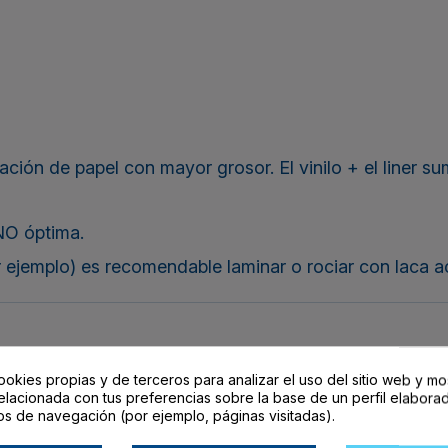
uración de papel con mayor grosor. El vinilo + el liner
NO óptima.
or ejemplo) es recomendable
laminar
o rociar con laca ac
ookies propias y de terceros para analizar el uso del sitio web y mo
elacionada con tus preferencias sobre la base de un perfil elaborad
os de navegación (por ejemplo, páginas visitadas).