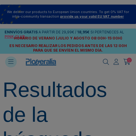
We deliver our products to European Union countries. To get 0% VAT for
intra-community transaction
provide us your valid EU VAT number
ENNVÍOS
GRATIS
A PARTIR DE
29,99€
/
18,95€
SI PERTENECES AL
PINK CLUB
HORARIO DE VERANO (JULIO Y AGOSTO 08:00H-15:00H)
ES NECESARIO REALIZAR LOS PEDIDOS ANTES DE LAS 12:00H
PARA QUE SE ENVÍEN
EL MISMO DÍA.
0
Resultados
de la