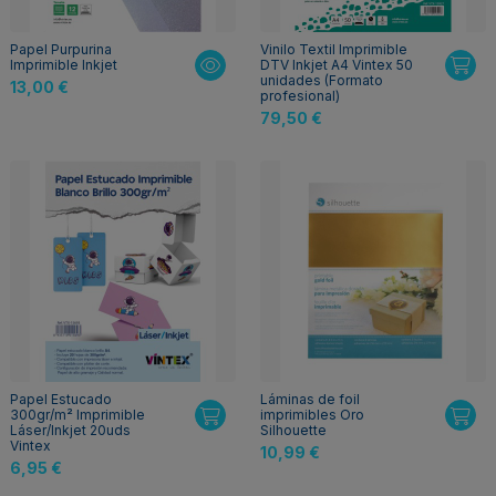
Papel Purpurina
Vinilo Textil Imprimible
Imprimible Inkjet
DTV Inkjet A4 Vintex 50
unidades (Formato
13,00 €
profesional)
79,50 €
Papel Estucado
Láminas de foil
300gr/m² Imprimible
imprimibles Oro
Láser/Inkjet 20uds
Silhouette
Vintex
10,99 €
6,95 €