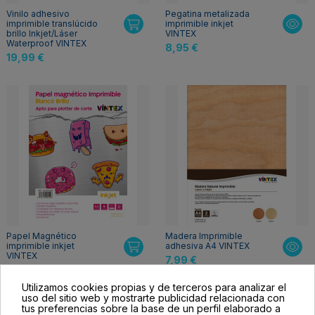
Vinilo adhesivo
Pegatina metalizada
imprimible translúcido
imprimible inkjet
brillo Inkjet/Láser
VINTEX
Waterproof VINTEX
8,95 €
19,99 €
Papel Magnético
Madera Imprimible
imprimible inkjet
adhesiva A4 VINTEX
VINTEX
7,99 €
8,95 €
Utilizamos cookies propias y de terceros para analizar el
uso del sitio web y mostrarte publicidad relacionada con
tus preferencias sobre la base de un perfil elaborado a