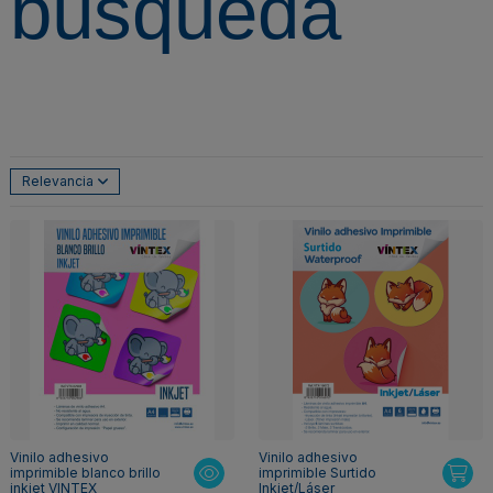
búsqueda
Relevancia
Vinilo adhesivo
Vinilo adhesivo
imprimible blanco brillo
imprimible Surtido
inkjet VINTEX
Inkjet/Láser