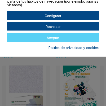
partir de tus hábitos de navegación (por ejemplo, páginas
visitadas).
Configurar
Rechazar
Aceptar
Cartulina Adhesiva
Papel Imprimible
Política de privacidad y cookies
Imprimible Inkjet y
transparente adhesivo
Láser Silhouette
Silhouette
7,99 €
7,99 €