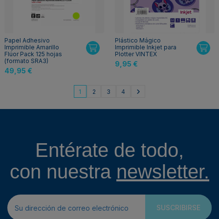
Papel Adhesivo
Plástico Mágico
Imprimible Amarillo
Imprimible Inkjet para
Flúor Pack 125 hojas
Plotter VINTEX
(formato SRA3)
9,95 €
49,95 €
1
2
3
4
Entérate de todo,
con nuestra
newsletter.
SUSCRIBIRSE