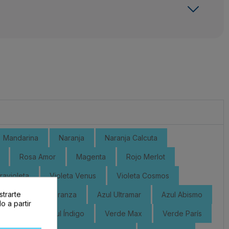
Mandarina
Naranja
Naranja Calcuta
Rosa Amor
Magenta
Rojo Merlot
travioleta
Violeta Venus
Violeta Cosmos
strarte
ño
Azul Esperanza
Azul Ultramar
Azul Abismo
o a partir
 Planeta
Azul Índigo
Verde Max
Verde París