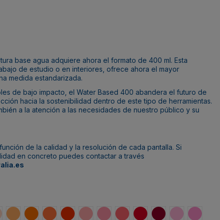
ntura base agua adquiere ahora el formato de 400 ml. Esta
rabajo de estudio o en interiores, ofrece ahora el mayor
na medida estandarizada.
soles de bajo impacto, el Water Based 400 abandera el futuro de
ección hacia la sostenibilidad dentro de este tipo de herramientas.
ién a la atención a las necesidades de nuestro público y su
unción de la calidad y la resolución de cada pantalla. Si
alidad en concreto puedes contactar a través
alia.es
có
 Kruger
aranja Dalai
Mandarina
Naranja
Naranja Calcuta
Naranja Oriente
Rojo Medusa
Rojo Buda
Rojo Claro
Rojo Madrid
Rojo Burdeos
Rosa Vicio
Rosa A