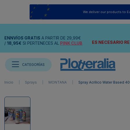
We deliver our products to E
ENNVÍOS
GRATIS
A PARTIR DE
29,99€
ES NECESARIO RE
/
18,95€
SI PERTENECES AL
PINK CLUB
CATEGORÍAS
Inicio
Sprays
MONTANA
Spray Acrílico Water Based 4