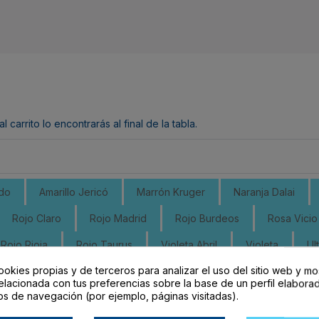
arrito lo encontrarás al final de la tabla.
ado
Amarillo Jericó
Marrón Kruger
Naranja Dalai
Rojo Claro
Rojo Madrid
Rojo Burdeos
Rosa Vicio
Rojo Rioja
Rojo Taurus
Violeta Abril
Violeta
Ul
ookies propias y de terceros para analizar el uso del sitio web y mo
ul Eléctrico
Azul Tornado
Azul Katmandú
Azul Sue
elacionada con tus preferencias sobre la base de un perfil elaborad
os de navegación (por ejemplo, páginas visitadas).
zul Lesbos
Azul Hawaii
Azul Fiji
Azul Reef
Azul