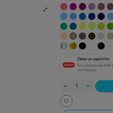
Magenta
Rojo Merlot
Rojo Vino
Violeta Bruja
Violeta
R
Azul Katmandú
Azul Sueño
Azul Esperanza
Azul Ultrama
Azul A
A
Verde Quirúrgico
Verde Perséfone
Verde Veneno
Verde Mojito
Verde 
V
Marrón Anubis
Marrón Kraft
Marrón Volcán
Marrón Sec
Gris El
G
Plata Joya
Oro Marco
Negro Sombra Spe
Blanco Aire 
Negro
B
Date un capricho
Tus compras de 60€ 
con Pepper.