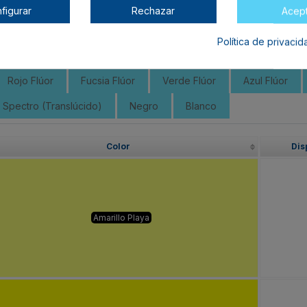
one
Verde Veneno
Verde Mojito
Verde Eva
Ve
figurar
Rechazar
Acep
Verde Peyote
Verde Bonsai
Verde Comarca
Ve
Política de privaci
Marrón Secuoya
Gris Elefante
Gris Koala
Gris 
Rojo Flúor
Fucsia Flúor
Verde Flúor
Azul Flúor
 Spectro (Translúcido)
Negro
Blanco
Color
Dis
Amarillo Playa