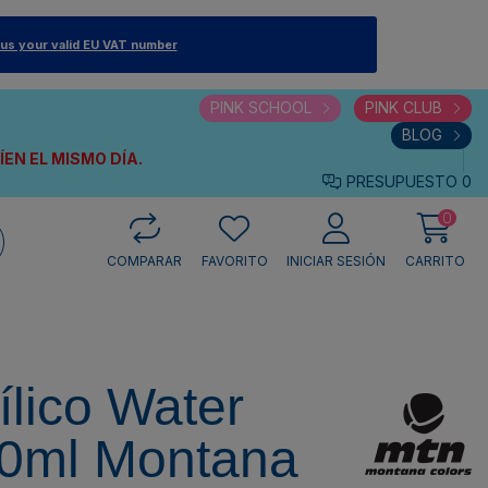
 us your valid EU VAT number
PINK SCHOOL
PINK CLUB
BLOG
VÍEN
EL MISMO DÍA.
PRESUPUESTO
0
0
COMPARAR
FAVORITO
INICIAR SESIÓN
CARRITO
ílico Water
0ml Montana