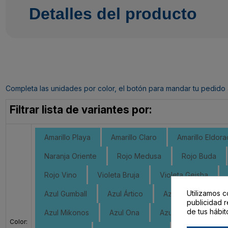
Detalles del producto
Completa las unidades por color, el botón para mandar tu pedido al c
Filtrar lista de variantes por:
Amarillo Playa
Amarillo Claro
Amarillo Eldor
Naranja Oriente
Rojo Medusa
Rojo Buda
Rojo Vino
Violeta Bruja
Violeta Geisha
Utilizamos c
Azul Gumball
Azul Ártico
Azul Avatar
Az
publicidad r
de tus hábit
Azul Mikonos
Azul Ona
Azul 123 Klan
A
Color: