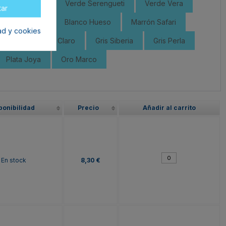
rde Guernica
Verde Serengueti
Verde Vera
tar
rde Nebraska
Blanco Hueso
Marrón Safari
dad y cookies
Pinocho
Gris Claro
Gris Siberia
Gris Perla
Plata Joya
Oro Marco
ponibilidad
Precio
Añadir al carrito
En stock
8,30 €