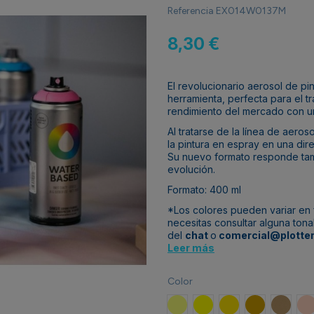
Referencia
EX014W0137M
8,30 €
El revolucionario aerosol de pi
herramienta, perfecta para el t
rendimiento del mercado con u
Al tratarse de la línea de aero
la pintura en espray en una dir
Su nuevo formato responde tamb
evolución.
Formato: 400 ml
*Los colores pueden variar en f
necesitas consultar alguna ton
del
chat
o
comercial@plotter
Leer más
Color
Amarillo Playa
Amarillo Claro
Amarillo Eldorado
Amarillo Jeri
Marrón
N