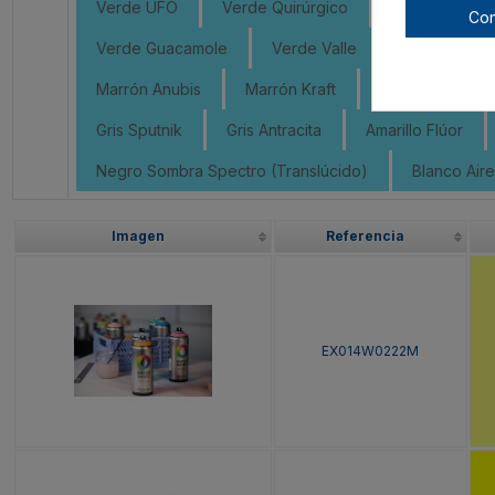
Verde UFO
Verde Quirúrgico
Verde Perséf
Con
Verde Guacamole
Verde Valle
Verde Era
Marrón Anubis
Marrón Kraft
Marrón Volcán
Gris Sputnik
Gris Antracita
Amarillo Flúor
Negro Sombra Spectro (Translúcido)
Blanco Aire
Imagen
Referencia
EX014W0222M