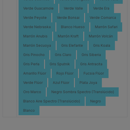
Verde Guacamole
Verde Valle
Verde Era
Verde Peyote
Verde Bonsai
Verde Comarca
Verde Nebraska
Blanco Hueso
Marrón Safari
Marrón Anubis
Marrón Kraft
Marrón Volcán
Marrón Secuoya
Gris Elefante
Gris Koala
Gris Pinocho
Gris Claro
Gris Siberia
Gris Perla
Gris Sputnik
Gris Antracita
Amarillo Flúor
Rojo Flúor
Fucsia Flúor
Verde Flúor
Azul Flúor
Plata Joya
Oro Marco
Negro Sombra Spectro (Translúcido)
Blanco Aire Spectro (Translúcido)
Negro
Blanco