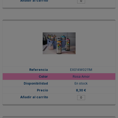
EX014W0211M
Rosa Amor
En stock
8,30 €