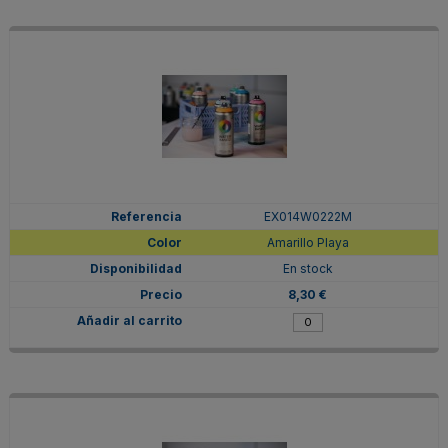
EX014W0222M
Amarillo Playa
En stock
8,30 €