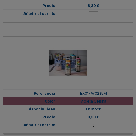
8,30 €
EX014W0225M
Violeta Geisha
En stock
8,30 €