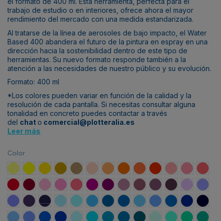
el formato de 400 ml. Esta herramienta, perfecta para el
trabajo de estudio o en interiores, ofrece ahora el mayor
rendimiento del mercado con una medida estandarizada.
Al tratarse de la línea de aerosoles de bajo impacto, el Water
Based 400 abandera el futuro de la pintura en espray en una
dirección hacia la sostenibilidad dentro de este tipo de
herramientas. Su nuevo formato responde también a la
atención a las necesidades de nuestro público y su evolución.
Formato: 400 ml
*Los colores pueden variar en función de la calidad y la
resolución de cada pantalla. Si necesitas consultar alguna
tonalidad en concreto puedes contactar a través
del
chat
o
comercial@plotteralia.es
Leer más
Color
Amarillo Playa
Amarillo Claro
Amarillo Eldorado
Amarillo Jericó
Marrón Kruger
Naranja Dalai
Mandarina
Naranja
Naranja Calcuta
Naranja Oriente
Rojo Medusa
Rojo Buda
Rojo C
Rojo Madrid
Rojo Burdeos
Rosa Vicio
Rosa Amor
Magenta
Rojo Merlot
Rojo Vino
Violeta Bruja
Violeta Geisha
Rojo Rioja
Rojo Taurus
Violeta Abril
Violet
Ultravioleta
Violeta Venus
Violeta Cosmos
Azul Gumball
Azul Ártico
Azul Avatar
Azul Eléctrico
Azul Tornado
Azul Katmandú
Azul Sueño
Azul Esperanza
Azul Ultram
Azul 
Azul Mikonos
Azul Ona
Azul 123 Klan
Azul Lesbos
Azul Hawaii
Azul Fiji
Azul Reef
Azul Planeta
Azul Índigo
Verde Max
Verde París
Verde UFO
Verde 