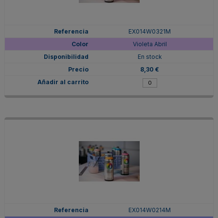
EX014W0321M
Violeta Abril
En stock
8,30 €
EX014W0214M