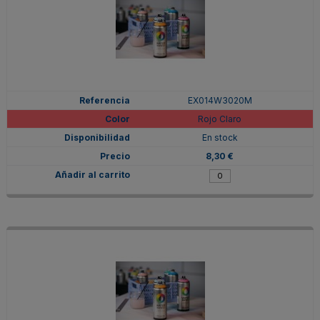
EX014W3020M
Rojo Claro
En stock
8,30 €