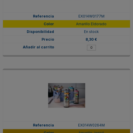
EX014W0177M
Amarillo Eldorado
En stock
8,30 €
EX014W0264M
Amarillo Jericó