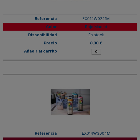
EX014W0241M
Rojo Madrid
En stock
8,30 €
EX014W3004M