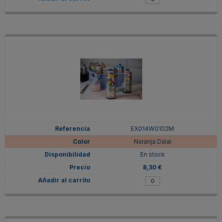
EX014W0102M
Naranja Dalai
En stock
8,30 €