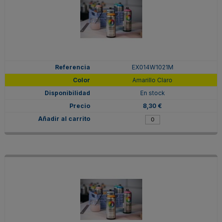
EX014W1021M
Amarillo Claro
En stock
8,30 €