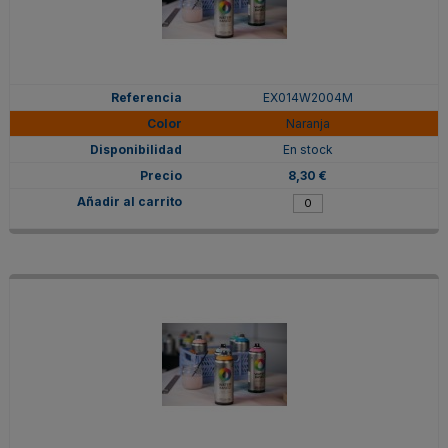
EX014W2004M
Naranja
En stock
8,30 €