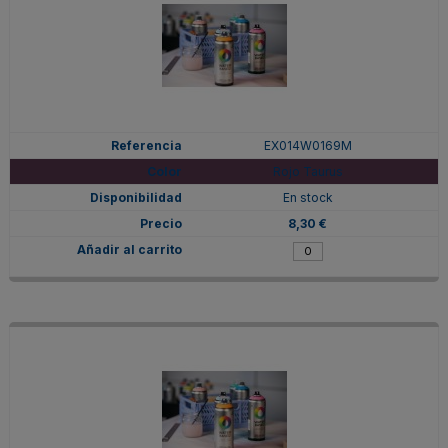
EX014W0169M
Rojo Taurus
En stock
8,30 €