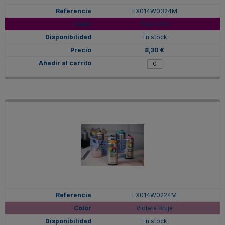
EX014W0324M
Rojo Vino
En stock
8,30 €
EX014W0224M
Violeta Bruja
En stock