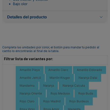
Bajo olor
Detalles del producto
Completa las unidades por color, el botón para mandar tu pedido al
carrito lo encontrarás al final de la tabla.
Filtrar lista de variantes por:
Amarillo Playa
Amarillo Claro
Amarillo Eldorado
Amarillo Jericó
Marrón Kruger
Naranja Dalai
Mandarina
Naranja
Naranja Calcuta
Naranja Oriente
Rojo Medusa
Rojo Buda
Rojo Claro
Rojo Madrid
Rojo Burdeos
Rosa Vicio
Rosa Amor
Magenta