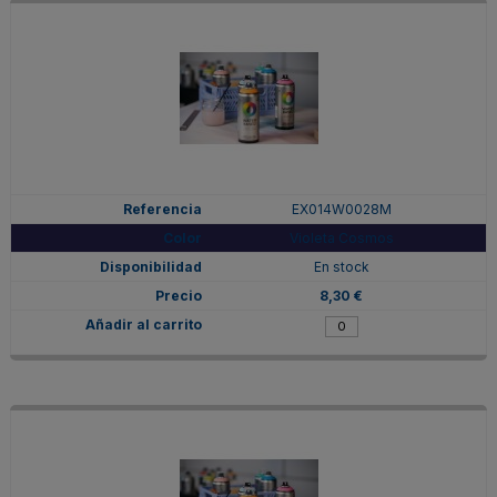
EX014W0028M
Violeta Cosmos
En stock
8,30 €