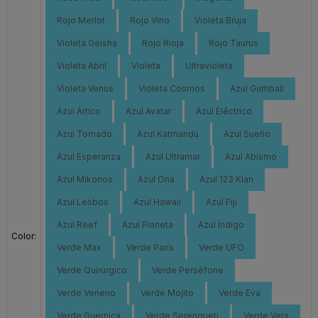
Rojo Merlot
Rojo Vino
Violeta Bruja
Violeta Geisha
Rojo Rioja
Rojo Taurus
Violeta Abril
Violeta
Ultravioleta
Violeta Venus
Violeta Cosmos
Azul Gumball
Azul Ártico
Azul Avatar
Azul Eléctrico
Azul Tornado
Azul Katmandú
Azul Sueño
Azul Esperanza
Azul Ultramar
Azul Abismo
Azul Mikonos
Azul Ona
Azul 123 Klan
Azul Lesbos
Azul Hawaii
Azul Fiji
Azul Reef
Azul Planeta
Azul Índigo
Color:
Verde Max
Verde París
Verde UFO
Verde Quirúrgico
Verde Perséfone
Verde Veneno
Verde Mojito
Verde Eva
Verde Guernica
Verde Serengueti
Verde Vera