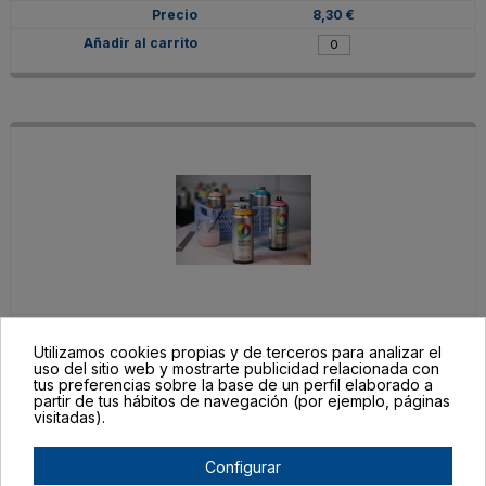
8,30 €
EX014W0322M
Utilizamos cookies propias y de terceros para analizar el
Rojo Medusa
uso del sitio web y mostrarte publicidad relacionada con
tus preferencias sobre la base de un perfil elaborado a
En stock
partir de tus hábitos de navegación (por ejemplo, páginas
8,30 €
visitadas).
Configurar