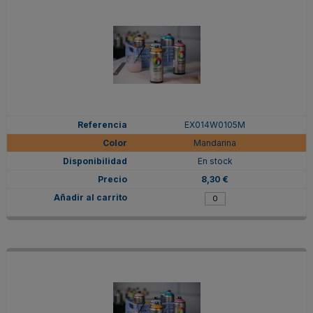
EX014W0105M
Mandarina
En stock
8,30 €