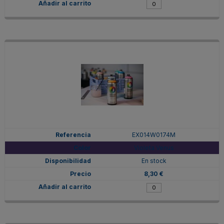
EX014W0174M
Violeta Venus
En stock
8,30 €