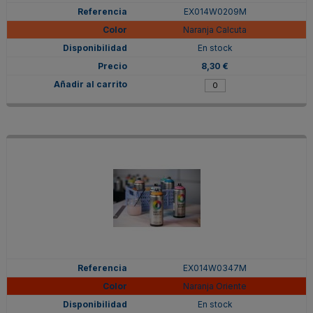
EX014W0209M
Naranja Calcuta
En stock
8,30 €
EX014W0347M
Naranja Oriente
En stock