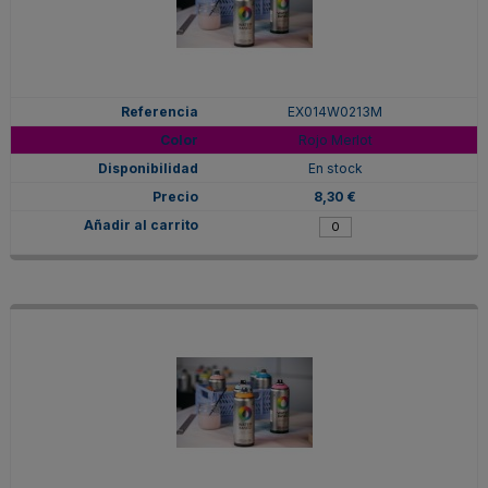
EX014W0213M
Rojo Merlot
En stock
8,30 €