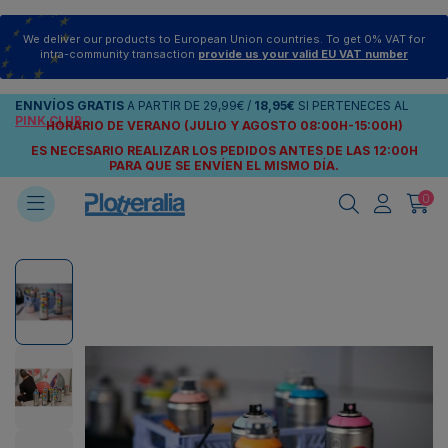
We deliver our products to European Union countries. To get 0% VAT for
intra-community transaction
provide us your valid EU VAT number
ENNVÍOS
GRATIS
A PARTIR DE
29,99€
/
18,95€
SI PERTENECES AL
PINK CLUB
HORARIO DE VERANO (JULIO Y AGOSTO 08:00H-15:00H)
ES NECESARIO REALIZAR LOS PEDIDOS ANTES DE LAS 12:00H
PARA QUE SE ENVÍEN
EL MISMO DÍA.
0