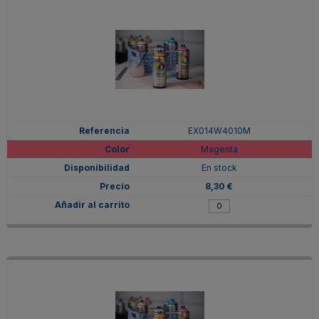
EX014W4010M
Magenta
En stock
8,30 €