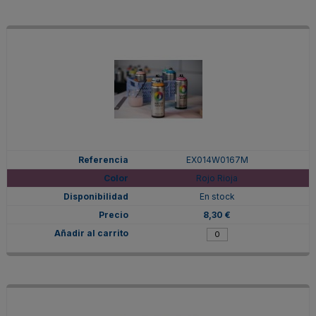
EX014W0167M
Rojo Rioja
En stock
8,30 €