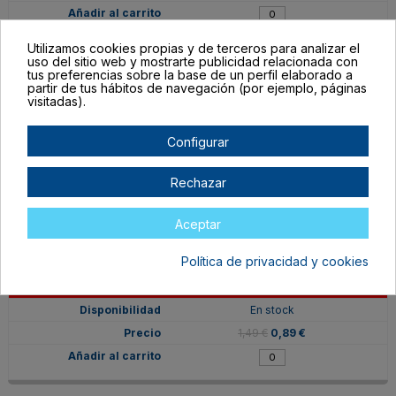
Utilizamos cookies propias y de terceros para analizar el
uso del sitio web y mostrarte publicidad relacionada con
tus preferencias sobre la base de un perfil elaborado a
partir de tus hábitos de navegación (por ejemplo, páginas
MRP-108-A
visitadas).
Azul
En stock
Configurar
1,49 €
0,89 €
Rechazar
Aceptar
Política de privacidad y cookies
MRP-108-R
Rojo
En stock
1,49 €
0,89 €