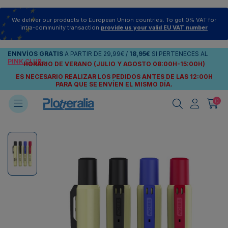
We deliver our products to European Union countries. To get 0% VAT for
intra-community transaction
provide us your valid EU VAT number
ENNVÍOS
GRATIS
A PARTIR DE
29,99€
/
18,95€
SI PERTENECES AL
PINK CLUB
HORARIO DE VERANO (JULIO Y AGOSTO 08:00H-15:00H)
ES NECESARIO REALIZAR LOS PEDIDOS ANTES DE LAS 12:00H
PARA QUE SE ENVÍEN
EL MISMO DÍA.
0