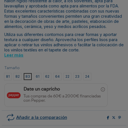
nailon rígido resistente al calor, a los solventes, apta para
lavavajillas y aprobada como apta para alimentos por la FDA.
Estas excelentes características combinadas con sus nuevas
formas y tamaños convenientes permiten una gran creatividad
en la decoración de obras de arte, pasteles, elaboración de
alimentos, cerámica, yeso y medios acrílicos pesados.
Utiliza sus diferentes contornos para crear formas y aportar
textura a cualquier diseño. Aprovecha los perfiles lisos para
aplicar o retirar tus vinilos adhesivos o facilitar la colocación de
los vinilos textiles en el tapete de corte.
Leer más
Tamaño
81
82
83
61
62
64
22
23
24
Date un capricho
Tus compras de 60€ a 2000€ financiadas
con Pepper.
Añadir a la comparación