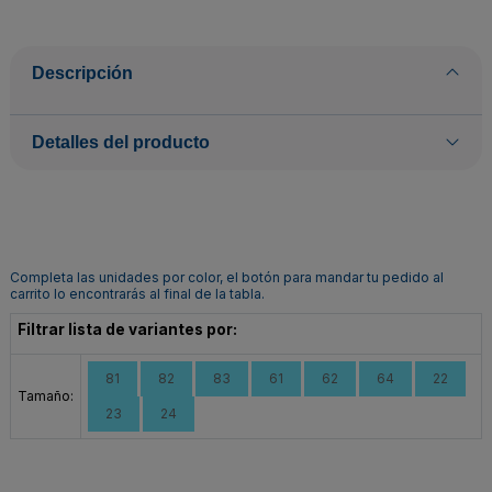
Descripción
Detalles del producto
Completa las unidades por color, el botón para mandar tu pedido al
carrito lo encontrarás al final de la tabla.
Filtrar lista de variantes por:
81
82
83
61
62
64
22
Tamaño:
23
24