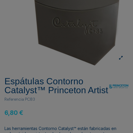
Espátulas Contorno
Catalyst­™ Princeton Artist
Referencia
PC83
6,80 €
Las herramientas Contorno Catalyst™ están fabricadas en