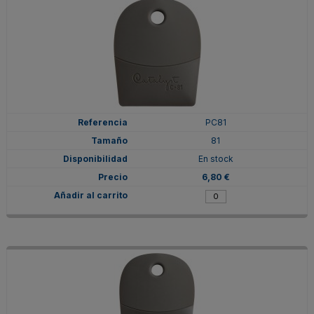
PC81
81
En stock
6,80 €