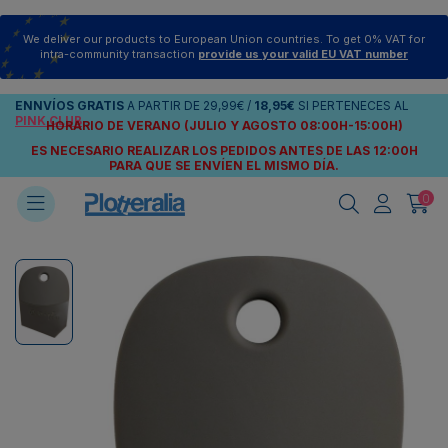
We deliver our products to European Union countries. To get 0% VAT for
intra-community transaction
provide us your valid EU VAT number
ENNVÍOS
GRATIS
A PARTIR DE
29,99€
/
18,95€
SI PERTENECES AL
PINK CLUB
HORARIO DE VERANO (JULIO Y AGOSTO 08:00H-15:00H)
ES NECESARIO REALIZAR LOS PEDIDOS ANTES DE LAS 12:00H
PARA QUE SE ENVÍEN
EL MISMO DÍA.
0