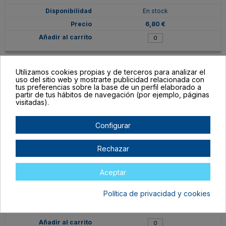
En stock
6,80 €
Utilizamos cookies propias y de terceros para analizar el
uso del sitio web y mostrarte publicidad relacionada con
tus preferencias sobre la base de un perfil elaborado a
partir de tus hábitos de navegación (por ejemplo, páginas
visitadas).
Configurar
Rechazar
PC64
Aceptar
64
Política de privacidad y cookies
En stock
6,80 €