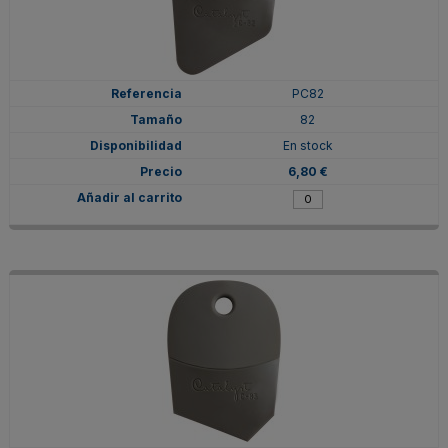
PC82
82
En stock
6,80 €