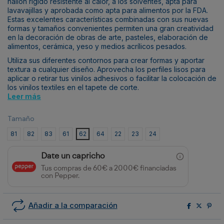
nailon rígido resistente al calor, a los solventes, apta para
lavavajillas y aprobada como apta para alimentos por la FDA.
Estas excelentes características combinadas con sus nuevas
formas y tamaños convenientes permiten una gran creatividad
en la decoración de obras de arte, pasteles, elaboración de
alimentos, cerámica, yeso y medios acrílicos pesados.
Utiliza sus diferentes contornos para crear formas y aportar
textura a cualquier diseño. Aprovecha los perfiles lisos para
aplicar o retirar tus vinilos adhesivos o facilitar la colocación de
los vinilos textiles en el tapete de corte.
Leer más
Tamaño
81
82
83
61
62
64
22
23
24
Date un capricho
Tus compras de 60€ a 2000€ financiadas
con Pepper.
Añadir a la comparación