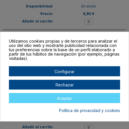
En stock
6,80 €
Utilizamos cookies propias y de terceros para analizar el
uso del sitio web y mostrarte publicidad relacionada con
tus preferencias sobre la base de un perfil elaborado a
partir de tus hábitos de navegación (por ejemplo, páginas
visitadas).
Configurar
Rechazar
PC64
Aceptar
64
Política de privacidad y cookies
En stock
6,80 €