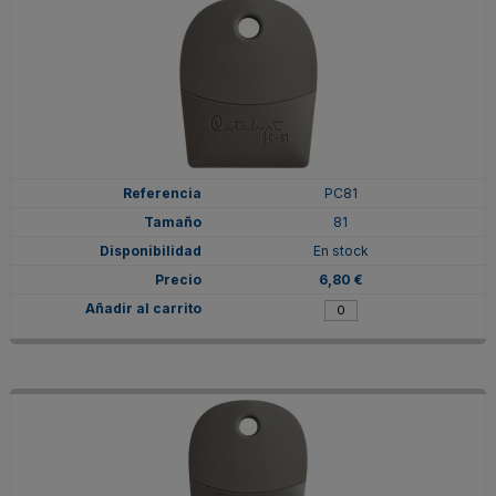
PC81
81
En stock
6,80 €