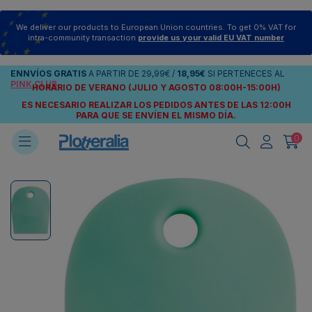
We deliver our products to European Union countries. To get 0% VAT for
intra-community transaction
provide us your valid EU VAT number
ENNVÍOS
GRATIS
A PARTIR DE
29,99€
/
18,95€
SI PERTENECES AL
PINK CLUB
HORARIO DE VERANO (JULIO Y AGOSTO 08:00H-15:00H)
ES NECESARIO REALIZAR LOS PEDIDOS ANTES DE LAS 12:00H
PARA QUE SE ENVÍEN
EL MISMO DÍA.
0