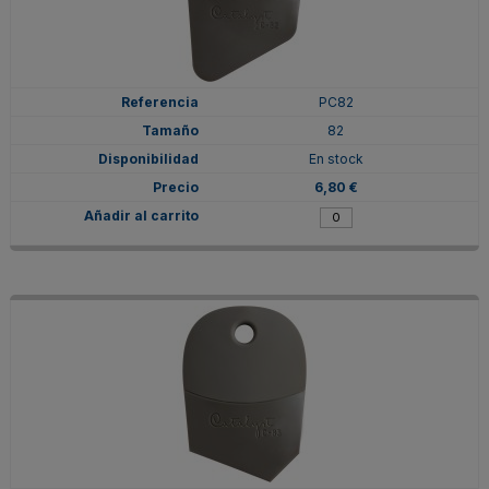
PC82
82
En stock
6,80 €