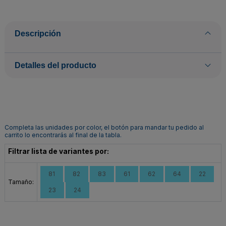
Descripción
Detalles del producto
Completa las unidades por color, el botón para mandar tu pedido al
carrito lo encontrarás al final de la tabla.
Filtrar lista de variantes por:
81
82
83
61
62
64
22
Tamaño:
23
24