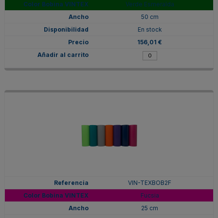
Verde Esmeralda
50 cm
En stock
156,01 €
VIN-TEXBOB2F
Fucsia
25 cm