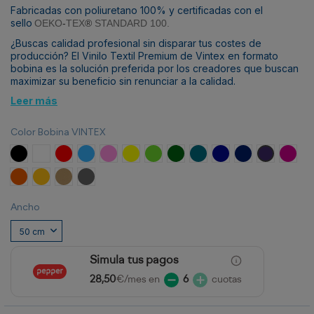
Fabricadas con poliuretano 100% y certificadas con el
sello
OEKO
-
TEX
®
STANDARD 100.
¿Buscas calidad profesional sin disparar tus costes de
producción? El Vinilo Textil Premium de Vintex en formato
bobina es la solución preferida por los creadores que buscan
maximizar su beneficio sin renunciar a la calidad.
Leer más
Color Bobina VINTEX
Negro
Blanco
Rojo
Azul Claro
Rosa
Amarillo
Verde Claro
Verde Esmeralda
Turquesa
Azul Royal
Azul Marino
Violeta
Fucsia
Naranja
Amarillo Calabaza
Tierra
Gris
Ancho
Simula tus pagos
28,50
€/mes en
6
cuotas