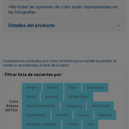
*No todas las opciones de color están representadas en
las fotografías.
Detalles del producto
Completa las unidades por color, el botón para mandar tu pedido al
carrito lo encontrarás al final de la tabla.
Filtrar lista de variantes por:
Negro
Blanco
Rojo
Azul Claro
Rosa
Amarillo
Verde Claro
Color
Bobina
Verde Esmeralda
Turquesa
Azul Royal
VINTEX:
Azul Marino
Violeta
Fucsia
Naranja
Amarillo Calabaza
Tierra
Gris