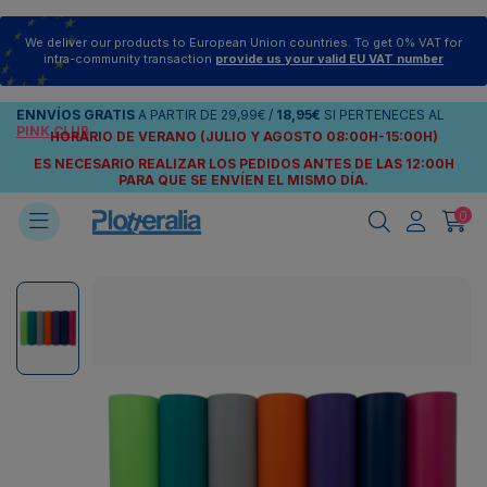
We deliver our products to European Union countries. To get 0% VAT for
intra-community transaction
provide us your valid EU VAT number
ENNVÍOS
GRATIS
A PARTIR DE
29,99€
/
18,95€
SI PERTENECES AL
PINK CLUB
HORARIO DE VERANO (JULIO Y AGOSTO 08:00H-15:00H)
ES NECESARIO REALIZAR LOS PEDIDOS ANTES DE LAS 12:00H
PARA QUE SE ENVÍEN
EL MISMO DÍA.
0