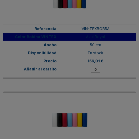
VIN-TEXBOB5A
Azul Royal
50 cm
En stock
156,01 €