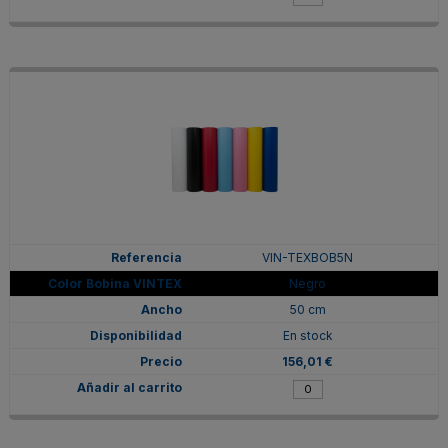
VIN-TEXBOB5N
Negro
50 cm
En stock
156,01 €