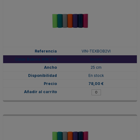
VIN-TEXBOB2VI
Violeta
25 cm
En stock
78,00 €