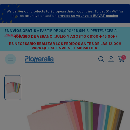
We deliver our products to European Union countries. To get 0% VAT for
intra-community transaction
provide us your valid EU VAT number
ENNVÍOS
GRATIS
A PARTIR DE
29,99€
/
18,95€
SI PERTENECES AL
PINK CLUB
HORARIO DE VERANO (JULIO Y AGOSTO 08:00H-15:00H)
ES NECESARIO REALIZAR LOS PEDIDOS ANTES DE LAS 12:00H
PARA QUE SE ENVÍEN
EL MISMO DÍA.
0