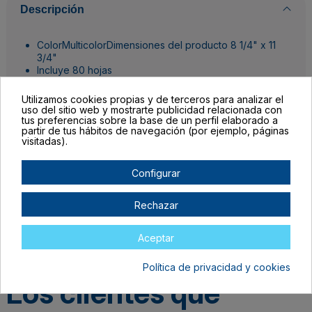
Descripción
ColorMulticolorDimensiones del producto 8 1/4" x 11
3/4"
Incluye 80 hojas
Construcción100% Pulpa de Madera
Peso del Producto 216gsm
Utilizamos cookies propias y de terceros para analizar el
uso del sitio web y mostrarte publicidad relacionada con
tus preferencias sobre la base de un perfil elaborado a
partir de tus hábitos de navegación (por ejemplo, páginas
Detalles del producto
visitadas).
Configurar
Rechazar
Aceptar
Política de privacidad y cookies
Los clientes que