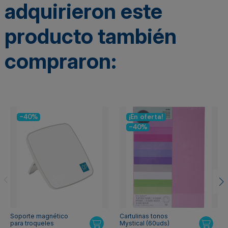
adquirieron este
producto también
compraron:
-40%
¡En oferta!
-40%
Soporte magnético
Cartulinas tonos
para troqueles
Mystical (60uds)