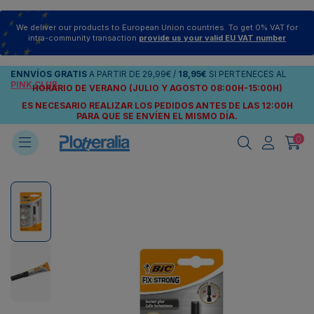
We deliver our products to European Union countries. To get 0% VAT for
intra-community transaction
provide us your valid EU VAT number
ENNVÍOS
GRATIS
A PARTIR DE
29,99€
/
18,95€
SI PERTENECES AL
PINK CLUB
HORARIO DE VERANO (JULIO Y AGOSTO 08:00H-15:00H)
ES NECESARIO REALIZAR LOS PEDIDOS ANTES DE LAS 12:00H
PARA QUE SE ENVÍEN
EL MISMO DÍA.
0