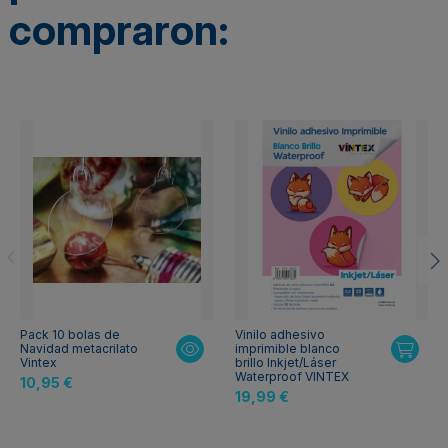
compraron:
Pack 10 bolas de
Vinilo adhesivo
Navidad metacrilato
imprimible blanco
Vintex
brillo Inkjet/Láser
Waterproof VINTEX
10,95 €
19,99 €