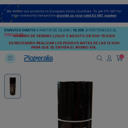
We deliver our products to European Union countries. To get 0% VAT for
intra-community transaction
provide us your valid EU VAT number
ENNVÍOS
GRATIS
A PARTIR DE
29,99€
/
18,95€
SI PERTENECES AL
PINK CLUB
HORARIO DE VERANO (JULIO Y AGOSTO 08:00H-15:00H)
ES NECESARIO REALIZAR LOS PEDIDOS ANTES DE LAS 12:00H
PARA QUE SE ENVÍEN
EL MISMO DÍA.
0