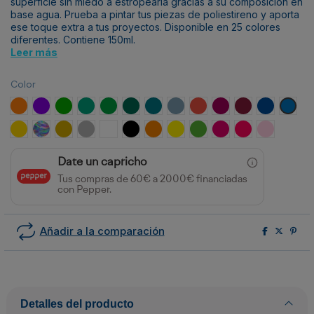
superficie sin miedo a estropearla gracias a su composición en
base agua. Prueba a pintar tus piezas de poliestireno y aporta
ese toque extra a tus proyectos. Disponible en 25 colores
diferentes. Contiene 150ml.
Leer más
Color
Naranja
Púrpura
Verde Claro
Agua Marina
Lima
Petróleo
Azul Verdoso
Azul Agua
Rojo Brillante
Rosa Oscuro
Granate
Azul Francé
Azul
Oro Amarillo
Iridiscente
Oro
Plata
Blanco
Negro
Naranja Flúor
Amarillo Flúor
Verde Flúor
Rosa Flúor
Magenta
Rosa
Date un capricho
Tus compras de 60€ a 2000€ financiadas
con Pepper.
Añadir a la comparación
Detalles del producto