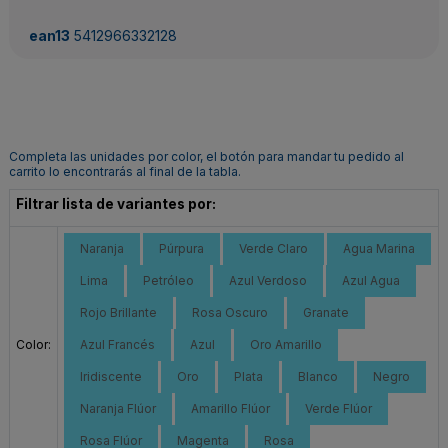
ean13
5412966332128
Completa las unidades por color, el botón para mandar tu pedido al
carrito lo encontrarás al final de la tabla.
Filtrar lista de variantes por:
Naranja
Púrpura
Verde Claro
Agua Marina
Lima
Petróleo
Azul Verdoso
Azul Agua
Rojo Brillante
Rosa Oscuro
Granate
Color:
Azul Francés
Azul
Oro Amarillo
Iridiscente
Oro
Plata
Blanco
Negro
Naranja Flúor
Amarillo Flúor
Verde Flúor
Rosa Flúor
Magenta
Rosa