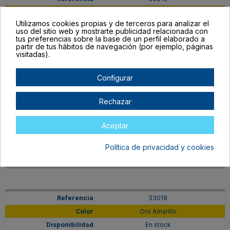
Oro
Utilizamos cookies propias y de terceros para analizar el
En stock
uso del sitio web y mostrarte publicidad relacionada con
tus preferencias sobre la base de un perfil elaborado a
4,21 €
partir de tus hábitos de navegación (por ejemplo, páginas
visitadas).
Configurar
33925
Rechazar
Iridiscente
En stock
Aceptar
4,21 €
Política de privacidad y cookies
33019
Oro Amarillo
En stock