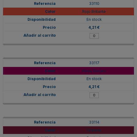
33110
Rojo Brillante
En stock
4,21 €
33117
Rosa Oscuro
En stock
4,21 €
33114
Granate