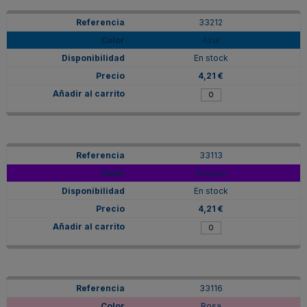
33212
Azul
En stock
4,21 €
33113
Púrpura
En stock
4,21 €
33116
Rosa