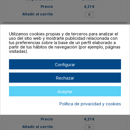
4,21 €
Utilizamos cookies propias y de terceros para analizar el
uso del sitio web y mostrarte publicidad relacionada con
33910
tus preferencias sobre la base de un perfil elaborado a
partir de tus hábitos de navegación (por ejemplo, páginas
Oro
visitadas).
En stock
4,21 €
Configurar
Rechazar
Aceptar
33925
Política de privacidad y cookies
Iridiscente
En stock
4,21 €