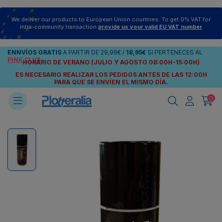
We deliver our products to European Union countries. To get 0% VAT for
intra-community transaction
provide us your valid EU VAT number
ENNVÍOS
GRATIS
A PARTIR DE
29,99€
/
18,95€
SI PERTENECES AL
PINK CLUB
HORARIO DE VERANO (JULIO Y AGOSTO 08:00H-15:00H)
ES NECESARIO REALIZAR LOS PEDIDOS ANTES DE LAS 12:00H
PARA QUE SE ENVÍEN
EL MISMO DÍA.
0