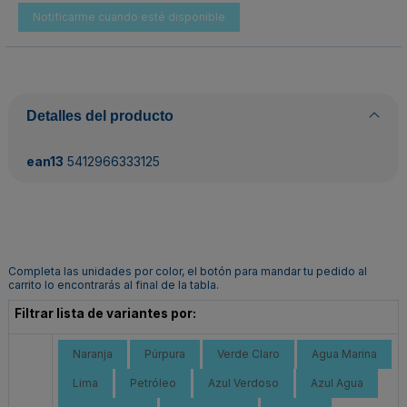
Detalles del producto
ean13
5412966333125
Completa las unidades por color, el botón para mandar tu pedido al
carrito lo encontrarás al final de la tabla.
Filtrar lista de variantes por:
Naranja
Púrpura
Verde Claro
Agua Marina
Lima
Petróleo
Azul Verdoso
Azul Agua