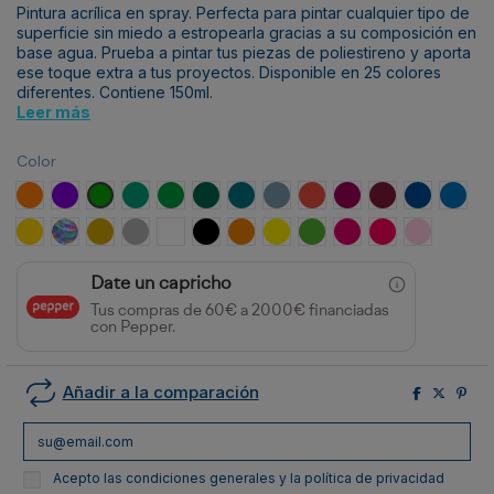
Pintura acrílica en spray. Perfecta para pintar cualquier tipo de
superficie sin miedo a estropearla gracias a su composición en
base agua. Prueba a pintar tus piezas de poliestireno y aporta
ese toque extra a tus proyectos. Disponible en 25 colores
diferentes. Contiene 150ml.
Leer más
Color
Naranja
Púrpura
Verde Claro
Agua Marina
Lima
Petróleo
Azul Verdoso
Azul Agua
Rojo Brillante
Rosa Oscuro
Granate
Azul Francé
Azul
Oro Amarillo
Iridiscente
Oro
Plata
Blanco
Negro
Naranja Flúor
Amarillo Flúor
Verde Flúor
Rosa Flúor
Magenta
Rosa
Date un capricho
Tus compras de 60€ a 2000€ financiadas
con Pepper.
Añadir a la comparación
Acepto las condiciones generales y la política de privacidad