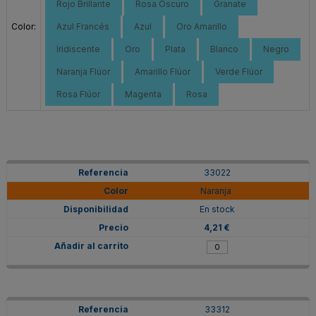
Rojo Brillante
Rosa Oscuro
Granate
Color:
Azul Francés
Azul
Oro Amarillo
Iridiscente
Oro
Plata
Blanco
Negro
Naranja Flúor
Amarillo Flúor
Verde Flúor
Rosa Flúor
Magenta
Rosa
33022
Naranja
En stock
4,21 €
33312