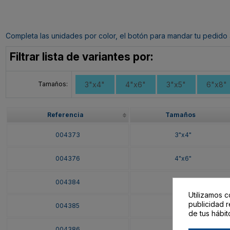
Completa las unidades por color, el botón para mandar tu pedido al c
Filtrar lista de variantes por:
Tamaños:
3"x4"
4"x6"
3"x5"
6"x8"
Referencia
Tamaños
004373
3"x4"
004376
4"x6"
004384
6"x8"
Utilizamos c
publicidad r
004385
8"x10"
de tus hábit
004386
9"x12"