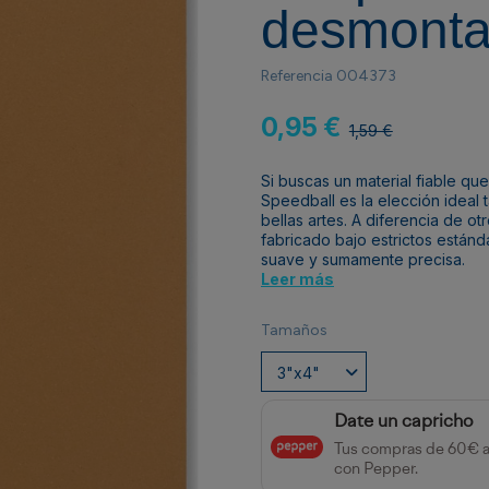
desmonta
Referencia
004373
0,95 €
1,59 €
Si buscas un material fiable qu
Speedball es la elección ideal
bellas artes. A diferencia de ot
fabricado bajo estrictos estánd
suave y sumamente precisa.
Leer más
Tamaños
Date un capricho
Tus compras de 60€ 
con Pepper.