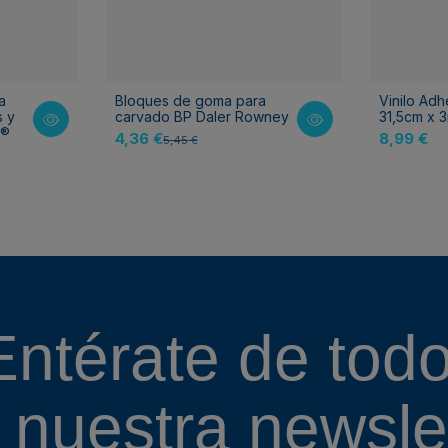
a
Bloques de goma para
Vinilo Adh
s y
carvado BP Daler Rowney
31,5cm x 
l®
4,36 €
8,99 €
5,45 €
Entérate de todo
 nuestra
newslet