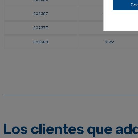
Con
004387
18"x24"
004377
12"x12"
004383
3"x5"
Los clientes que ad