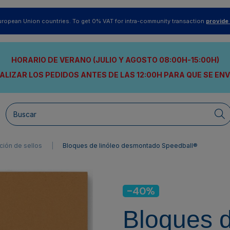
uropean Union countries. To get 0% VAT for intra-community transaction
provide
HORARIO DE VERANO (JULIO Y AGOSTO 08:00H-15:00H)
ALIZAR LOS PEDIDOS ANTES DE LAS 12:00H
PARA QUE SE EN
ción de sellos
Bloques de linóleo desmontado Speedball®
-40%
Bloques d