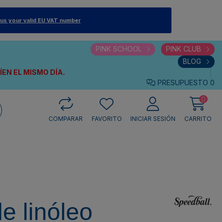
 us your valid EU VAT number
PINK SCHOOL
PINK CLUB
BLOG
VÍEN
EL MISMO DÍA.
PRESUPUESTO
0
0
COMPARAR
FAVORITO
INICIAR SESIÓN
CARRITO
e linóleo