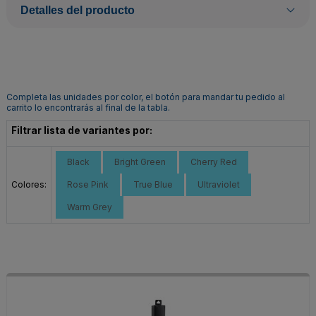
Detalles del producto
Completa las unidades por color, el botón para mandar tu pedido al
carrito lo encontrarás al final de la tabla.
Filtrar lista de variantes por:
Black
Bright Green
Cherry Red
Colores:
Rose Pink
True Blue
Ultraviolet
Warm Grey