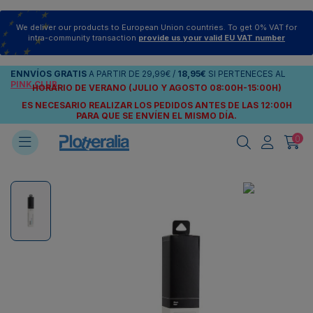
We deliver our products to European Union countries. To get 0% VAT for
intra-community transaction
provide us your valid EU VAT number
ENNVÍOS
GRATIS
A PARTIR DE
29,99€
/
18,95€
SI PERTENECES AL
PINK CLUB
HORARIO DE VERANO (JULIO Y AGOSTO 08:00H-15:00H)
ES NECESARIO REALIZAR LOS PEDIDOS ANTES DE LAS 12:00H
PARA QUE SE ENVÍEN
EL MISMO DÍA.
0