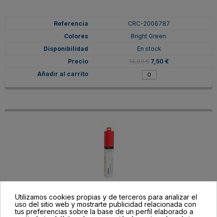
CRC-2006787
Bright Green
En stock
14,99 €
7,50 €
Utilizamos cookies propias y de terceros para analizar el
CRC-2006785
uso del sitio web y mostrarte publicidad relacionada con
tus preferencias sobre la base de un perfil elaborado a
Cherry Red