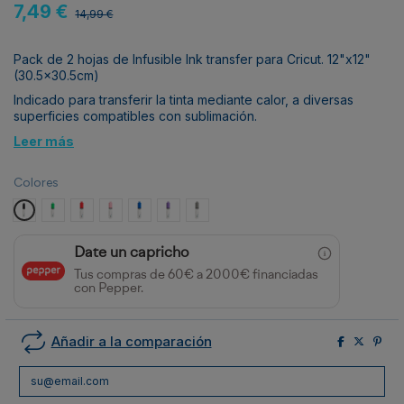
7,49 €
14,99 €
Pack de 2 hojas de Infusible Ink transfer para Cricut. 12"x12"
(30.5x30.5cm)
Indicado para transferir la tinta mediante calor, a diversas
superficies compatibles con sublimación.
Leer más
Colores
Black
Bright Green
Cherry Red
Rose Pink
True Blue
Ultraviolet
Warm Grey
Date un capricho
Tus compras de 60€ a 2000€ financiadas
con Pepper.
Añadir a la comparación