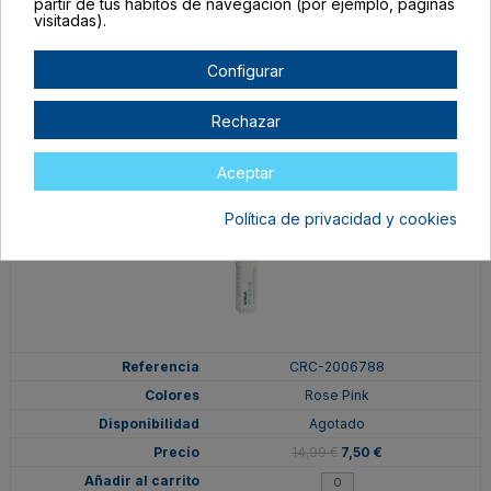
partir de tus hábitos de navegación (por ejemplo, páginas
visitadas).
Agotado
14,99 €
7,50 €
Configurar
Rechazar
Aceptar
Política de privacidad y cookies
CRC-2006788
Rose Pink
Agotado
14,99 €
7,50 €