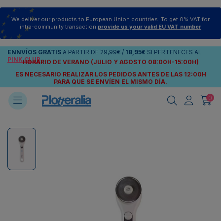
We deliver our products to European Union countries. To get 0% VAT for
intra-community transaction
provide us your valid EU VAT number
ENNVÍOS
GRATIS
A PARTIR DE
29,99€
/
18,95€
SI PERTENECES AL
PINK CLUB
HORARIO DE VERANO (JULIO Y AGOSTO 08:00H-15:00H)
ES NECESARIO REALIZAR LOS PEDIDOS ANTES DE LAS 12:00H
PARA QUE SE ENVÍEN
EL MISMO DÍA.
0