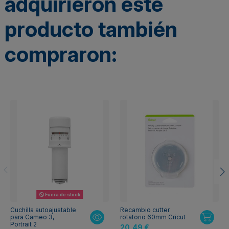
adquirieron este
producto también
compraron:
Fuera de stock
Cuchilla autoajustable
Recambio cutter
para Cameo 3,
rotatorio 60mm Cricut
Portrait 2
20,49 €