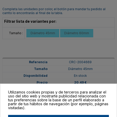
Completa las unidades por color, el botón para mandar tu pedido al
carrito lo encontrarás al final de la tabla.
Filtrar lista de variantes por:
Tamaño :
Diámetro 45mm
Diámetro 60mm
CRC-2004669
Diámetro 45mm
En stock
20,49 €
Utilizamos cookies propias y de terceros para analizar el
uso del sitio web y mostrarte publicidad relacionada con
tus preferencias sobre la base de un perfil elaborado a
partir de tus hábitos de navegación (por ejemplo, páginas
visitadas).
CRC-2004670