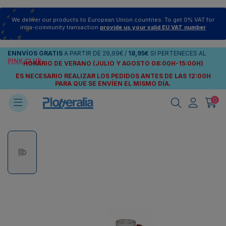
We deliver our products to European Union countries. To get 0% VAT for
intra-community transaction
provide us your valid EU VAT number
ENNVÍOS
GRATIS
A PARTIR DE
29,99€
/
18,95€
SI PERTENECES AL
PINK CLUB
HORARIO DE VERANO (JULIO Y AGOSTO 08:00H-15:00H)
ES NECESARIO REALIZAR LOS PEDIDOS ANTES DE LAS 12:00H
PARA QUE SE ENVÍEN
EL MISMO DÍA.
0