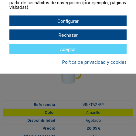
Maroon
partir de tus hábitos de navegación (por ejemplo, páginas
visitadas).
En stock
26,95 €
Configurar
Rechazar
Aceptar
Política de privacidad y cookies
VIN-TAZ-BY
Amarillo
Agotado
26,95 €