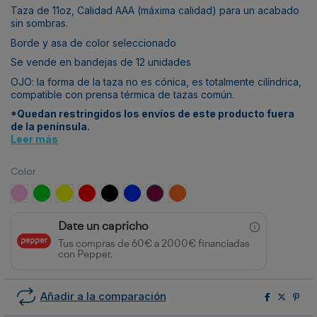
Taza de 11oz, Calidad AAA (máxima calidad) para un acabado
sin sombras.
Borde y asa de color seleccionado
Se vende en bandejas de 12 unidades
OJO: la forma de la taza no es cónica, es totalmente cilíndrica,
compatible con prensa térmica de tazas común.
*Quedan restringidos los envíos de este producto fuera
de la península.
Leer más
Color
Rosa
Light Green
Amarillo
Rojo
Negro
Azul
Maroon
Naranja
Date un capricho
Tus compras de 60€ a 2000€ financiadas
con Pepper.
Añadir a la comparación