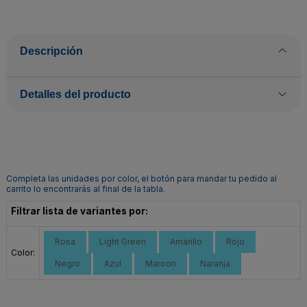
Descripción
Detalles del producto
Completa las unidades por color, el botón para mandar tu pedido al
carrito lo encontrarás al final de la tabla.
Filtrar lista de variantes por:
Rosa
Light Green
Amarillo
Rojo
Color:
Negro
Azul
Maroon
Naranja