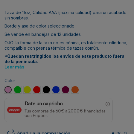
Taza de 11oz, Calidad AAA (máxima calidad) para un acabado
sin sombras.
Borde y asa de color seleccionado
Se vende en bandejas de 12 unidades
OJO: la forma de la taza no es cónica, es totalmente cilíndrica,
compatible con prensa térmica de tazas común.
*Quedan restringidos los envíos de este producto fuera
de la península.
Leer más
Color
Rosa
Light Green
Amarillo
Rojo
Negro
Azul
Maroon
Naranja
Date un capricho
Tus compras de 60€ a 2000€ financiadas
con Pepper.
Añadir a la comparación