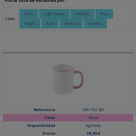
Filtrar lista de variantes por:
Rosa
Light Green
Amarillo
Rojo
Color:
Negro
Azul
Maroon
Naranja
VIN-TAZ-BP
Rosa
Agotado
26,95 €