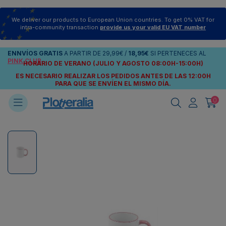
We deliver our products to European Union countries. To get 0% VAT for
intra-community transaction
provide us your valid EU VAT number
ENNVÍOS
GRATIS
A PARTIR DE
29,99€
/
18,95€
SI PERTENECES AL
PINK CLUB
HORARIO DE VERANO (JULIO Y AGOSTO 08:00H-15:00H)
ES NECESARIO REALIZAR LOS PEDIDOS ANTES DE LAS 12:00H
PARA QUE SE ENVÍEN
EL MISMO DÍA.
0