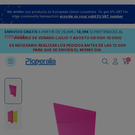
We deliver our products to European Union countries. To get 0% VAT for
intra-community transaction
provide us your valid EU VAT number
ENNVÍOS
GRATIS
A PARTIR DE
29,99€
/
18,95€
SI PERTENECES AL
PINK CLUB
HORARIO DE VERANO (JULIO Y AGOSTO 08:00H-15:00H)
ES NECESARIO REALIZAR LOS PEDIDOS ANTES DE LAS 12:00H
PARA QUE SE ENVÍEN
EL MISMO DÍA.
0