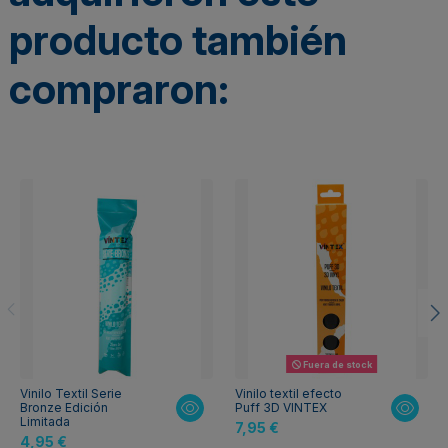
producto también
compraron:
Fuera de stock
Vinilo Textil Serie
Vinilo textil efecto
Bronze Edición
Puff 3D VINTEX
Limitada
7,95 €
4,95 €