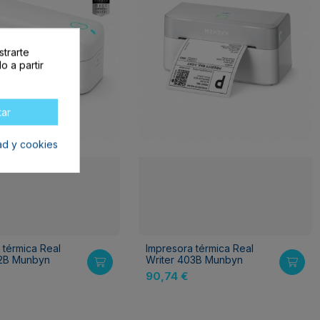
strarte
o a partir
tar
dad y cookies
 térmica Real
Impresora térmica Real
02B Munbyn
Writer 403B Munbyn
90,74 €