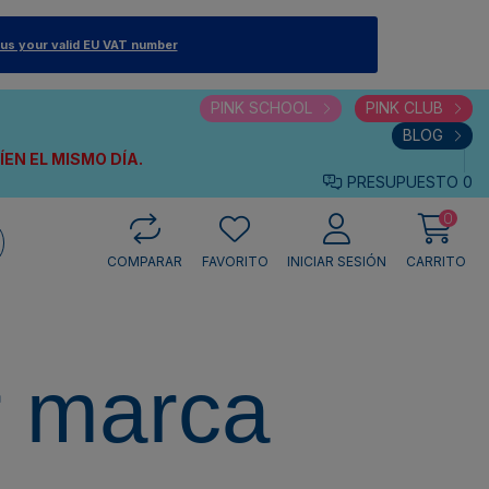
 us your valid EU VAT number
PINK SCHOOL
PINK CLUB
BLOG
VÍEN
EL MISMO DÍA.
PRESUPUESTO
0
0
COMPARAR
FAVORITO
INICIAR SESIÓN
CARRITO
r marca