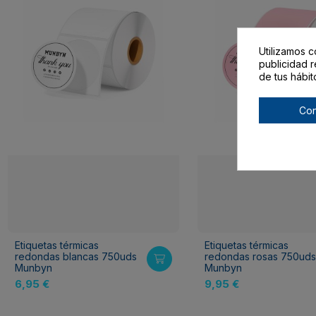
Utilizamos c
publicidad r
de tus hábit
Con
Etiquetas térmicas
Etiquetas térmicas
redondas blancas 750uds
redondas rosas 750ud
Munbyn
Munbyn
6,95 €
9,95 €