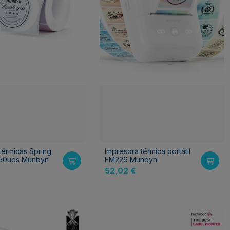
 térmicas Spring
Impresora térmica portátil
150uds Munbyn
FM226 Munbyn
52,02 €