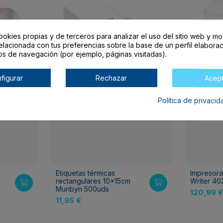
ookies propias y de terceros para analizar el uso del sitio web y mo
elacionada con tus preferencias sobre la base de un perfil elaborad
os de navegación (por ejemplo, páginas visitadas).
figurar
Rechazar
Acep
Política de privaci
Etiquetas térmicas
Impresora
s
rectangulares 10x15cm
Writer 4
Munbyn 500uds
120,99 €
11,95 €