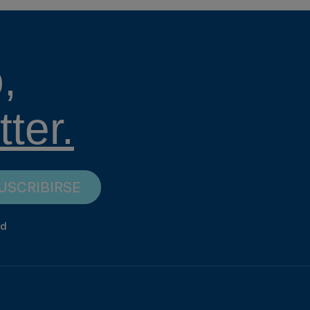
,
ter.
USCRIBIRSE
ad