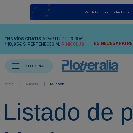
We deliver our products to E
ENNVÍOS
GRATIS
A PARTIR DE
29,99€
ES NECESARIO RE
/
18,95€
SI PERTENECES AL
PINK CLUB
CATEGORÍAS
Inicio
Marcas
Munbyn
Listado de 